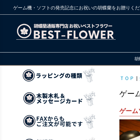
ゲーム機・ソフトの発売記念にお祝いの胡蝶蘭をお贈りくだ
胡
ＴＯＰ
|
ゲー
ゲーム