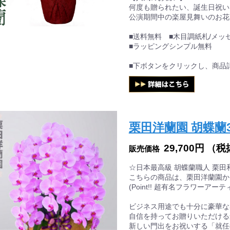
何度も贈られたい、誕生日祝い
公演期間中の楽屋見舞いのお花
■送料無料 ■木目調紙札/メッ
■ラッピングシンプル無料
■下ボタンをクリックし、商品
栗田洋蘭園 胡蝶蘭3
29,700円
（税
販売価格
☆日本最高級 胡蝶蘭職人 栗
こちらの商品は、栗田洋蘭園か
(Point!! 超有名フラワーア
ビジネス用途でも十分に豪華な
自信を持ってお贈りいただける
新しい門出をお祝いする「就任