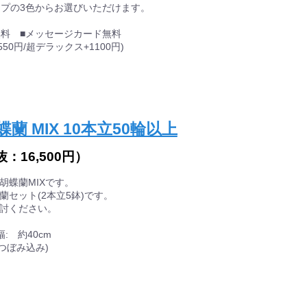
ップの3色からお選びいただけます。
料 ■メッセージカード無料
50円/超デラックス+1100円)
 MIX 10本立50輪以上
抜：
16,500円
）
胡蝶蘭MIXです。
セット(2本立5鉢)です。
討ください。
幅: 約40cm
つぼみ込み)