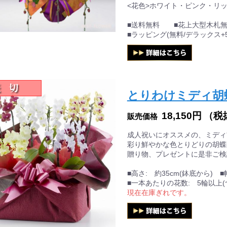
<花色>ホワイト・ピンク・リ
■送料無料 ■花上大型木札無
■ラッピング(無料/デラックス+5
とりわけミディ胡蝶蘭
18,150円
（税
販売価格
成人祝いにオススメの、ミディ
彩り鮮やかな色とりどりの胡蝶蘭
贈り物、プレゼントに是非ご検
■高さ: 約35cm(鉢底から) ■
■一本あたりの花数: 5輪以上(
現在在庫ぎれです。