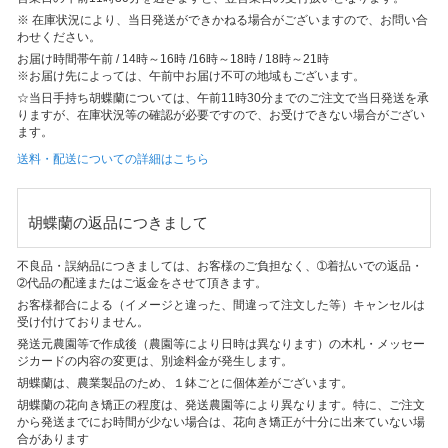
※ 在庫状況により、当日発送ができかねる場合がございますので、お問い合
わせください。
お届け時間帯
午前 / 14時～16時 /16時～18時 / 18時～21時
※お届け先によっては、午前中お届け不可の地域もございます。
☆当日手持ち胡蝶蘭については、午前11時30分までのご注文で当日発送を承
りますが、在庫状況等の確認が必要ですので、お受けできない場合がござい
ます。
送料・配送についての詳細はこちら
胡蝶蘭の返品につきまして
不良品・誤納品につきましては、お客様のご負担なく、➀着払いでの返品・
➁代品の配達またはご返金をさせて頂きます。
お客様都合による（イメージと違った、間違って注文した等）キャンセルは
受け付けておりません。
発送元農園等で作成後（農園等により日時は異なります）の木札・メッセー
ジカードの内容の変更は、別途料金が発生します。
胡蝶蘭は、農業製品のため、１鉢ごとに個体差がございます。
胡蝶蘭の花向き矯正の程度は、発送農園等により異なります。特に、ご注文
から発送までにお時間が少ない場合は、花向き矯正が十分に出来ていない場
合があります