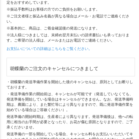
定をおすすめしています。
※振込手数料はお客様の方でのご負担をお願いします。
※ご注文者様と振込み名義が異なる場合はメール・お電話でご連絡くださ
い。
※基本的に、商品は、ご着金確認後の発送になります。
※法人様につきましては、末締め翌月末払いの請求書払いも承っておりま
す。ご希望の法人様は、メールまたはお電話でご連絡ください。
お支払いについての詳細はこちらをご覧ください。
胡蝶蘭のご注文のキャンセルにつきまして
・胡蝶蘭の発送準備作業を開始した後のキャンセルは、原則としてお断りし
ております。
・発送準備作業の開始前は、キャンセルが可能です（発送していなくても、
発送準備を開始している場合はキャンセルができません。なお、発送準備時
期は、農園により、また繁忙等により異なりますので、既に発送準備作業を
始めている場合はご容赦ください）。
発送準備の開始時期は、生産者により異なります。発送準備後は、他への転
用に相当のお手間が必要となったり、お花が傷む原因となりますので、ご了
承くださいませ。
発送準備の一部を開始している場合、キャンセル料をお支払いいただいてキ