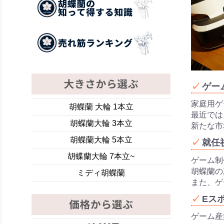
ゲー
家庭用ゲ
胡蝶蘭 大輪 1本立
最近では
胡蝶蘭大輪 3本立
新たな市
胡蝶蘭大輪 5本立
就任
胡蝶蘭大輪 7本立~
ゲーム制
胡蝶蘭の
ミディ胡蝶蘭
また、ゲ
Eス
ゲーム産