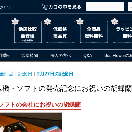
さい!
蝶蘭
観葉植物
法人の方へ
Q&A
BestFlower
全商品
|
記念日
|
2月27日の記念日
ム機・ソフトの発売記念にお祝いの胡蝶蘭
ソフトの会社にお祝いの胡蝶蘭