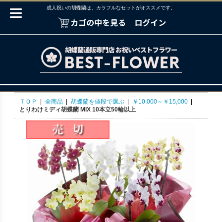
成人祝いの胡蝶蘭は、カラフルなセットがオススメです。
ＴＯＰ
|
全商品
|
胡蝶蘭を値段で選ぶ
|
￥10,000～￥15,000
|
とりわけミディ胡蝶蘭 MIX 10本立50輪以上