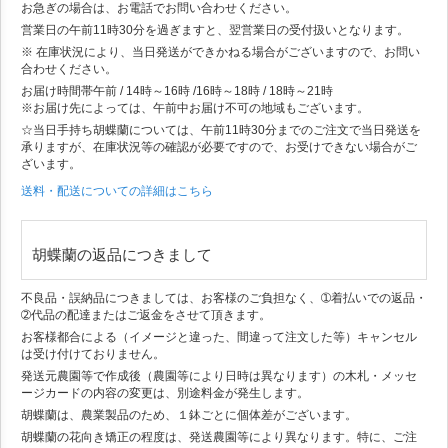
お急ぎの場合は、お電話でお問い合わせください。
営業日の午前11時30分を過ぎますと、翌営業日の受付扱いとなります。
※ 在庫状況により、当日発送ができかねる場合がございますので、お問い
合わせください。
お届け時間帯
午前 / 14時～16時 /16時～18時 / 18時～21時
※お届け先によっては、午前中お届け不可の地域もございます。
☆当日手持ち胡蝶蘭については、午前11時30分までのご注文で当日発送を
承りますが、在庫状況等の確認が必要ですので、お受けできない場合がご
ざいます。
送料・配送についての詳細はこちら
胡蝶蘭の返品につきまして
不良品・誤納品につきましては、お客様のご負担なく、➀着払いでの返品・
➁代品の配達またはご返金をさせて頂きます。
お客様都合による（イメージと違った、間違って注文した等）キャンセル
は受け付けておりません。
発送元農園等で作成後（農園等により日時は異なります）の木札・メッセ
ージカードの内容の変更は、別途料金が発生します。
胡蝶蘭は、農業製品のため、１鉢ごとに個体差がございます。
胡蝶蘭の花向き矯正の程度は、発送農園等により異なります。特に、ご注