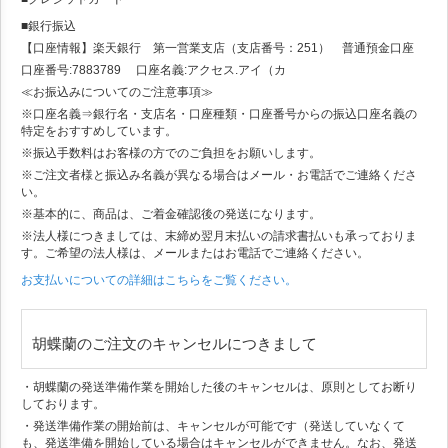
■銀行振込
【口座情報】楽天銀行 第一営業支店（支店番号：251） 普通預金口座
口座番号:7883789 口座名義:アクセス.アイ（カ
≪お振込みについてのご注意事項≫
※口座名義⇒銀行名・支店名・口座種類・口座番号からの振込口座名義の
特定をおすすめしています。
※振込手数料はお客様の方でのご負担をお願いします。
※ご注文者様と振込み名義が異なる場合はメール・お電話でご連絡くださ
い。
※基本的に、商品は、ご着金確認後の発送になります。
※法人様につきましては、末締め翌月末払いの請求書払いも承っておりま
す。ご希望の法人様は、メールまたはお電話でご連絡ください。
お支払いについての詳細はこちらをご覧ください。
胡蝶蘭のご注文のキャンセルにつきまして
・胡蝶蘭の発送準備作業を開始した後のキャンセルは、原則としてお断り
しております。
・発送準備作業の開始前は、キャンセルが可能です（発送していなくて
も、発送準備を開始している場合はキャンセルができません。なお、発送