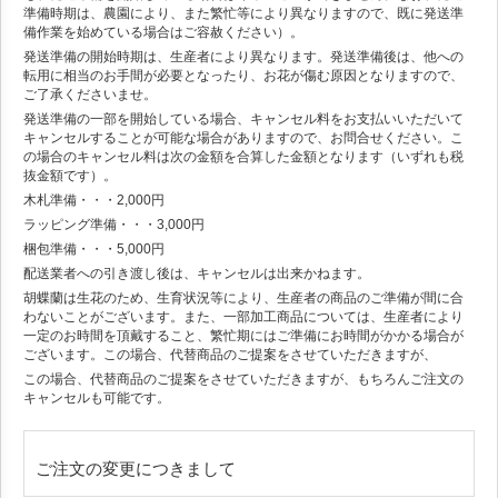
準備時期は、農園により、また繁忙等により異なりますので、既に発送準
備作業を始めている場合はご容赦ください）。
発送準備の開始時期は、生産者により異なります。発送準備後は、他への
転用に相当のお手間が必要となったり、お花が傷む原因となりますので、
ご了承くださいませ。
発送準備の一部を開始している場合、キャンセル料をお支払いいただいて
キャンセルすることが可能な場合がありますので、お問合せください。こ
の場合のキャンセル料は次の金額を合算した金額となります（いずれも税
抜金額です）。
木札準備・・・2,000円
ラッピング準備・・・3,000円
梱包準備・・・5,000円
配送業者への引き渡し後は、キャンセルは出来かねます。
胡蝶蘭は生花のため、生育状況等により、生産者の商品のご準備が間に合
わないことがございます。また、一部加工商品については、生産者により
一定のお時間を頂戴すること、繁忙期にはご準備にお時間がかかる場合が
ございます。この場合、代替商品のご提案をさせていただきますが、
この場合、代替商品のご提案をさせていただきますが、もちろんご注文の
キャンセルも可能です。
ご注文の変更につきまして