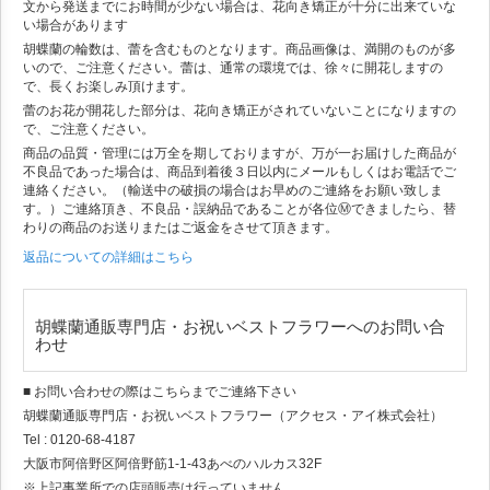
文から発送までにお時間が少ない場合は、花向き矯正が十分に出来ていな
い場合があります
胡蝶蘭の輪数は、蕾を含むものとなります。商品画像は、満開のものが多
いので、ご注意ください。蕾は、通常の環境では、徐々に開花しますの
で、長くお楽しみ頂けます。
蕾のお花が開花した部分は、花向き矯正がされていないことになりますの
で、ご注意ください。
商品の品質・管理には万全を期しておりますが、万が一お届けした商品が
不良品であった場合は、商品到着後３日以内にメールもしくはお電話でご
連絡ください。（輸送中の破損の場合はお早めのご連絡をお願い致しま
す。）ご連絡頂き、不良品・誤納品であることが各位Ⓜできましたら、替
わりの商品のお送りまたはご返金をさせて頂きます。
返品についての詳細はこちら
胡蝶蘭通販専門店・お祝いベストフラワーへのお問い合
わせ
■ お問い合わせの際はこちらまでご連絡下さい
胡蝶蘭通販専門店・お祝いベストフラワー（アクセス・アイ株式会社）
Tel : 0120-68-4187
大阪市阿倍野区阿倍野筋1-1-43あべのハルカス32F
※上記事業所での店頭販売は行っていません。