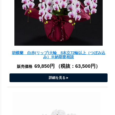
胡蝶蘭 白赤(リップ)大輪 8本立72輪以上（つぼみ込
み）※納期要相談
69,850円
（税抜：
63,500円
）
販売価格