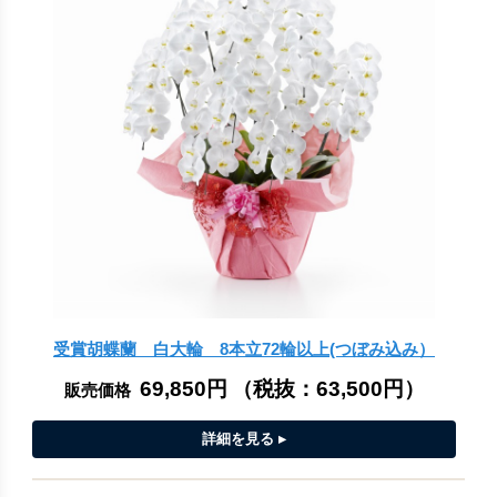
受賞胡蝶蘭 白大輪 8本立72輪以上(つぼみ込み）
69,850円
（税抜：
63,500円
）
販売価格