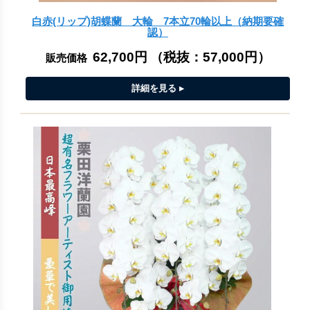
白赤(リップ)胡蝶蘭 大輪 7本立70輪以上（納期要確
認）
62,700円
（税抜：
57,000円
）
販売価格