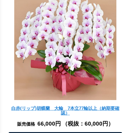
白赤(リップ)胡蝶蘭 大輪 7本立77輪以上（納期要確
認）
66,000円
（税抜：
60,000円
）
販売価格