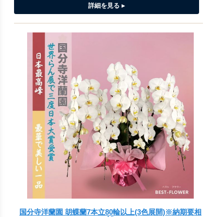
国分寺洋蘭園 胡蝶蘭7本立80輪以上(3色展開)※納期要相