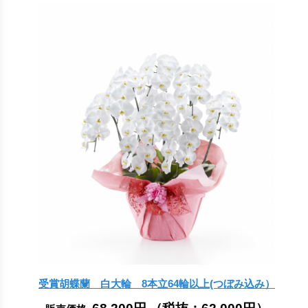
受賞胡蝶蘭 白大輪 8本立64輪以上(つぼみ込み）