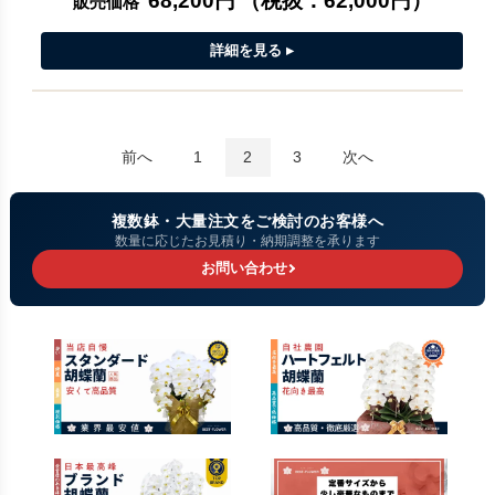
68,200円
（税抜：
62,000円
）
販売価格
前へ
1
2
3
次へ
複数鉢・大量注文をご検討のお客様へ
数量に応じたお見積り・納期調整を承ります
お問い合わせ