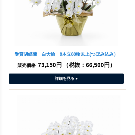
受賞胡蝶蘭 白大輪 8本立88輪以上(つぼみ込み）
73,150円
（税抜：
66,500円
）
販売価格