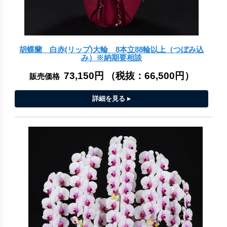
胡蝶蘭 白赤(リップ)大輪 8本立88輪以上（つぼみ込
み）※納期要相談
73,150円
（税抜：
66,500円
）
販売価格