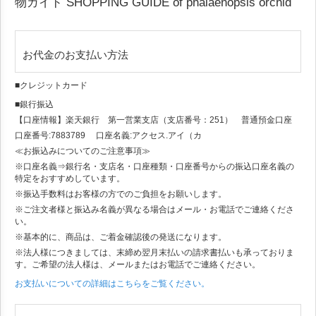
物ガイド
SHOPPING GUIDE of phalaenopsis orchid
お代金のお支払い方法
■クレジットカード
■銀行振込
【口座情報】楽天銀行 第一営業支店（支店番号：251） 普通預金口座
口座番号:7883789 口座名義:アクセス.アイ（カ
≪お振込みについてのご注意事項≫
※口座名義⇒銀行名・支店名・口座種類・口座番号からの振込口座名義の
特定をおすすめしています。
※振込手数料はお客様の方でのご負担をお願いします。
※ご注文者様と振込み名義が異なる場合はメール・お電話でご連絡くださ
い。
※基本的に、商品は、ご着金確認後の発送になります。
※法人様につきましては、末締め翌月末払いの請求書払いも承っておりま
す。ご希望の法人様は、メールまたはお電話でご連絡ください。
お支払いについての詳細はこちらをご覧ください。