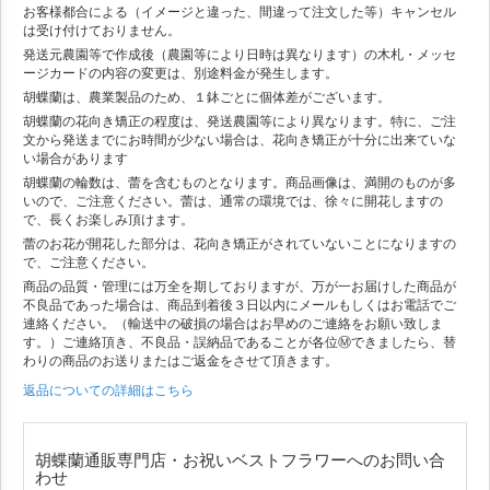
お客様都合による（イメージと違った、間違って注文した等）キャンセル
は受け付けておりません。
発送元農園等で作成後（農園等により日時は異なります）の木札・メッセ
ージカードの内容の変更は、別途料金が発生します。
胡蝶蘭は、農業製品のため、１鉢ごとに個体差がございます。
胡蝶蘭の花向き矯正の程度は、発送農園等により異なります。特に、ご注
文から発送までにお時間が少ない場合は、花向き矯正が十分に出来ていな
い場合があります
胡蝶蘭の輪数は、蕾を含むものとなります。商品画像は、満開のものが多
いので、ご注意ください。蕾は、通常の環境では、徐々に開花しますの
で、長くお楽しみ頂けます。
蕾のお花が開花した部分は、花向き矯正がされていないことになりますの
で、ご注意ください。
商品の品質・管理には万全を期しておりますが、万が一お届けした商品が
不良品であった場合は、商品到着後３日以内にメールもしくはお電話でご
連絡ください。（輸送中の破損の場合はお早めのご連絡をお願い致しま
す。）ご連絡頂き、不良品・誤納品であることが各位Ⓜできましたら、替
わりの商品のお送りまたはご返金をさせて頂きます。
返品についての詳細はこちら
胡蝶蘭通販専門店・お祝いベストフラワーへのお問い合
わせ