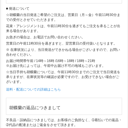
■ 発送について
☆胡蝶蘭の当日発送ご希望のご注文は、営業日（月～金）午前11時30分ま
での受付とさせていただきます。
花束・アレンジメントは、午前11時30分を過ぎてもご注文を承ることが出
来る場合があります。
お急ぎの場合は、お電話でお問い合わせください。
営業日の午前11時30分を過ぎますと、翌営業日の受付扱いとなります。
※ 在庫状況により、当日発送ができかねる場合がございますので、お問い
合わせください。
お届け時間帯
午前 / 14時～16時 /16時～18時 / 18時～21時
※お届け先によっては、午前中お届け不可の地域もございます。
☆当日手持ち胡蝶蘭については、午前11時30分までのご注文で当日発送を
承りますが、在庫状況等の確認が必要ですので、お受けできない場合がご
ざいます。
送料・配送についての詳細はこちら
胡蝶蘭の返品につきまして
不良品・誤納品につきましては、お客様のご負担なく、➀着払いでの返品・
➁代品の配達またはご返金をさせて頂きます。