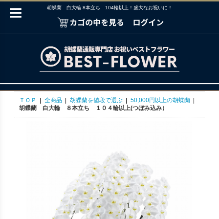
胡蝶蘭 白大輪 8本立ち 104輪以上！盛大なお祝いに！
ＴＯＰ
|
全商品
|
胡蝶蘭を値段で選ぶ
|
50,000円以上の胡蝶蘭
|
胡蝶蘭 白大輪 ８本立ち １０４輪以上(つぼみ込み）