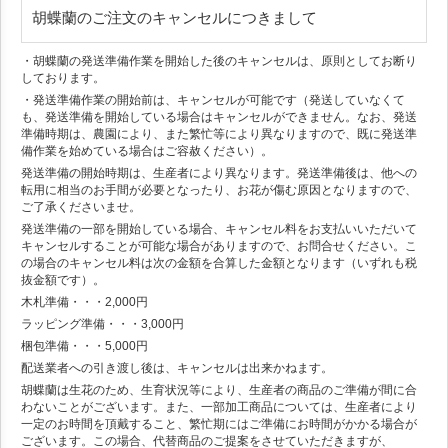
胡蝶蘭のご注文のキャンセルにつきまして
・胡蝶蘭の発送準備作業を開始した後のキャンセルは、原則としてお断り
しております。
・発送準備作業の開始前は、キャンセルが可能です（発送していなくて
も、発送準備を開始している場合はキャンセルができません。なお、発送
準備時期は、農園により、また繁忙等により異なりますので、既に発送準
備作業を始めている場合はご容赦ください）。
発送準備の開始時期は、生産者により異なります。発送準備後は、他への
転用に相当のお手間が必要となったり、お花が傷む原因となりますので、
ご了承くださいませ。
発送準備の一部を開始している場合、キャンセル料をお支払いいただいて
キャンセルすることが可能な場合がありますので、お問合せください。こ
の場合のキャンセル料は次の金額を合算した金額となります（いずれも税
抜金額です）。
木札準備・・・2,000円
ラッピング準備・・・3,000円
梱包準備・・・5,000円
配送業者への引き渡し後は、キャンセルは出来かねます。
胡蝶蘭は生花のため、生育状況等により、生産者の商品のご準備が間に合
わないことがございます。また、一部加工商品については、生産者により
一定のお時間を頂戴すること、繁忙期にはご準備にお時間がかかる場合が
ございます。この場合、代替商品のご提案をさせていただきますが、