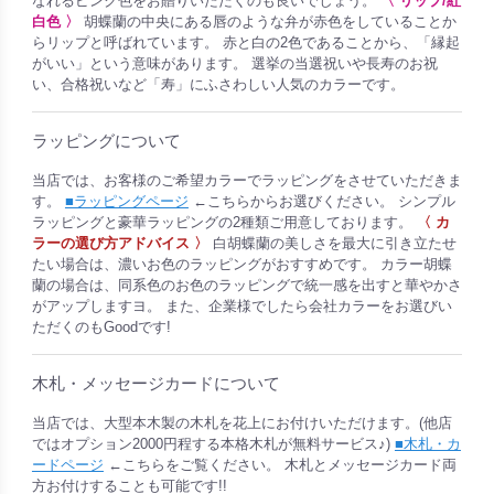
なれるピンク色をお贈りいただくのも良いでしょう。
〈 リップ/紅
白色 〉
胡蝶蘭の中央にある唇のような弁が赤色をしていることか
らリップと呼ばれています。 赤と白の2色であることから、「縁起
がいい」という意味があります。 選挙の当選祝いや長寿のお祝
い、合格祝いなど「寿」にふさわしい人気のカラーです。
ラッピングについて
当店では、お客様のご希望カラーでラッピングをさせていただきま
す。
■ラッピングページ
←こちらからお選びください。 シンプル
ラッピングと豪華ラッピングの2種類ご用意しております。
〈 カ
ラーの選び方アドバイス 〉
白胡蝶蘭の美しさを最大に引き立たせ
たい場合は、濃いお色のラッピングがおすすめです。 カラー胡蝶
蘭の場合は、同系色のお色のラッピングで統一感を出すと華やかさ
がアップしますヨ。 また、企業様でしたら会社カラーをお選びい
ただくのもGoodです!
木札・メッセージカードについて
当店では、大型本木製の木札を花上にお付けいただけます。(他店
ではオプション2000円程する本格木札が無料サービス♪)
■木札・カ
ードページ
←こちらをご覧ください。 木札とメッセージカード両
方お付けすることも可能です!!