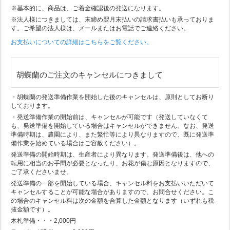
※基本的に、商品は、ご着金確認後の発送になります。
※法人様につきましては、末締め翌月末払いの請求書払いも承っておりま
す。ご希望の法人様は、メールまたはお電話でご連絡ください。
お支払いについての詳細はこちらをご覧ください。
胡蝶蘭のご注文のキャンセルにつきまして
・胡蝶蘭の発送準備作業を開始した後のキャンセルは、原則としてお断り
しております。
・発送準備作業の開始前は、キャンセルが可能です（発送していなくて
も、発送準備を開始している場合はキャンセルができません。なお、発送
準備時期は、農園により、また繁忙等により異なりますので、既に発送準
備作業を始めている場合はご容赦ください）。
発送準備の開始時期は、生産者により異なります。発送準備後は、他への
転用に相当のお手間が必要となったり、お花が傷む原因となりますので、
ご了承くださいませ。
発送準備の一部を開始している場合、キャンセル料をお支払いいただいて
キャンセルすることが可能な場合がありますので、お問合せください。こ
の場合のキャンセル料は次の金額を合算した金額となります（いずれも税
抜金額です）。
木札準備・・・2,000円