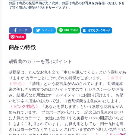
お届け商品の発送準備が完了次第、お届け商品のお写真をお客様へお送りさせ
て頂く商品の確認ができるサービスです。
商品の特徴
胡蝶蘭のカラーを選ぶポイント
胡蝶蘭は、どんなお色も全て「幸せを運んでくる」という意味があ
りますが カラーごとにそれぞれの特徴がございます。
〈 ホワイ
ト/白色 〉
「清純」という花言葉が込められています。 胡蝶蘭本
来の美しさが際立つのはホワイトですので ビジネスシーンやお悔
み、結婚式など用途はオールマイティーにお贈り頂けます。 お堅
いビジネス用途のお祝いでは、白色胡蝶蘭をお勧めいたします。
〈 ピンク/桃色 〉
「あなたを愛します」という素敵な花言葉が込
められています。 プロポーズの花として、記念日の花束の代わり
に人気のカラーで、 女性にお贈りする美容サロンの開店祝いなど
にもよくご利用されています。 お供え用としても、四十九日を過
ぎれば白一色でなくてもよいとされていますので ”優しい気持ち”に