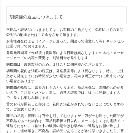
胡蝶蘭の返品につきまして
不良品・誤納品につきましては、お客様のご負担なく、➀着払いでの返品・
➁代品の配達またはご返金をさせて頂きます。
お客様都合による（イメージと違った、間違って注文した等）キャンセル
は受け付けておりません。
発送元農園等で作成後（農園等により日時は異なります）の木札・メッセ
ージカードの内容の変更は、別途料金が発生します。
胡蝶蘭は、農業製品のため、１鉢ごとに個体差がございます。
胡蝶蘭の花向き矯正の程度は、発送農園等により異なります。特に、ご注
文から発送までにお時間が少ない場合は、花向き矯正が十分に出来ていな
い場合があります
胡蝶蘭の輪数は、蕾を含むものとなります。商品画像は、満開のものが多
いので、ご注意ください。蕾は、通常の環境では、徐々に開花しますの
で、長くお楽しみ頂けます。
蕾のお花が開花した部分は、花向き矯正がされていないことになりますの
で、ご注意ください。
商品の品質・管理には万全を期しておりますが、万が一お届けした商品が
不良品であった場合は、商品到着後３日以内にメールもしくはお電話でご
連絡ください。（輸送中の破損の場合はお早めのご連絡をお願い致しま
す。）ご連絡頂き、不良品・誤納品であることが各位Ⓜできましたら、替