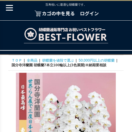
百寿祝いに最適な胡蝶蘭です。
ＴＯＰ
|
全商品
|
胡蝶蘭を値段で選ぶ
|
50,000円以上の胡蝶蘭
|
国分寺洋蘭園 胡蝶蘭7本立100輪以上(3色展開)※納期要相談