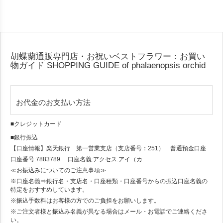
胡蝶蘭通販専門店・お祝いベストフラワー：お買い
物ガイド
SHOPPING GUIDE of phalaenopsis orchid
お代金のお支払い方法
■クレジットカード
■銀行振込
【口座情報】楽天銀行 第一営業支店（支店番号：251） 普通預金口座
口座番号:7883789 口座名義:アクセス.アイ（カ
≪お振込みについてのご注意事項≫
※口座名義⇒銀行名・支店名・口座種類・口座番号からの振込口座名義の
特定をおすすめしています。
※振込手数料はお客様の方でのご負担をお願いします。
※ご注文者様と振込み名義が異なる場合はメール・お電話でご連絡くださ
い。