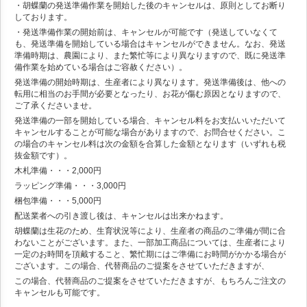
・胡蝶蘭の発送準備作業を開始した後のキャンセルは、原則としてお断り
しております。
・発送準備作業の開始前は、キャンセルが可能です（発送していなくて
も、発送準備を開始している場合はキャンセルができません。なお、発送
準備時期は、農園により、また繁忙等により異なりますので、既に発送準
備作業を始めている場合はご容赦ください）。
発送準備の開始時期は、生産者により異なります。発送準備後は、他への
転用に相当のお手間が必要となったり、お花が傷む原因となりますので、
ご了承くださいませ。
発送準備の一部を開始している場合、キャンセル料をお支払いいただいて
キャンセルすることが可能な場合がありますので、お問合せください。こ
の場合のキャンセル料は次の金額を合算した金額となります（いずれも税
抜金額です）。
木札準備・・・2,000円
ラッピング準備・・・3,000円
梱包準備・・・5,000円
配送業者への引き渡し後は、キャンセルは出来かねます。
胡蝶蘭は生花のため、生育状況等により、生産者の商品のご準備が間に合
わないことがございます。また、一部加工商品については、生産者により
一定のお時間を頂戴すること、繁忙期にはご準備にお時間がかかる場合が
ございます。この場合、代替商品のご提案をさせていただきますが、
この場合、代替商品のご提案をさせていただきますが、もちろんご注文の
キャンセルも可能です。