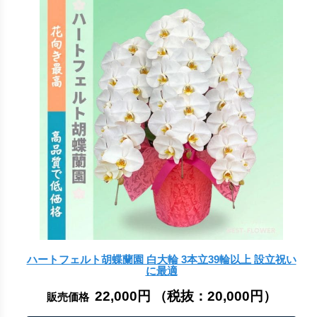
ハートフェルト胡蝶蘭園 白大輪 3本立39輪以上 設立祝い
に最適
22,000円
（税抜：
20,000円
）
販売価格