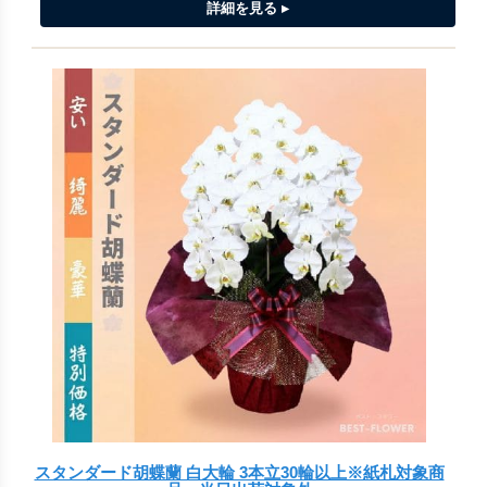
スタンダード胡蝶蘭 白大輪 3本立30輪以上※紙札対象商