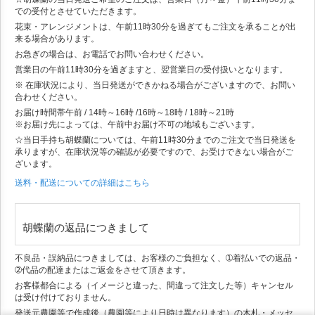
での受付とさせていただきます。
花束・アレンジメントは、午前11時30分を過ぎてもご注文を承ることが出
来る場合があります。
お急ぎの場合は、お電話でお問い合わせください。
営業日の午前11時30分を過ぎますと、翌営業日の受付扱いとなります。
※ 在庫状況により、当日発送ができかねる場合がございますので、お問い
合わせください。
お届け時間帯
午前 / 14時～16時 /16時～18時 / 18時～21時
※お届け先によっては、午前中お届け不可の地域もございます。
☆当日手持ち胡蝶蘭については、午前11時30分までのご注文で当日発送を
承りますが、在庫状況等の確認が必要ですので、お受けできない場合がご
ざいます。
送料・配送についての詳細はこちら
胡蝶蘭の返品につきまして
不良品・誤納品につきましては、お客様のご負担なく、➀着払いでの返品・
➁代品の配達またはご返金をさせて頂きます。
お客様都合による（イメージと違った、間違って注文した等）キャンセル
は受け付けておりません。
発送元農園等で作成後（農園等により日時は異なります）の木札・メッセ