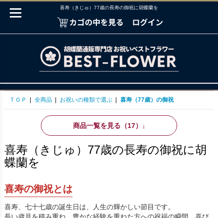
喜寿（きじゅ）77歳の長寿の御祝に胡蝶蘭を
ＴＯＰ
|
全商品
|
お祝いの種類で選ぶ
|
喜寿（77歳）の御祝
商品一覧を見る（17）
↓
喜寿（きじゅ）77歳の長寿の御祝に胡
蝶蘭を
喜寿の御祝とは
喜寿、七十七歳の誕生日は、人生の輝かしい節目です。
長い歳月を積み重ね、豊かな経験を重ねた方への祝福の瞬間。喜び