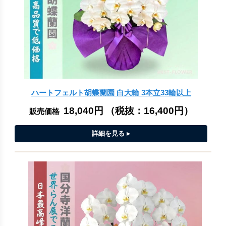
ハートフェルト胡蝶蘭園 白大輪 3本立33輪以上
18,040円
（税抜：
16,400円
）
販売価格