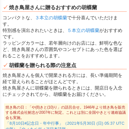
焼き鳥屋さんに贈るおすすめの胡蝶蘭
コンパクトな、
３本立の胡蝶蘭
で十分喜んでいただけま
す。
特別感を演出されたいときは、
５本立の胡蝶蘭
がおすすめ
です。
ラッピングカラーは、若年層向けのお店には、鮮明な色な
ど、焼き鳥屋さんの雰囲気やコンセプトにあった色を選ば
れることをおすすめします。
胡蝶蘭を贈られる際の注意点
焼き鳥屋さんを個人で開業される方には、長い準備期間を
経て迎えられることがほとんどです。
焼き鳥屋さんに胡蝶蘭を贈られるときには、開店日を入念
にチェックされてから、胡蝶蘭をお届けください。
焼き鳥の日：「や(8)きと(10)り」の語呂合せ。1946年より焼き鳥を販売
する株式会社鮒忠が2007年に制定。これとは別に全国やきとり連絡協議
会も実施。
「8月10日#記念日・年中行事」（2021年5月30日 (日) 05:37 UTC