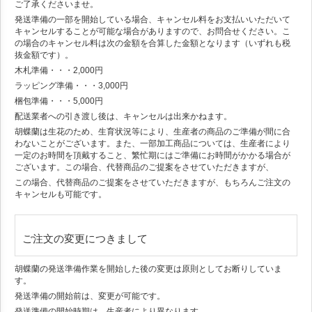
ご了承くださいませ。
発送準備の一部を開始している場合、キャンセル料をお支払いいただいて
キャンセルすることが可能な場合がありますので、お問合せください。こ
の場合のキャンセル料は次の金額を合算した金額となります（いずれも税
抜金額です）。
木札準備・・・2,000円
ラッピング準備・・・3,000円
梱包準備・・・5,000円
配送業者への引き渡し後は、キャンセルは出来かねます。
胡蝶蘭は生花のため、生育状況等により、生産者の商品のご準備が間に合
わないことがございます。また、一部加工商品については、生産者により
一定のお時間を頂戴すること、繁忙期にはご準備にお時間がかかる場合が
ございます。この場合、代替商品のご提案をさせていただきますが、
この場合、代替商品のご提案をさせていただきますが、もちろんご注文の
キャンセルも可能です。
ご注文の変更につきまして
胡蝶蘭の発送準備作業を開始した後の変更は原則としてお断りしていま
す。
発送準備の開始前は、変更が可能です。
発送準備の開始時期は、生産者により異なります。