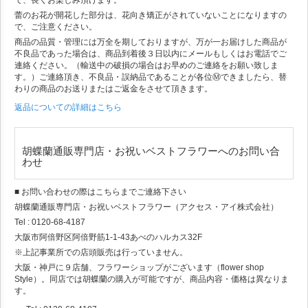
で、長くお楽しみ頂けます。
蕾のお花が開花した部分は、花向き矯正がされていないことになりますの
で、ご注意ください。
商品の品質・管理には万全を期しておりますが、万が一お届けした商品が
不良品であった場合は、商品到着後３日以内にメールもしくはお電話でご
連絡ください。（輸送中の破損の場合はお早めのご連絡をお願い致しま
す。）ご連絡頂き、不良品・誤納品であることが各位Ⓜできましたら、替
わりの商品のお送りまたはご返金をさせて頂きます。
返品についての詳細はこちら
胡蝶蘭通販専門店・お祝いベストフラワーへのお問い合
わせ
■ お問い合わせの際はこちらまでご連絡下さい
胡蝶蘭通販専門店・お祝いベストフラワー（アクセス・アイ株式会社）
Tel : 0120-68-4187
大阪市阿倍野区阿倍野筋1-1-43あべのハルカス32F
※上記事業所での店頭販売は行っていません。
大阪・神戸に９店舗、フラワーショップがございます（flower shop
Style）。同店では胡蝶蘭の購入が可能ですが、商品内容・価格は異なりま
す。