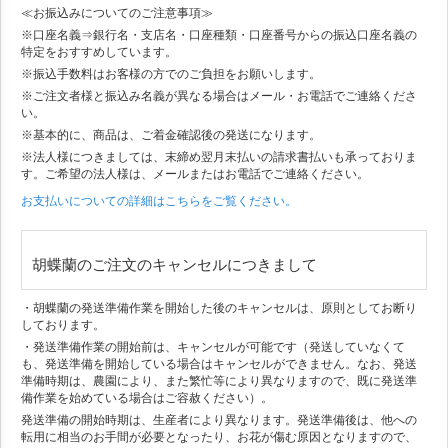
≪お振込みについてのご注意事項≫
※口座名義⇒銀行名・支店名・口座種類・口座番号からの振込口座名義の
特定をおすすめしています。
※振込手数料はお客様の方でのご負担をお願いします。
※ご注文者様と振込み名義が異なる場合はメール・お電話でご連絡くださ
い。
※基本的に、商品は、ご着金確認後の発送になります。
※法人様につきましては、末締め翌月末払いの請求書払いも承っておりま
す。ご希望の法人様は、メールまたはお電話でご連絡ください。
お支払いについての詳細はこちらをご覧ください。
胡蝶蘭のご注文のキャンセルにつきまして
・胡蝶蘭の発送準備作業を開始した後のキャンセルは、原則としてお断り
しております。
・発送準備作業の開始前は、キャンセルが可能です（発送していなくて
も、発送準備を開始している場合はキャンセルができません。なお、発送
準備時期は、農園により、また繁忙等により異なりますので、既に発送準
備作業を始めている場合はご容赦ください）。
発送準備の開始時期は、生産者により異なります。発送準備後は、他への
転用に相当のお手間が必要となったり、お花が傷む原因となりますので、