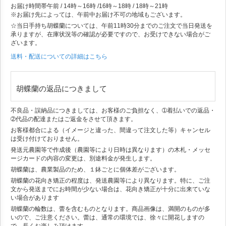
お届け時間帯
午前 / 14時～16時 /16時～18時 / 18時～21時
※お届け先によっては、午前中お届け不可の地域もございます。
☆当日手持ち胡蝶蘭については、午前11時30分までのご注文で当日発送を
承りますが、在庫状況等の確認が必要ですので、お受けできない場合がご
ざいます。
送料・配送についての詳細はこちら
胡蝶蘭の返品につきまして
不良品・誤納品につきましては、お客様のご負担なく、➀着払いでの返品・
➁代品の配達またはご返金をさせて頂きます。
お客様都合による（イメージと違った、間違って注文した等）キャンセル
は受け付けておりません。
発送元農園等で作成後（農園等により日時は異なります）の木札・メッセ
ージカードの内容の変更は、別途料金が発生します。
胡蝶蘭は、農業製品のため、１鉢ごとに個体差がございます。
胡蝶蘭の花向き矯正の程度は、発送農園等により異なります。特に、ご注
文から発送までにお時間が少ない場合は、花向き矯正が十分に出来ていな
い場合があります
胡蝶蘭の輪数は、蕾を含むものとなります。商品画像は、満開のものが多
いので、ご注意ください。蕾は、通常の環境では、徐々に開花しますの