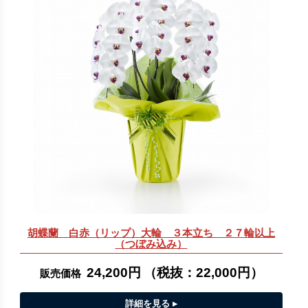
胡蝶蘭 白赤（リップ）大輪 ３本立ち ２７輪以上
（つぼみ込み）
24,200円
（税抜：
22,000円
）
販売価格