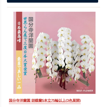
国分寺洋蘭園 胡蝶蘭5本立75輪以上(3色展開)