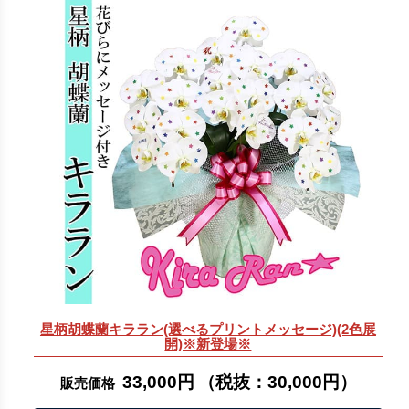
星柄胡蝶蘭キララン(選べるプリントメッセージ)(2色展
開)※新登場※
33,000円
（税抜：
30,000円
）
販売価格