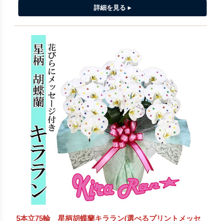
5本立75輪 星柄胡蝶蘭キララン(選べるプリントメッセ