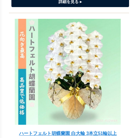
ハートフェルト胡蝶蘭園 白大輪 3本立51輪以上