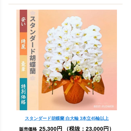
スタンダード胡蝶蘭 白大輪 3本立45輪以上
25,300円
（税抜：
23,000円
）
販売価格