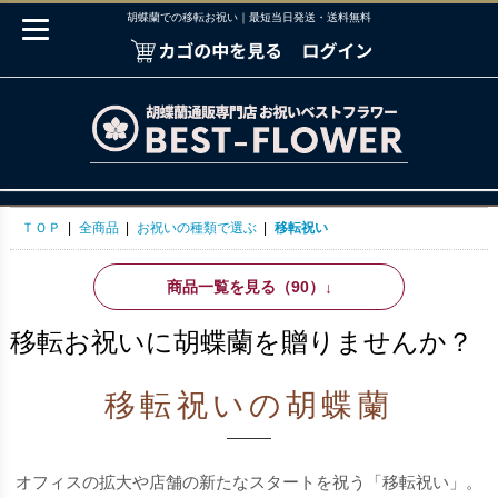
胡蝶蘭での移転お祝い｜最短当日発送・送料無料
ＴＯＰ
|
全商品
|
お祝いの種類で選ぶ
|
移転祝い
商品一覧を見る（90）
↓
移転お祝いに胡蝶蘭を贈りませんか？
移転祝いの胡蝶蘭
オフィスの拡大や店舗の新たなスタートを祝う「移転祝い」。