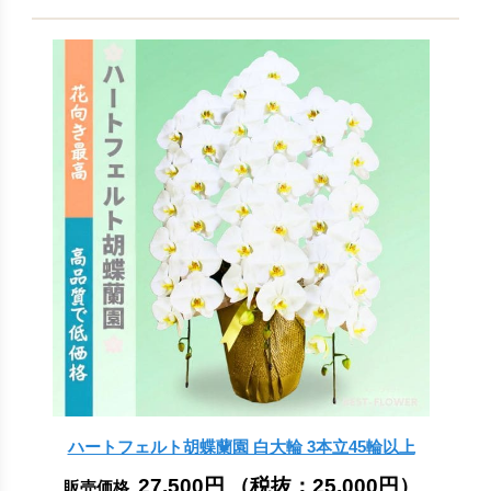
ハートフェルト胡蝶蘭園 白大輪 3本立45輪以上
27,500円
（税抜：
25,000円
）
販売価格