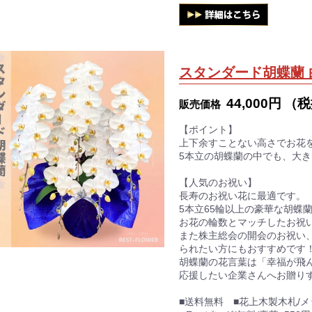
スタンダード胡蝶蘭 
44,000円
（税
販売価格
【ポイント】
上下余すことない高さでお花
5本立の胡蝶蘭の中でも、大
【人気のお祝い】
長寿のお祝い花に最適です。
5本立65輪以上の豪華な胡蝶
お花の輪数とマッチしたお祝
また株主総会の開会のお祝い
られたい方にもおすすめです
胡蝶蘭の花言葉は「幸福が飛
応援したい企業さんへお贈り
■送料無料 ■花上木製木札/