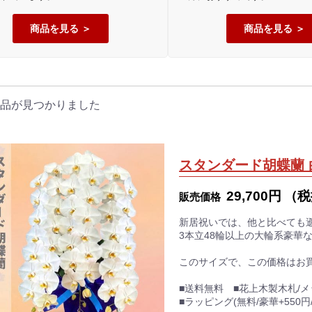
商品を見る
商品を見る
品が見つかりました
スタンダード胡蝶蘭 
29,700円
（税
販売価格
新居祝いでは、他と比べても
3本立48輪以上の大輪系豪華
このサイズで、この価格はお
■送料無料 ■花上木製木札/
■ラッピング(無料/豪華+550円/