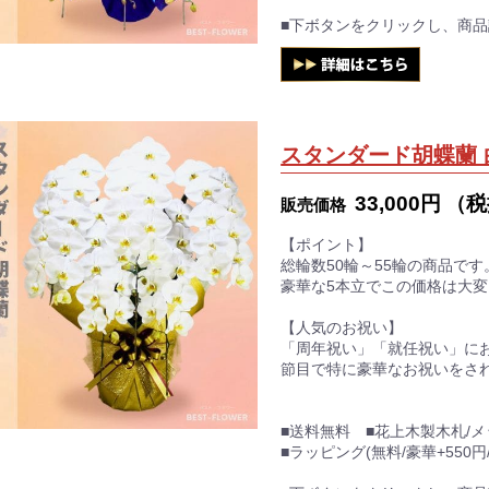
■下ボタンをクリックし、商
スタンダード胡蝶蘭 
33,000円
（税
販売価格
【ポイント】
総輪数50輪～55輪の商品です
豪華な5本立でこの価格は大変
【人気のお祝い】
「周年祝い」「就任祝い」に
節目で特に豪華なお祝いをさ
■送料無料 ■花上木製木札/
■ラッピング(無料/豪華+550円/