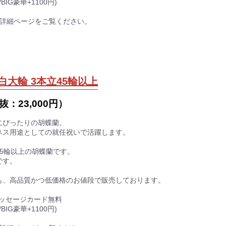
BIG豪華+1100円)
品詳細ページをご覧ください。
白大輪 3本立45輪以上
抜：
23,000円
）
にぴったりの胡蝶蘭。
ネス用途としての就任祝いで活躍します。
5輪以上の胡蝶蘭です。
です。
も、高品質かつ低価格のお値段で販売しております。
メッセージカード無料
BIG豪華+1100円)