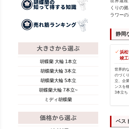
世界遺産
くりの拠
ラワーの
静岡
浜松
竣工
胡蝶蘭 大輪 1本立
世界的
胡蝶蘭大輪 3本立
のづく
胡蝶蘭大輪 5本立
立、企
ンスを
胡蝶蘭大輪 7本立~
3本立ち
ミディ胡蝶蘭
ベス