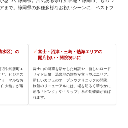
が息づく静岡県。活気ある県庁所在地・静岡市、ものづ
アまで。静岡県の多種多様なお祝いシーンに、ベストフ
清水区）の
富士・沼津・三島・熱海エリアの
開店祝い・開院祝いに
周辺や呉服町エ
富士山の眺望を活かした施設や、新しいロード
など、ビジネス
サイド店舗、温泉地の旅館が立ち並ぶエリア。
フォーマルなお
新しいカフェのオープンやクリニックの開院、
「白大輪」が選
旅館のリニューアルには、場を明るく華やかに
彩る「ピンク」や「リップ」系の胡蝶蘭が喜ば
れます。