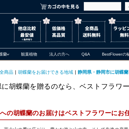
蝶蘭
観葉植物
法人の方へ
Q&A
BestFlower
全商品
|
胡蝶蘭をお届けできる地域
|
静岡県・静岡市に胡蝶蘭
県に胡蝶蘭を贈るのなら、ベストフラワ
県への胡蝶蘭のお届けはベストフラワーにお