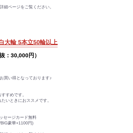
品詳細ページをご覧ください。
白大輪 5本立50輪以上
抜：
30,000円
）
。
お買い得となっております♪
おすすめです。
れたいときにおススメです。
メッセージカード無料
BIG豪華+1100円)