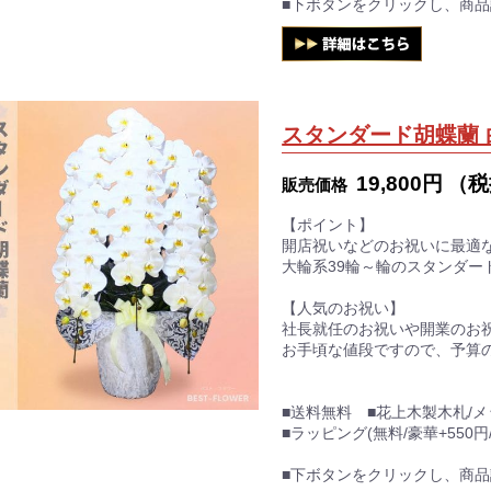
■下ボタンをクリックし、商
スタンダード胡蝶蘭 
19,800円
（税
販売価格
【ポイント】
開店祝いなどのお祝いに最適
大輪系39輪～輪のスタンダー
【人気のお祝い】
社長就任のお祝いや開業のお
お手頃な値段ですので、予算
■送料無料 ■花上木製木札/
■ラッピング(無料/豪華+550円/
■下ボタンをクリックし、商