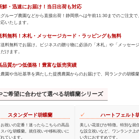
. 新鮮・迅速にお届け！当日出荷も対応
社グループ農園などから直接出荷！静岡県へは午前11:30までのご注文
対応いたします。
. 送料無料！木札・メッセージカード・ラッピングも無料
本送料無料でお届け。ビジネスの贈り物に必須の「木札」や「メッセー
ただけます。
. 高品質かつ低価格！豊富な販売実績
社農園や当社基準を満たした提携農園からのお届けで、同ランクの胡蝶
やご希望に合わせて選べる胡蝶蘭シリーズ
スタンダード胡蝶蘭
ハートフェルト
るお祝いの定番！迷ったらこちらの高品
美しい花並びが特徴。特別な就
コスパな胡蝶蘭。就任祝いや移転祝いに
な設立祝いなど、ワンランク上
ばれています。
い方におすすめです。