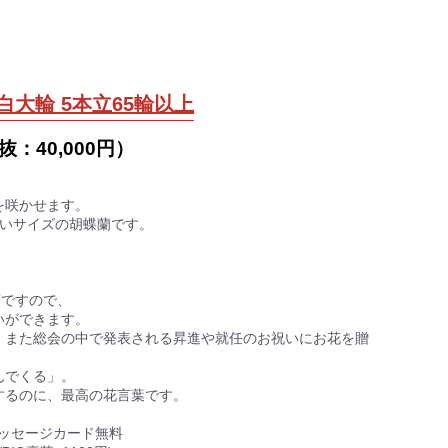
白大輪 5本立65輪以上
抜：
40,000円
）
を咲かせます。
きいサイズの胡蝶蘭です。
蘭ですので、
いができます。
、また総会の中で発表される昇進や就任のお祝いにお花を贈
！
んでくる」。
するのに、最高の花言葉です。
メッセージカード無料