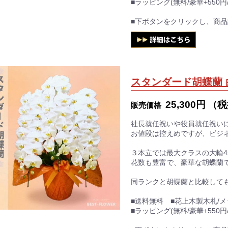
■ラッピング(無料/豪華+550円/
■下ボタンをクリックし、商
スタンダード胡蝶蘭 
25,300円
（税
販売価格
社長就任祝いや役員就任祝い
お値段は控えめですが、ビジ
３本立では最大クラスの大輪4
花数も豊富で、豪華な胡蝶蘭
同ランクと胡蝶蘭と比較して
■送料無料 ■花上木製木札/
■ラッピング(無料/豪華+550円/