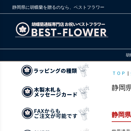
静岡県に胡蝶蘭を贈るのなら、ベストフラワー
胡
ＴＯＰ
|
静岡
静岡