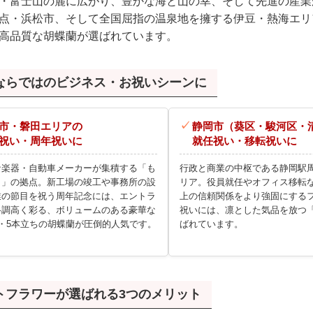
・富士山の麓に広がり、豊かな海と山の幸、そして先進の産業
点・浜松市、そして全国屈指の温泉地を擁する伊豆・熱海エリ
高品質な胡蝶蘭が選ばれています。
ならではのビジネス・お祝いシーンに
市・磐田エリアの
静岡市（葵区・駿河区・
祝い・周年祝いに
就任祝い・移転祝いに
な楽器・自動車メーカーが集積する「も
行政と商業の中枢である静岡駅
り」の拠点。新工場の竣工や事務所の設
リア。役員就任やオフィス移転
業の節目を祝う周年記念には、エントラ
上の信頼関係をより強固にする
格調高く彩る、ボリュームのある豪華な
祝いには、凛とした気品を放つ
・5本立ちの胡蝶蘭が圧倒的人気です。
ばれています。
トフラワーが選ばれる3つのメリット