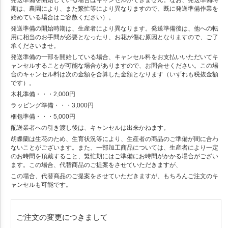
発送準備を開始している場合はキャンセルができません。なお、発送準備時
期は、農園により、また繁忙等により異なりますので、既に発送準備作業を
始めている場合はご容赦ください）。
発送準備の開始時期は、生産者により異なります。発送準備後は、他への転
用に相当のお手間が必要となったり、お花が傷む原因となりますので、ご了
承くださいませ。
発送準備の一部を開始している場合、キャンセル料をお支払いいただいてキ
ャンセルすることが可能な場合がありますので、お問合せください。この場
合のキャンセル料は次の金額を合算した金額となります（いずれも税抜金額
です）。
木札準備・・・2,000円
ラッピング準備・・・3,000円
梱包準備・・・5,000円
配送業者への引き渡し後は、キャンセルは出来かねます。
胡蝶蘭は生花のため、生育状況等により、生産者の商品のご準備が間に合わ
ないことがございます。また、一部加工商品については、生産者により一定
のお時間を頂戴すること、繁忙期にはご準備にお時間がかかる場合がござい
ます。この場合、代替商品のご提案をさせていただきますが、
この場合、代替商品のご提案をさせていただきますが、もちろんご注文のキ
ャンセルも可能です。
ご注文の変更につきまして