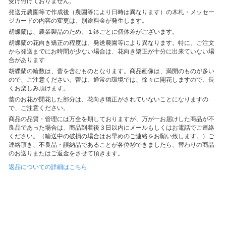
受け付けておりません。
発送元農園等で作成後（農園等により日時は異なります）の木札・メッセー
ジカードの内容の変更は、別途料金が発生します。
胡蝶蘭は、農業製品のため、１鉢ごとに個体差がございます。
胡蝶蘭の花向き矯正の程度は、発送農園等により異なります。特に、ご注文
から発送までにお時間が少ない場合は、花向き矯正が十分に出来ていない場
合があります
胡蝶蘭の輪数は、蕾を含むものとなります。商品画像は、満開のものが多い
ので、ご注意ください。蕾は、通常の環境では、徐々に開花しますので、長
くお楽しみ頂けます。
蕾のお花が開花した部分は、花向き矯正がされていないことになりますの
で、ご注意ください。
商品の品質・管理には万全を期しておりますが、万が一お届けした商品が不
良品であった場合は、商品到着後３日以内にメールもしくはお電話でご連絡
ください。（輸送中の破損の場合はお早めのご連絡をお願い致します。）ご
連絡頂き、不良品・誤納品であることが各位Ⓜできましたら、替わりの商品
のお送りまたはご返金をさせて頂きます。
返品についての詳細はこちら