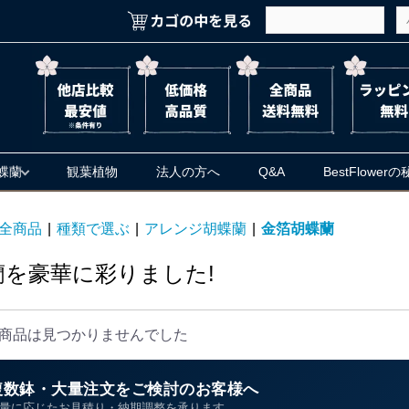
蝶蘭
観葉植物
法人の方へ
Q&A
BestFlower
全商品
|
種類で選ぶ
|
アレンジ胡蝶蘭
|
金箔胡蝶蘭
蘭を豪華に彩りました!
商品は見つかりませんでした
複数鉢・大量注文をご検討のお客様へ
量に応じたお見積り・納期調整を承ります