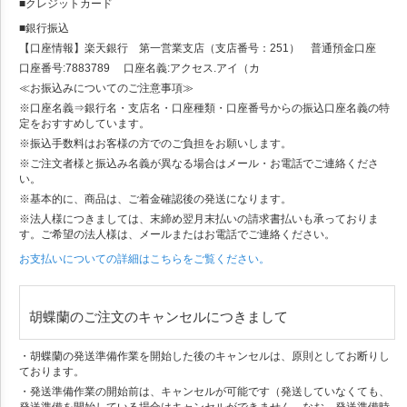
■クレジットカード
■銀行振込
【口座情報】楽天銀行 第一営業支店（支店番号：251） 普通預金口座
口座番号:7883789 口座名義:アクセス.アイ（カ
≪お振込みについてのご注意事項≫
※口座名義⇒銀行名・支店名・口座種類・口座番号からの振込口座名義の特
定をおすすめしています。
※振込手数料はお客様の方でのご負担をお願いします。
※ご注文者様と振込み名義が異なる場合はメール・お電話でご連絡くださ
い。
※基本的に、商品は、ご着金確認後の発送になります。
※法人様につきましては、末締め翌月末払いの請求書払いも承っておりま
す。ご希望の法人様は、メールまたはお電話でご連絡ください。
お支払いについての詳細はこちらをご覧ください。
胡蝶蘭のご注文のキャンセルにつきまして
・胡蝶蘭の発送準備作業を開始した後のキャンセルは、原則としてお断りし
ております。
・発送準備作業の開始前は、キャンセルが可能です（発送していなくても、