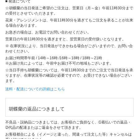
■ 発送について
☆胡蝶蘭の当日発送ご希望のご注文は、営業日（月～金）午前11時30分まで
の受付とさせていただきます。
花束・アレンジメントは、午前11時30分を過ぎてもご注文を承ることが出来
る場合があります。
お急ぎの場合は、お電話でお問い合わせください。
営業日の午前11時30分を過ぎますと、翌営業日の受付扱いとなります。
※ 在庫状況により、当日発送ができかねる場合がございますので、お問い合
わせください。
お届け時間帯
午前 / 14時～16時 /16時～18時 / 18時～21時
※お届け先によっては、午前中お届け不可の地域もございます。
☆当日手持ち胡蝶蘭については、午前11時30分までのご注文で当日発送を承
りますが、在庫状況等の確認が必要ですので、お受けできない場合がござい
ます。
送料・配送についての詳細はこちら
胡蝶蘭の返品につきまして
不良品・誤納品につきましては、お客様のご負担なく、➀着払いでの返品・
➁代品の配達またはご返金をさせて頂きます。
お客様都合による（イメージと違った、間違って注文した等）キャンセルは