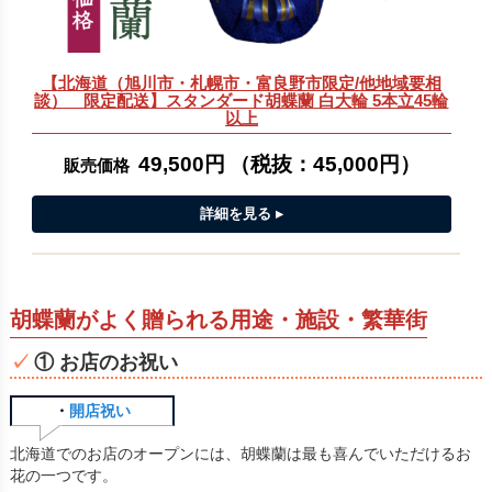
【北海道（旭川市・札幌市・富良野市限定/他地域要相
談） 限定配送】スタンダード胡蝶蘭 白大輪 5本立45輪
以上
49,500円
（税抜：
45,000円
）
販売価格
胡蝶蘭がよく贈られる用途・施設・繁華街
① お店のお祝い
・
開店祝い
北海道でのお店のオープンには、胡蝶蘭は最も喜んでいただけるお
花の一つです。