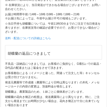
※ 在庫状況により、当日発送ができかねる場合がございますので、お問い
合わせください。
お届け時間帯
午前 / 14時～16時 /16時～18時 / 18時～21時
※お届け先によっては、午前中お届け不可の地域もございます。
☆当日手持ち胡蝶蘭については、午前11時30分までのご注文で当日発送を
承りますが、在庫状況等の確認が必要ですので、お受けできない場合がご
ざいます。
送料・配送についての詳細はこちら
胡蝶蘭の返品につきまして
不良品・誤納品につきましては、お客様のご負担なく、➀着払いでの返品・
➁代品の配達またはご返金をさせて頂きます。
お客様都合による（イメージと違った、間違って注文した等）キャンセル
は受け付けておりません。
発送元農園等で作成後（農園等により日時は異なります）の木札・メッセ
ージカードの内容の変更は、別途料金が発生します。
胡蝶蘭は、農業製品のため、１鉢ごとに個体差がございます。
胡蝶蘭の花向き矯正の程度は、発送農園等により異なります。特に、ご注
文から発送までにお時間が少ない場合は、花向き矯正が十分に出来ていな
い場合があります