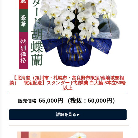
【北海道（旭川市・札幌市・富良野市限定/他地域要相
談） 限定配送】スタンダード胡蝶蘭 白大輪 5本立50輪
以上
55,000円
（税抜：
50,000円
）
販売価格