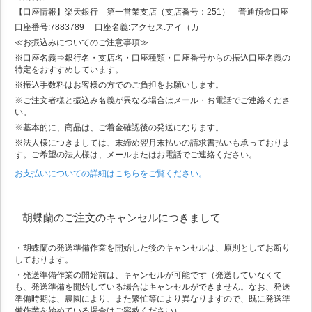
【口座情報】楽天銀行 第一営業支店（支店番号：251） 普通預金口座
口座番号:7883789 口座名義:アクセス.アイ（カ
≪お振込みについてのご注意事項≫
※口座名義⇒銀行名・支店名・口座種類・口座番号からの振込口座名義の
特定をおすすめしています。
※振込手数料はお客様の方でのご負担をお願いします。
※ご注文者様と振込み名義が異なる場合はメール・お電話でご連絡くださ
い。
※基本的に、商品は、ご着金確認後の発送になります。
※法人様につきましては、末締め翌月末払いの請求書払いも承っておりま
す。ご希望の法人様は、メールまたはお電話でご連絡ください。
お支払いについての詳細はこちらをご覧ください。
胡蝶蘭のご注文のキャンセルにつきまして
・胡蝶蘭の発送準備作業を開始した後のキャンセルは、原則としてお断り
しております。
・発送準備作業の開始前は、キャンセルが可能です（発送していなくて
も、発送準備を開始している場合はキャンセルができません。なお、発送
準備時期は、農園により、また繁忙等により異なりますので、既に発送準
備作業を始めている場合はご容赦ください）。