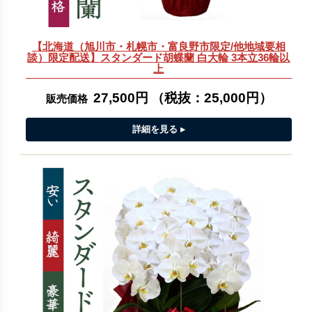
【北海道（旭川市・札幌市・富良野市限定/他地域要相
談）限定配送】スタンダード胡蝶蘭 白大輪 3本立36輪以
上
27,500円
（税抜：
25,000円
）
販売価格