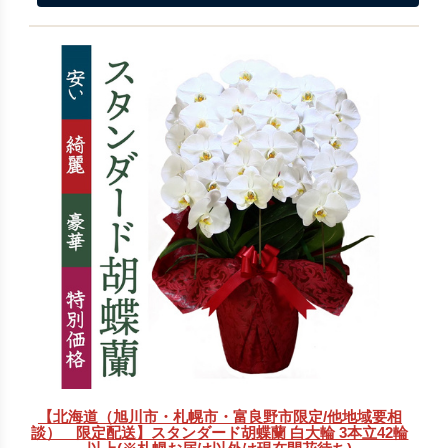
【北海道（旭川市・札幌市・富良野市限定/他地域要相
談） 限定配送】スタンダード胡蝶蘭 白大輪 3本立42輪