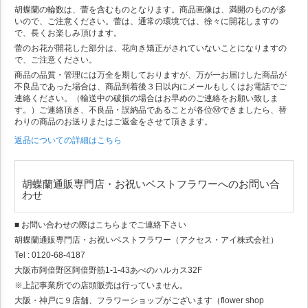
胡蝶蘭の輪数は、蕾を含むものとなります。商品画像は、満開のものが多
いので、ご注意ください。蕾は、通常の環境では、徐々に開花しますの
で、長くお楽しみ頂けます。
蕾のお花が開花した部分は、花向き矯正がされていないことになりますの
で、ご注意ください。
商品の品質・管理には万全を期しておりますが、万が一お届けした商品が
不良品であった場合は、商品到着後３日以内にメールもしくはお電話でご
連絡ください。（輸送中の破損の場合はお早めのご連絡をお願い致しま
す。）ご連絡頂き、不良品・誤納品であることが各位Ⓜできましたら、替
わりの商品のお送りまたはご返金をさせて頂きます。
返品についての詳細はこちら
胡蝶蘭通販専門店・お祝いベストフラワーへのお問い合
わせ
■ お問い合わせの際はこちらまでご連絡下さい
胡蝶蘭通販専門店・お祝いベストフラワー（アクセス・アイ株式会社）
Tel : 0120-68-4187
大阪市阿倍野区阿倍野筋1-1-43あべのハルカス32F
※上記事業所での店頭販売は行っていません。
大阪・神戸に９店舗、フラワーショップがございます（flower shop