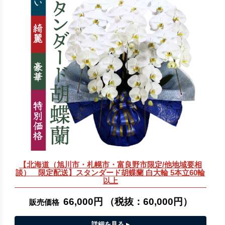
【北海道（旭川市・札幌市・富良野市限定/他地域要相
談） 限定配送】スタンダード胡蝶蘭 白大輪 5本立60輪
以上
66,000円
（税抜：
60,000円
）
販売価格