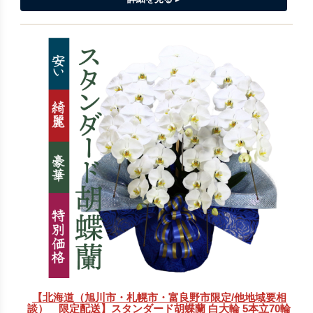
【北海道（旭川市・札幌市・富良野市限定/他地域要相
談） 限定配送】スタンダード胡蝶蘭 白大輪 5本立70輪