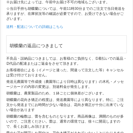
※お届け先によっては、午前中お届け不可の地域もございます。
☆当日手持ち胡蝶蘭については、午前11時30分までのご注文で当日発送を
承りますが、在庫状況等の確認が必要ですので、お受けできない場合がご
ざいます。
送料・配送についての詳細はこちら
胡蝶蘭の返品につきまして
不良品・誤納品につきましては、お客様のご負担なく、➀着払いでの返品・
➁代品の配達またはご返金をさせて頂きます。
お客様都合による（イメージと違った、間違って注文した等）キャンセル
は受け付けておりません。
発送元農園等で作成後（農園等により日時は異なります）の木札・メッセ
ージカードの内容の変更は、別途料金が発生します。
胡蝶蘭は、農業製品のため、１鉢ごとに個体差がございます。
胡蝶蘭の花向き矯正の程度は、発送農園等により異なります。特に、ご注
文から発送までにお時間が少ない場合は、花向き矯正が十分に出来ていな
い場合があります
胡蝶蘭の輪数は、蕾を含むものとなります。商品画像は、満開のものが多
いので、ご注意ください。蕾は、通常の環境では、徐々に開花しますの
で、長くお楽しみ頂けます。