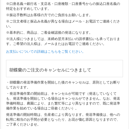
※口座名義⇒銀行名・支店名・口座種類・口座番号からの振込口座名義の
特定をおすすめしています。
※振込手数料はお客様の方でのご負担をお願いします。
※ご注文者様と振込み名義が異なる場合はメール・お電話でご連絡くださ
い。
※基本的に、商品は、ご着金確認後の発送になります。
※法人様につきましては、末締め翌月末払いの請求書払いも承っておりま
す。ご希望の法人様は、メールまたはお電話でご連絡ください。
お支払いについての詳細はこちらをご覧ください。
胡蝶蘭のご注文のキャンセルにつきまして
・胡蝶蘭の発送準備作業を開始した後のキャンセルは、原則としてお断り
しております。
・発送準備作業の開始前は、キャンセルが可能です（発送していなくて
も、発送準備を開始している場合はキャンセルができません。なお、発送
準備時期は、農園により、また繁忙等により異なりますので、既に発送準
備作業を始めている場合はご容赦ください）。
発送準備の開始時期は、生産者により異なります。発送準備後は、他への
転用に相当のお手間が必要となったり、お花が傷む原因となりますので、
ご了承くださいませ。