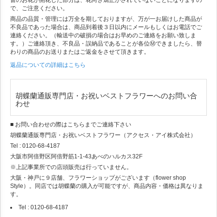
蕾のお花が開花した部分は、花向き矯正がされていないことになりますの
で、ご注意ください。
商品の品質・管理には万全を期しておりますが、万が一お届けした商品が
不良品であった場合は、商品到着後３日以内にメールもしくはお電話でご
連絡ください。（輸送中の破損の場合はお早めのご連絡をお願い致しま
す。）ご連絡頂き、不良品・誤納品であることが各位Ⓜできましたら、替
わりの商品のお送りまたはご返金をさせて頂きます。
返品についての詳細はこちら
胡蝶蘭通販専門店・お祝いベストフラワーへのお問い合
わせ
■ お問い合わせの際はこちらまでご連絡下さい
胡蝶蘭通販専門店・お祝いベストフラワー（アクセス・アイ株式会社）
Tel : 0120-68-4187
大阪市阿倍野区阿倍野筋1-1-43あべのハルカス32F
※上記事業所での店頭販売は行っていません。
大阪・神戸に９店舗、フラワーショップがございます（flower shop
Style）。同店では胡蝶蘭の購入が可能ですが、商品内容・価格は異なりま
す。
Tel : 0120-68-4187