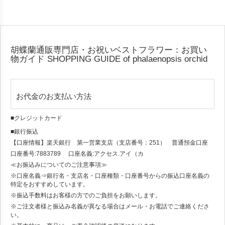
胡蝶蘭通販専門店・お祝いベストフラワー：お買い
物ガイド
SHOPPING GUIDE of phalaenopsis orchid
お代金のお支払い方法
■クレジットカード
■銀行振込
【口座情報】楽天銀行 第一営業支店（支店番号：251） 普通預金口座
口座番号:7883789 口座名義:アクセス.アイ（カ
≪お振込みについてのご注意事項≫
※口座名義⇒銀行名・支店名・口座種類・口座番号からの振込口座名義の
特定をおすすめしています。
※振込手数料はお客様の方でのご負担をお願いします。
※ご注文者様と振込み名義が異なる場合はメール・お電話でご連絡くださ
い。