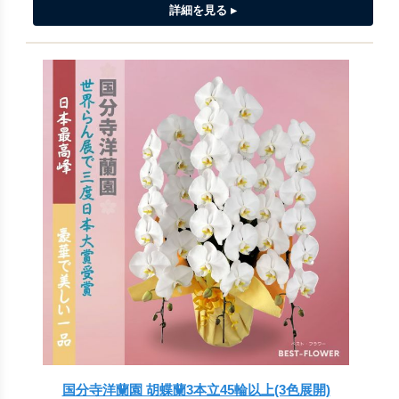
国分寺洋蘭園 胡蝶蘭3本立45輪以上(3色展開)