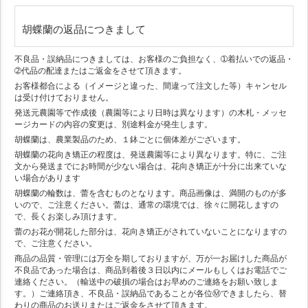
胡蝶蘭の返品につきまして
不良品・誤納品につきましては、お客様のご負担なく、➀着払いでの返品・
➁代品の配達またはご返金をさせて頂きます。
お客様都合による（イメージと違った、間違って注文した等）キャンセル
は受け付けておりません。
発送元農園等で作成後（農園等により日時は異なります）の木札・メッセ
ージカードの内容の変更は、別途料金が発生します。
胡蝶蘭は、農業製品のため、１鉢ごとに個体差がございます。
胡蝶蘭の花向き矯正の程度は、発送農園等により異なります。特に、ご注
文から発送までにお時間が少ない場合は、花向き矯正が十分に出来ていな
い場合があります
胡蝶蘭の輪数は、蕾を含むものとなります。商品画像は、満開のものが多
いので、ご注意ください。蕾は、通常の環境では、徐々に開花しますの
で、長くお楽しみ頂けます。
蕾のお花が開花した部分は、花向き矯正がされていないことになりますの
で、ご注意ください。
商品の品質・管理には万全を期しておりますが、万が一お届けした商品が
不良品であった場合は、商品到着後３日以内にメールもしくはお電話でご
連絡ください。（輸送中の破損の場合はお早めのご連絡をお願い致しま
す。）ご連絡頂き、不良品・誤納品であることが各位Ⓜできましたら、替
わりの商品のお送りまたはご返金をさせて頂きます。