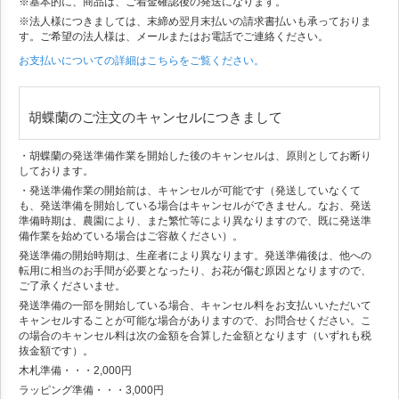
※基本的に、商品は、ご着金確認後の発送になります。
※法人様につきましては、末締め翌月末払いの請求書払いも承っておりま
す。ご希望の法人様は、メールまたはお電話でご連絡ください。
お支払いについての詳細はこちらをご覧ください。
胡蝶蘭のご注文のキャンセルにつきまして
・胡蝶蘭の発送準備作業を開始した後のキャンセルは、原則としてお断り
しております。
・発送準備作業の開始前は、キャンセルが可能です（発送していなくて
も、発送準備を開始している場合はキャンセルができません。なお、発送
準備時期は、農園により、また繁忙等により異なりますので、既に発送準
備作業を始めている場合はご容赦ください）。
発送準備の開始時期は、生産者により異なります。発送準備後は、他への
転用に相当のお手間が必要となったり、お花が傷む原因となりますので、
ご了承くださいませ。
発送準備の一部を開始している場合、キャンセル料をお支払いいただいて
キャンセルすることが可能な場合がありますので、お問合せください。こ
の場合のキャンセル料は次の金額を合算した金額となります（いずれも税
抜金額です）。
木札準備・・・2,000円
ラッピング準備・・・3,000円