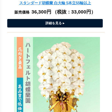
スタンダード胡蝶蘭 白大輪 5本立55輪以上
36,300円
（税抜：
33,000円
）
販売価格