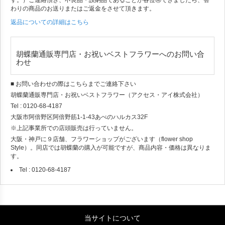
す。）ご連絡頂き、不良品・誤納品であることが各位Ⓜできましたら、替
わりの商品のお送りまたはご返金をさせて頂きます。
返品についての詳細はこちら
胡蝶蘭通販専門店・お祝いベストフラワーへのお問い合
わせ
■ お問い合わせの際はこちらまでご連絡下さい
胡蝶蘭通販専門店・お祝いベストフラワー（アクセス・アイ株式会社）
Tel : 0120-68-4187
大阪市阿倍野区阿倍野筋1-1-43あべのハルカス32F
※上記事業所での店頭販売は行っていません。
大阪・神戸に９店舗、フラワーショップがございます（flower shop
Style）。同店では胡蝶蘭の購入が可能ですが、商品内容・価格は異なりま
す。
Tel : 0120-68-4187
当サイトについて