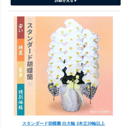
スタンダード胡蝶蘭 白大輪 3本立39輪以上