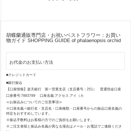
胡蝶蘭通販専門店・お祝いベストフラワー：お買い
物ガイド
SHOPPING GUIDE of phalaenopsis orchid
お代金のお支払い方法
■クレジットカード
■銀行振込
【口座情報】楽天銀行 第一営業支店（支店番号：251） 普通預金口座
口座番号:7883789 口座名義:アクセス.アイ（カ
≪お振込みについてのご注意事項≫
※口座名義⇒銀行名・支店名・口座種類・口座番号からの振込口座名義の
特定をおすすめしています。
※振込手数料はお客様の方でのご負担をお願いします。
※ご注文者様と振込み名義が異なる場合はメール・お電話でご連絡くださ