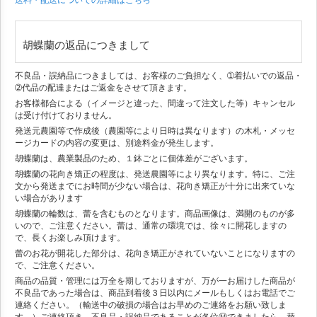
送料・配送についての詳細はこちら
胡蝶蘭の返品につきまして
不良品・誤納品につきましては、お客様のご負担なく、➀着払いでの返品・
➁代品の配達またはご返金をさせて頂きます。
お客様都合による（イメージと違った、間違って注文した等）キャンセル
は受け付けておりません。
発送元農園等で作成後（農園等により日時は異なります）の木札・メッセ
ージカードの内容の変更は、別途料金が発生します。
胡蝶蘭は、農業製品のため、１鉢ごとに個体差がございます。
胡蝶蘭の花向き矯正の程度は、発送農園等により異なります。特に、ご注
文から発送までにお時間が少ない場合は、花向き矯正が十分に出来ていな
い場合があります
胡蝶蘭の輪数は、蕾を含むものとなります。商品画像は、満開のものが多
いので、ご注意ください。蕾は、通常の環境では、徐々に開花しますの
で、長くお楽しみ頂けます。
蕾のお花が開花した部分は、花向き矯正がされていないことになりますの
で、ご注意ください。
商品の品質・管理には万全を期しておりますが、万が一お届けした商品が
不良品であった場合は、商品到着後３日以内にメールもしくはお電話でご
連絡ください。（輸送中の破損の場合はお早めのご連絡をお願い致しま