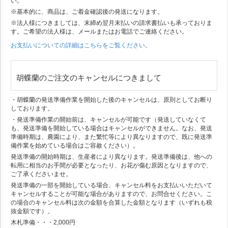
い。
※基本的に、商品は、ご着金確認後の発送になります。
※法人様につきましては、末締め翌月末払いの請求書払いも承っておりま
す。ご希望の法人様は、メールまたはお電話でご連絡ください。
お支払いについての詳細はこちらをご覧ください。
胡蝶蘭のご注文のキャンセルにつきまして
・胡蝶蘭の発送準備作業を開始した後のキャンセルは、原則としてお断り
しております。
・発送準備作業の開始前は、キャンセルが可能です（発送していなくて
も、発送準備を開始している場合はキャンセルができません。なお、発送
準備時期は、農園により、また繁忙等により異なりますので、既に発送準
備作業を始めている場合はご容赦ください）。
発送準備の開始時期は、生産者により異なります。発送準備後は、他への
転用に相当のお手間が必要となったり、お花が傷む原因となりますので、
ご了承くださいませ。
発送準備の一部を開始している場合、キャンセル料をお支払いいただいて
キャンセルすることが可能な場合がありますので、お問合せください。こ
の場合のキャンセル料は次の金額を合算した金額となります（いずれも税
抜金額です）。
木札準備・・・2,000円