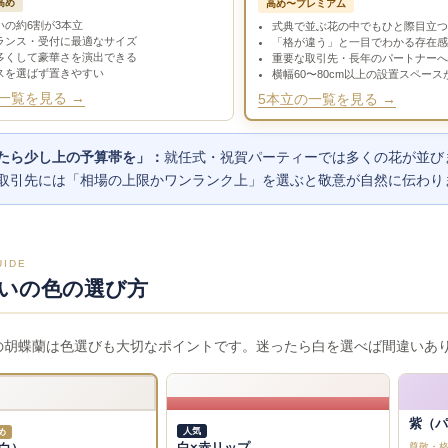
高め
高め〜プレミアム
いの約6割が3本立
式典で並ぶ花の中でもひと際目立つ
ランス・受付に最適なサイズ
「格が違う」と一目でわかる存在感
多くして豪華さを演出できる
重要な取引先・長年のパートナーへ
スを選ばず置きやすい
横幅60〜80cm以上の設置スペース
一覧を見る →
5本立の一覧を見る →
たら少し上の予算帯を」：
就任式・祝賀パーティーでは多くの花が並び
取引先には「相場の上限かワンランク上」を選ぶと敬意が自然に伝わり
UIDE
いの色の選び方
の胡蝶蘭は色選びも大切なポイントです。迷ったら白を選べば間違いあ
紫（パ
人気
め
白×赤リップ
尊敬・