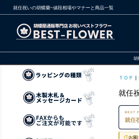
就任祝いの胡蝶蘭~値段相場やマナーと商品一覧
胡
ＴＯＰ
|
就任
BEST 
就任
お届