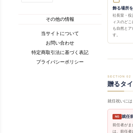
飾る場所
社長室・役
その他の情報
ィスのどこ
も自然とア
当サイトについて
す。
お問い合わせ
特定商取引法に基づく表記
プライバシーポリシー
SECTION 02
贈るタ
就任祝いには
就任
NG
前任者がま
は、前任者