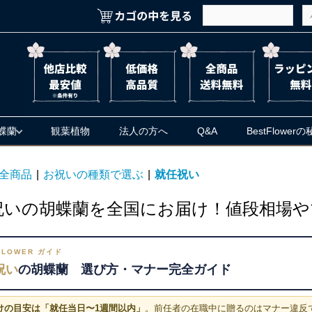
蝶蘭
観葉植物
法人の方へ
Q&A
BestFlower
全商品
|
お祝いの種類で選ぶ
|
就任祝い
祝いの胡蝶蘭を全国にお届け！値段相場や
FLOWER ガイド
祝い
の胡蝶蘭 選び方・マナー完全ガイド
けの目安は「就任当日〜1週間以内」
。前任者の在職中に贈るのはマナー違反