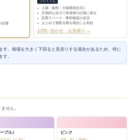
プレミアム
上場・叙勲・大規模就任式に
圧倒的な迫力で来場者の記憶に残る
設置スペース・事前確認が必須
まとめて複数台贈る場合にも有効
が必要
お問い合わせ・お見積り →
ます。相場を大きく下回ると見劣りする場合があるため、特に
ます。
りません。
ープル）
ピンク
格式を示したい時に
女性・親しい関係に