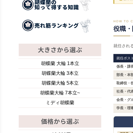
HOW TO 
役職・
就任され
就任ポス
胡蝶蘭 大輪 1本立
係長・課
胡蝶蘭大輪 3本立
部長・本
胡蝶蘭大輪 5本立
取締役・
社長・代
胡蝶蘭大輪 7本立~
会長・グ
ミディ胡蝶蘭
学長・理