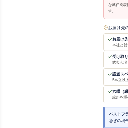
な就任発表
す。
お届け先
お届け
本社と就
受け取
式典会場
設置ス
5本立以
六曜（
縁起を重
ベストフラ
急ぎの場合