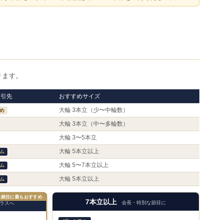
ります。
取引先
おすすめサイズ
大輪 3本立（少〜中輪数）
め
大輪 3本立（中〜多輪数）
大輪 3〜5本立
大輪 5本立以上
ム
大輪 5〜7本立以上
ム
大輪 5本立以上
ム
長就任に最もおすすめ
7本立以上
会長・特別な節目に
ラスへ