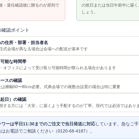
後・退任確認後に贈るのが原則で
の前日または当日午前中に届く
しょう。
の確認ポイント
先の住所・部署・担当者名
任式会場が異なる場合は会場への配送が基本です
り可能な時間帯
・オフィスによって受け取り可能時間が限られる場合があります
ペースの確認
上は横幅60〜80cm必要。式典会場での複数台設置の場合は特に重要
縁起日）の確認
視する方には「大安」に届くよう手配するのが丁寧。現代では必須ではあり
ワーは平日11:30までのご注文で当日発送に対応
しています。急なご手
はお電話でご相談ください（0120-68-4187）。