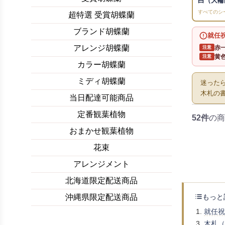
白（大輪
すべてのシ
超特選 受賞胡蝶蘭
ブランド胡蝶蘭
就任
アレンジ胡蝶蘭
赤
注意
黄
注意
カラー胡蝶蘭
ミディ胡蝶蘭
迷った
木札の
当日配達可能商品
定番観葉植物
52件
の商
おまかせ観葉植物
花束
アレンジメント
北海道限定配送商品
もっと
沖縄県限定配送商品
就任祝
木札（