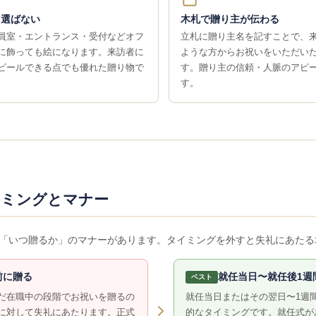
を選ばない
木札で贈り主が伝わる
員室・エントランス・受付などオフ
立札に贈り主名を記すことで、
に飾っても絵になります。来訪者に
ような方からお祝いをいただい
ピールできる点でも優れた贈り物で
す。贈り主の信頼・人脈のアピ
す。
イミングとマナー
「いつ贈るか」のマナーがあります。タイミングを外すと失礼にあたる
前に贈る
就任当日〜就任後1週
ベスト
だ在職中の段階でお祝いを贈るの
就任当日またはその翌日〜1週
に対して失礼にあたります。正式
的なタイミングです。就任式が