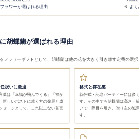
フラワーが選ばれる理由
よく
に胡蝶蘭が選ばれる理由
るフラワーギフトとして、胡蝶蘭は他の花を大きく引き離す定番の選択
就任祝いに最適
格式と存在感
言葉は「幸福が飛んでくる」「福が
就任式・記念パーティーには多
。新しいポストに就く方の発展と成
す。その中でも胡蝶蘭は高さ・
ッセージとして、これ以上ない花言
いで一際目を引き、贈り主の誠
す。