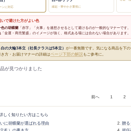
白）
縁起・華やかさ重視に
ーンに対応
祝いで避けた方がよい色
一色の胡蝶蘭
「赤字」「火事」を連想させるとして避けるのが一般的なマナーです。
色
「金運・商売繁盛」のイメージが強く、格式ある場には合わない場合があります。
ら
白の大輪3本立（社長クラスは5本立）
が一番無難です。気になる商品を下の
ページ下部の解説
書き方・お届けマナーの詳細は
もご参考に。
品が見つかりました
前へ
1
2
詳しく知りたい方はこちら
いに胡蝶蘭が選ばれる理由
贈る
立札）の書き方
就任