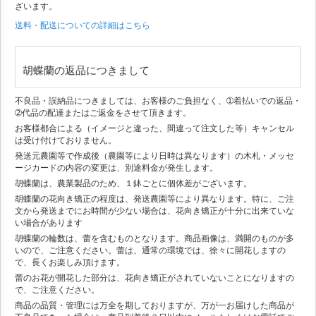
ざいます。
送料・配送についての詳細はこちら
胡蝶蘭の返品につきまして
不良品・誤納品につきましては、お客様のご負担なく、➀着払いでの返品・
➁代品の配達またはご返金をさせて頂きます。
お客様都合による（イメージと違った、間違って注文した等）キャンセル
は受け付けておりません。
発送元農園等で作成後（農園等により日時は異なります）の木札・メッセ
ージカードの内容の変更は、別途料金が発生します。
胡蝶蘭は、農業製品のため、１鉢ごとに個体差がございます。
胡蝶蘭の花向き矯正の程度は、発送農園等により異なります。特に、ご注
文から発送までにお時間が少ない場合は、花向き矯正が十分に出来ていな
い場合があります
胡蝶蘭の輪数は、蕾を含むものとなります。商品画像は、満開のものが多
いので、ご注意ください。蕾は、通常の環境では、徐々に開花しますの
で、長くお楽しみ頂けます。
蕾のお花が開花した部分は、花向き矯正がされていないことになりますの
で、ご注意ください。
商品の品質・管理には万全を期しておりますが、万が一お届けした商品が