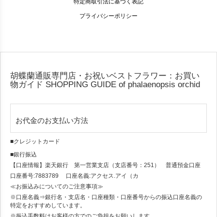
特定商取引法に基づく表記
プライバシーポリシー
胡蝶蘭通販専門店・お祝いベストフラワー：お買い
物ガイド
SHOPPING GUIDE of phalaenopsis orchid
お代金のお支払い方法
■クレジットカード
■銀行振込
【口座情報】楽天銀行 第一営業支店（支店番号：251） 普通預金口座
口座番号:7883789 口座名義:アクセス.アイ（カ
≪お振込みについてのご注意事項≫
※口座名義⇒銀行名・支店名・口座種類・口座番号からの振込口座名義の
特定をおすすめしています。
※振込手数料はお客様の方でのご負担をお願いします。