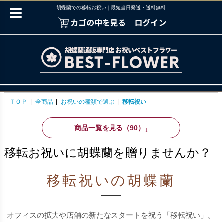
胡蝶蘭での移転お祝い｜最短当日発送・送料無料
ＴＯＰ
|
全商品
|
お祝いの種類で選ぶ
|
移転祝い
商品一覧を見る（90）
↓
移転お祝いに胡蝶蘭を贈りませんか？
移転祝いの胡蝶蘭
オフィスの拡大や店舗の新たなスタートを祝う「移転祝い」。