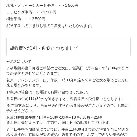
木札・メッセージカード準備・・・1,500円
ラッピング準備・・・2,500円
梱包準備・・・3,500円
配送業者への引き渡し後のご変更はいたしかねます。
胡蝶蘭の送料・配送につきまして
■ 発送について
☆胡蝶蘭の当日発送ご希望のご注文は、営業日（月～金）午前11時30分ま
での受付とさせていただきます。
花束・アレンジメントは、午前11時30分を過ぎてもご注文を承ることが出
来る場合があります。
お急ぎの場合は、お電話でお問い合わせください。
営業日の午前11時30分を過ぎますと、翌営業日の受付扱いとなります。
※ 在庫状況により、当日発送ができかねる場合がございますので、お問い
合わせください。
お届け時間帯
午前 / 14時～16時 /16時～18時 / 18時～21時
※お届け先によっては、午前中お届け不可の地域もございます。
☆当日手持ち胡蝶蘭については、午前11時30分までのご注文で当日発送を
承りますが、在庫状況等の確認が必要ですので、お受けできない場合がご