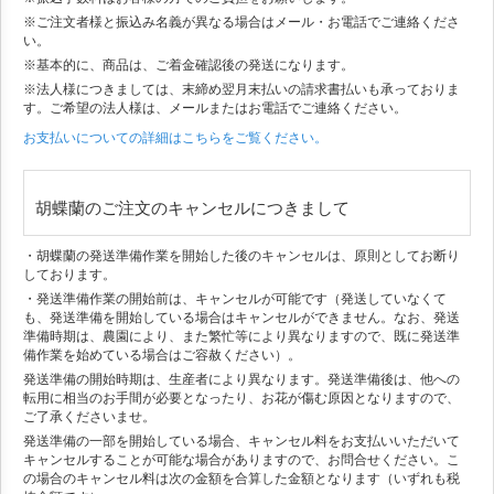
※ご注文者様と振込み名義が異なる場合はメール・お電話でご連絡くださ
い。
※基本的に、商品は、ご着金確認後の発送になります。
※法人様につきましては、末締め翌月末払いの請求書払いも承っておりま
す。ご希望の法人様は、メールまたはお電話でご連絡ください。
お支払いについての詳細はこちらをご覧ください。
胡蝶蘭のご注文のキャンセルにつきまして
・胡蝶蘭の発送準備作業を開始した後のキャンセルは、原則としてお断り
しております。
・発送準備作業の開始前は、キャンセルが可能です（発送していなくて
も、発送準備を開始している場合はキャンセルができません。なお、発送
準備時期は、農園により、また繁忙等により異なりますので、既に発送準
備作業を始めている場合はご容赦ください）。
発送準備の開始時期は、生産者により異なります。発送準備後は、他への
転用に相当のお手間が必要となったり、お花が傷む原因となりますので、
ご了承くださいませ。
発送準備の一部を開始している場合、キャンセル料をお支払いいただいて
キャンセルすることが可能な場合がありますので、お問合せください。こ
の場合のキャンセル料は次の金額を合算した金額となります（いずれも税