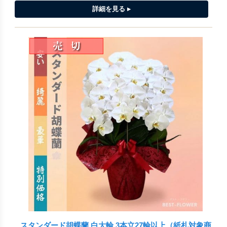
スタンダード胡蝶蘭 白大輪 3本立27輪以上（紙札対象商