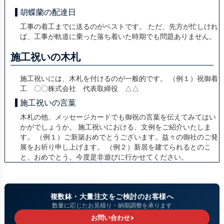
胡蝶蘭の配達日
工事の着工までに送るのがベストです。 ただ、先方が忙しけれ
ば、工事が軌道に乗った落ち着いた時期でも問題ありません。
施工祝いの木札
施工祝いには、木札を付けるのが一般的です。 （例１）祝御着
工 〇〇株式会社 代表取締役 △△
施工祝いの言葉
木札の他、メッセージカードでも御祝の言葉を伝えてみてはい
かがでしょうか。 施工祝いにおける、文例をご紹介いたしま
す。 （例１）ご新築おめでとうございます。益々の御社のご発
展をお祈り申し上げます。 （例２）新居を建てられるとのこ
と、おめでとう。今度是非遊びに行かせてください。
複数鉢・大量注文をご検討のお客様へ
数量に応じたお見積り・納期調整を承ります
お問い合わせ