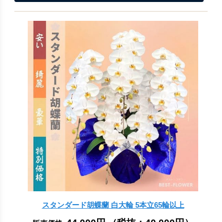
スタンダード胡蝶蘭 白大輪 5本立65輪以上