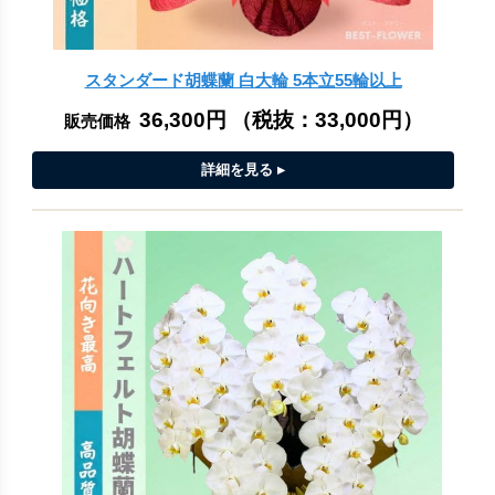
スタンダード胡蝶蘭 白大輪 5本立55輪以上
36,300円
（税抜：
33,000円
）
販売価格