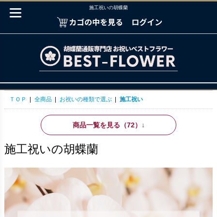
施工祝いの胡蝶蘭
ＴＯＰ
|
全商品
|
お祝いの種類で選ぶ
|
施工祝い
商品一覧を見る（72）
↓
施工祝いの胡蝶蘭