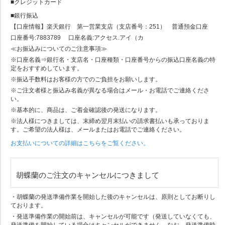
■クレジットカード
■銀行振込
【口座情報】楽天銀行 第一営業支店（支店番号：251） 普通預金口座
口座番号:7883789 口座名義:アクセス.アイ（カ
≪お振込みについてのご注意事項≫
※口座名義⇒銀行名・支店名・口座種類・口座番号からの振込口座名義の特
定をおすすめしています。
※振込手数料はお客様の方でのご負担をお願いします。
※ご注文者様と振込み名義が異なる場合はメール・お電話でご連絡くださ
い。
※基本的に、商品は、ご着金確認後の発送になります。
※法人様につきましては、末締め翌月末払いの請求書払いも承っておりま
す。ご希望の法人様は、メールまたはお電話でご連絡ください。
お支払いについての詳細はこちらをご覧ください。
胡蝶蘭のご注文のキャンセルにつきまして
・胡蝶蘭の発送準備作業を開始した後のキャンセルは、原則としてお断りし
ております。
・発送準備作業の開始前は、キャンセルが可能です（発送していなくても、