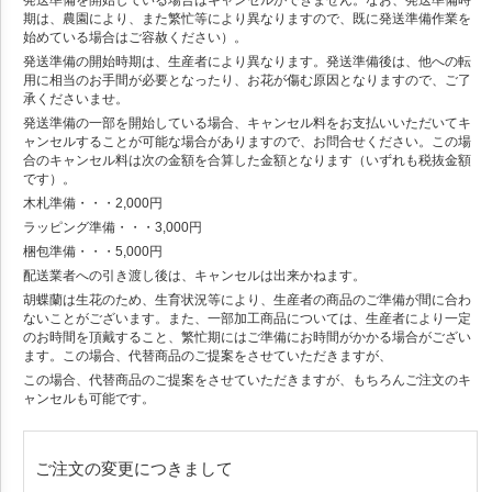
発送準備を開始している場合はキャンセルができません。なお、発送準備時
期は、農園により、また繁忙等により異なりますので、既に発送準備作業を
始めている場合はご容赦ください）。
発送準備の開始時期は、生産者により異なります。発送準備後は、他への転
用に相当のお手間が必要となったり、お花が傷む原因となりますので、ご了
承くださいませ。
発送準備の一部を開始している場合、キャンセル料をお支払いいただいてキ
ャンセルすることが可能な場合がありますので、お問合せください。この場
合のキャンセル料は次の金額を合算した金額となります（いずれも税抜金額
です）。
木札準備・・・2,000円
ラッピング準備・・・3,000円
梱包準備・・・5,000円
配送業者への引き渡し後は、キャンセルは出来かねます。
胡蝶蘭は生花のため、生育状況等により、生産者の商品のご準備が間に合わ
ないことがございます。また、一部加工商品については、生産者により一定
のお時間を頂戴すること、繁忙期にはご準備にお時間がかかる場合がござい
ます。この場合、代替商品のご提案をさせていただきますが、
この場合、代替商品のご提案をさせていただきますが、もちろんご注文のキ
ャンセルも可能です。
ご注文の変更につきまして