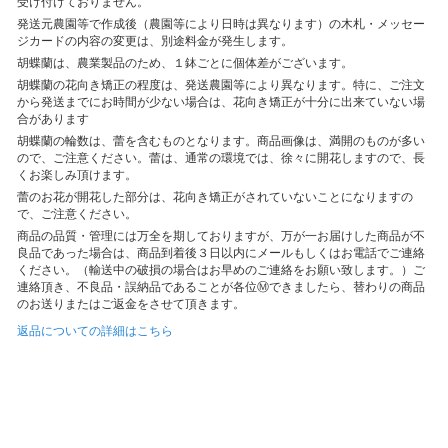
受け付けておりません。
発送元農園等で作成後（農園等により日時は異なります）の木札・メッセー
ジカードの内容の変更は、別途料金が発生します。
胡蝶蘭は、農業製品のため、１鉢ごとに個体差がございます。
胡蝶蘭の花向き矯正の程度は、発送農園等により異なります。特に、ご注文
から発送までにお時間が少ない場合は、花向き矯正が十分に出来ていない場
合があります
胡蝶蘭の輪数は、蕾を含むものとなります。商品画像は、満開のものが多い
ので、ご注意ください。蕾は、通常の環境では、徐々に開花しますので、長
くお楽しみ頂けます。
蕾のお花が開花した部分は、花向き矯正がされていないことになりますの
で、ご注意ください。
商品の品質・管理には万全を期しておりますが、万が一お届けした商品が不
良品であった場合は、商品到着後３日以内にメールもしくはお電話でご連絡
ください。（輸送中の破損の場合はお早めのご連絡をお願い致します。）ご
連絡頂き、不良品・誤納品であることが各位Ⓜできましたら、替わりの商品
のお送りまたはご返金をさせて頂きます。
返品についての詳細はこちら