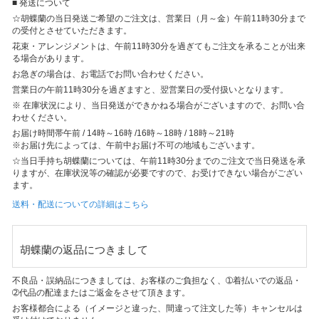
■ 発送について
☆胡蝶蘭の当日発送ご希望のご注文は、営業日（月～金）午前11時30分まで
の受付とさせていただきます。
花束・アレンジメントは、午前11時30分を過ぎてもご注文を承ることが出来
る場合があります。
お急ぎの場合は、お電話でお問い合わせください。
営業日の午前11時30分を過ぎますと、翌営業日の受付扱いとなります。
※ 在庫状況により、当日発送ができかねる場合がございますので、お問い合
わせください。
お届け時間帯
午前 / 14時～16時 /16時～18時 / 18時～21時
※お届け先によっては、午前中お届け不可の地域もございます。
☆当日手持ち胡蝶蘭については、午前11時30分までのご注文で当日発送を承
りますが、在庫状況等の確認が必要ですので、お受けできない場合がござい
ます。
送料・配送についての詳細はこちら
胡蝶蘭の返品につきまして
不良品・誤納品につきましては、お客様のご負担なく、➀着払いでの返品・
➁代品の配達またはご返金をさせて頂きます。
お客様都合による（イメージと違った、間違って注文した等）キャンセルは