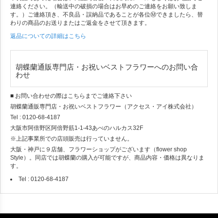
連絡ください。（輸送中の破損の場合はお早めのご連絡をお願い致しま
す。）ご連絡頂き、不良品・誤納品であることが各位Ⓜできましたら、替
わりの商品のお送りまたはご返金をさせて頂きます。
返品についての詳細はこちら
胡蝶蘭通販専門店・お祝いベストフラワーへのお問い合
わせ
■ お問い合わせの際はこちらまでご連絡下さい
胡蝶蘭通販専門店・お祝いベストフラワー（アクセス・アイ株式会社）
Tel : 0120-68-4187
大阪市阿倍野区阿倍野筋1-1-43あべのハルカス32F
※上記事業所での店頭販売は行っていません。
大阪・神戸に９店舗、フラワーショップがございます（flower shop
Style）。同店では胡蝶蘭の購入が可能ですが、商品内容・価格は異なりま
す。
Tel : 0120-68-4187