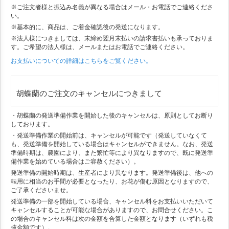
※ご注文者様と振込み名義が異なる場合はメール・お電話でご連絡くださ
い。
※基本的に、商品は、ご着金確認後の発送になります。
※法人様につきましては、末締め翌月末払いの請求書払いも承っておりま
す。ご希望の法人様は、メールまたはお電話でご連絡ください。
お支払いについての詳細はこちらをご覧ください。
胡蝶蘭のご注文のキャンセルにつきまして
・胡蝶蘭の発送準備作業を開始した後のキャンセルは、原則としてお断り
しております。
・発送準備作業の開始前は、キャンセルが可能です（発送していなくて
も、発送準備を開始している場合はキャンセルができません。なお、発送
準備時期は、農園により、また繁忙等により異なりますので、既に発送準
備作業を始めている場合はご容赦ください）。
発送準備の開始時期は、生産者により異なります。発送準備後は、他への
転用に相当のお手間が必要となったり、お花が傷む原因となりますので、
ご了承くださいませ。
発送準備の一部を開始している場合、キャンセル料をお支払いいただいて
キャンセルすることが可能な場合がありますので、お問合せください。こ
の場合のキャンセル料は次の金額を合算した金額となります（いずれも税
抜金額です）。