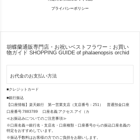
プライバシーポリシー
胡蝶蘭通販専門店・お祝いベストフラワー：お買い
物ガイド
SHOPPING GUIDE of phalaenopsis orchid
お代金のお支払い方法
■クレジットカード
■銀行振込
【口座情報】楽天銀行 第一営業支店（支店番号：251） 普通預金口座
口座番号:7883789 口座名義:アクセス.アイ（カ
≪お振込みについてのご注意事項≫
※口座名義⇒銀行名・支店名・口座種類・口座番号からの振込口座名義の
特定をおすすめしています。
※振込手数料はお客様の方でのご負担をお願いします。