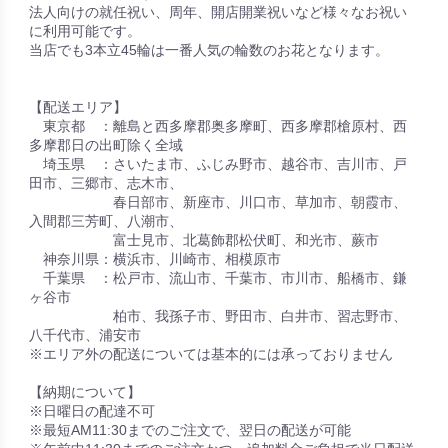
法人向けの就任祝い、周年、開店開業祝いなど様々なお祝い
に利用可能です。
当店でも3本立45輪は一番人気の輪数のお花となります。
【配送エリア】
東京都 ：離島と西多摩郡奥多摩町、西多摩郡槍原村、西
多摩郡日の出町除く全域
埼玉県 ：さいたま市、ふじみ野市、越谷市、吉川市、戸
田市、三郷市、志木市、
春日部市、新座市、川口市、草加市、朝霞市、
入間郡三芳町、八潮市、
富士見市、北葛飾郡松伏町、和光市、蕨市
神奈川県：横浜市、川崎市、相模原市
千葉県 ：松戸市、流山市、千葉市、市川市、船橋市、鎌
ヶ谷市
柏市、我孫子市、野田市、白井市、習志野市、
八千代市、浦安市
※エリア外の配送については基本的には承っておりません
【納期について】
※日曜日の配達不可
※最短AM11:30までのご注文で、翌日の配送が可能