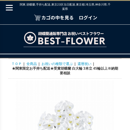
関東,胡蝶蘭,手持ち配送,東京23区当日配達,東京都,埼玉県,神奈川県,千
葉県
ＴＯＰ
|
全商品
|
お祝いの種類で選ぶ
|
還暦祝い
|
★関東限定お手持ち配送★受賞胡蝶蘭 白大輪 3本立 45輪以上※納期
要相談