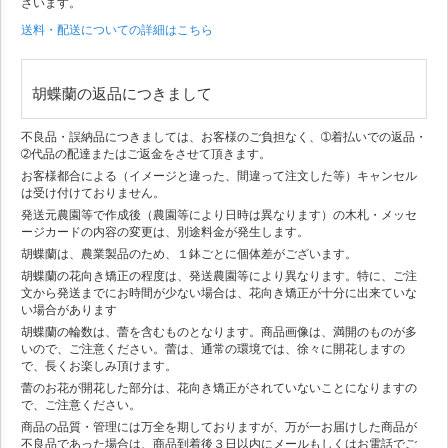
ざいます。
送料・配送についての詳細はこちら
胡蝶蘭の返品につきまして
不良品・誤納品につきましては、お客様のご負担なく、➀着払いでの返品・
➁代品の配達またはご返金をさせて頂きます。
お客様都合による（イメージと違った、間違って注文した等）キャンセル
は受け付けておりません。
発送元農園等で作成後（農園等により日時は異なります）の木札・メッセ
ージカードの内容の変更は、別途料金が発生します。
胡蝶蘭は、農業製品のため、１鉢ごとに個体差がございます。
胡蝶蘭の花向き矯正の程度は、発送農園等により異なります。特に、ご注
文から発送までにお時間が少ない場合は、花向き矯正が十分に出来ていな
い場合があります
胡蝶蘭の輪数は、蕾を含むものとなります。商品画像は、満開のものが多
いので、ご注意ください。蕾は、通常の環境では、徐々に開花しますの
で、長くお楽しみ頂けます。
蕾のお花が開花した部分は、花向き矯正がされていないことになりますの
で、ご注意ください。
商品の品質・管理には万全を期しておりますが、万が一お届けした商品が
不良品であった場合は、商品到着後３日以内にメールもしくはお電話でご