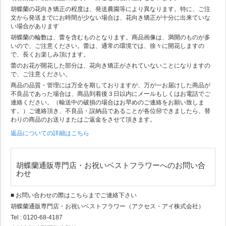
胡蝶蘭の花向き矯正の程度は、発送農園等により異なります。特に、ご注
文から発送までにお時間が少ない場合は、花向き矯正が十分に出来ていな
い場合があります
胡蝶蘭の輪数は、蕾を含むものとなります。商品画像は、満開のものが多
いので、ご注意ください。蕾は、通常の環境では、徐々に開花しますの
で、長くお楽しみ頂けます。
蕾のお花が開花した部分は、花向き矯正がされていないことになりますの
で、ご注意ください。
商品の品質・管理には万全を期しておりますが、万が一お届けした商品が
不良品であった場合は、商品到着後３日以内にメールもしくはお電話でご
連絡ください。（輸送中の破損の場合はお早めのご連絡をお願い致しま
す。）ご連絡頂き、不良品・誤納品であることが各位Ⓜできましたら、替
わりの商品のお送りまたはご返金をさせて頂きます。
返品についての詳細はこちら
胡蝶蘭通販専門店・お祝いベストフラワーへのお問い合
わせ
■ お問い合わせの際はこちらまでご連絡下さい
胡蝶蘭通販専門店・お祝いベストフラワー（アクセス・アイ株式会社）
Tel : 0120-68-4187