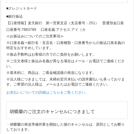
■クレジットカード
■銀行振込
【口座情報】楽天銀行 第一営業支店（支店番号：251） 普通預金口座
口座番号:7883789 口座名義:アクセス.アイ（カ
≪お振込みについてのご注意事項≫
※口座名義⇒銀行名・支店名・口座種類・口座番号からの振込口座名義の
特定をおすすめしています。
※振込手数料はお客様の方でのご負担をお願いします。
※ご注文者様と振込み名義が異なる場合はメール・お電話でご連絡くださ
い。
※基本的に、商品は、ご着金確認後の発送になります。
※法人様につきましては、末締め翌月末払いの請求書払いも承っておりま
す。ご希望の法人様は、メールまたはお電話でご連絡ください。
お支払いについての詳細はこちらをご覧ください。
胡蝶蘭のご注文のキャンセルにつきまして
・胡蝶蘭の発送準備作業を開始した後のキャンセルは、原則としてお断り
しております。