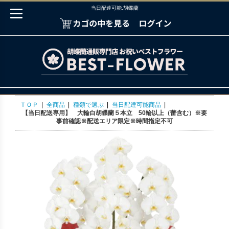
当日配達可能,胡蝶蘭
ＴＯＰ
|
全商品
|
種類で選ぶ
|
当日配達可能商品
|
【当日配送専用】 大輪白胡蝶蘭５本立 50輪以上（蕾含む）※要
事前確認※配送エリア限定※時間指定不可