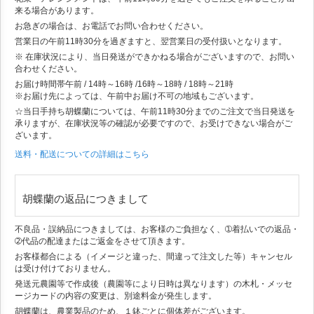
来る場合があります。
お急ぎの場合は、お電話でお問い合わせください。
営業日の午前11時30分を過ぎますと、翌営業日の受付扱いとなります。
※ 在庫状況により、当日発送ができかねる場合がございますので、お問い
合わせください。
お届け時間帯
午前 / 14時～16時 /16時～18時 / 18時～21時
※お届け先によっては、午前中お届け不可の地域もございます。
☆当日手持ち胡蝶蘭については、午前11時30分までのご注文で当日発送を
承りますが、在庫状況等の確認が必要ですので、お受けできない場合がご
ざいます。
送料・配送についての詳細はこちら
胡蝶蘭の返品につきまして
不良品・誤納品につきましては、お客様のご負担なく、➀着払いでの返品・
➁代品の配達またはご返金をさせて頂きます。
お客様都合による（イメージと違った、間違って注文した等）キャンセル
は受け付けておりません。
発送元農園等で作成後（農園等により日時は異なります）の木札・メッセ
ージカードの内容の変更は、別途料金が発生します。
胡蝶蘭は、農業製品のため、１鉢ごとに個体差がございます。