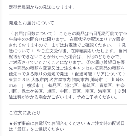
定型元農園からの発送になります。
発送とお届けについて
〈 お届け日数について 〉 こちらの商品は当日配送可能です※
午前中のお問合せに限ります。 在庫状況や配送エリアが限定
されておりますので、まずはお電話でご確認ください。 〈 発
送について 〉 ※ご注文受付後、在庫確認をいたします。 当日
配送ができないことが分かった場合は、下記のどちらかで、
ご対応させていただくことになります。 ①お届け希望日を優
先⇒商品の種類を変更又はご注文キャンセル ②商品の種類を
優先⇒できる限りの最短で発送 〈 配達可能エリアについて 〉
東京２３区 大阪市内 名古屋市内 福岡市内 川崎市［ 川崎区
のみ ］ 横浜市［ 鶴見区、港北区、都筑区、青葉区、神奈
川区、保土ケ谷区、旭区、中区、西区、南区、港南区 ] ※別
途送料がかかる場合がございます、予めご了承ください。
ご注文にあたり
★必ず事前にお電話でお問合せください ★ご注文時の配送日
は「最短」をご選択ください