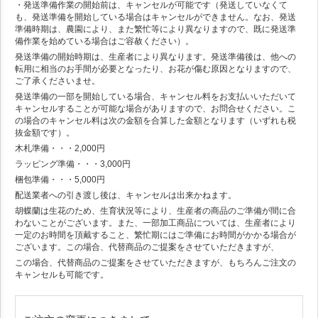
・発送準備作業の開始前は、キャンセルが可能です（発送していなくて
も、発送準備を開始している場合はキャンセルができません。なお、発送
準備時期は、農園により、また繁忙等により異なりますので、既に発送準
備作業を始めている場合はご容赦ください）。
発送準備の開始時期は、生産者により異なります。発送準備後は、他への
転用に相当のお手間が必要となったり、お花が傷む原因となりますので、
ご了承くださいませ。
発送準備の一部を開始している場合、キャンセル料をお支払いいただいて
キャンセルすることが可能な場合がありますので、お問合せください。こ
の場合のキャンセル料は次の金額を合算した金額となります（いずれも税
抜金額です）。
木札準備・・・2,000円
ラッピング準備・・・3,000円
梱包準備・・・5,000円
配送業者への引き渡し後は、キャンセルは出来かねます。
胡蝶蘭は生花のため、生育状況等により、生産者の商品のご準備が間に合
わないことがございます。また、一部加工商品については、生産者により
一定のお時間を頂戴すること、繁忙期にはご準備にお時間がかかる場合が
ございます。この場合、代替商品のご提案をさせていただきますが、
この場合、代替商品のご提案をさせていただきますが、もちろんご注文の
キャンセルも可能です。