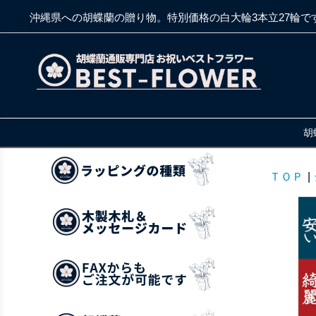
沖縄県への胡蝶蘭の贈り物。特別価格の白大輪3本立27輪で
胡
ＴＯＰ
|