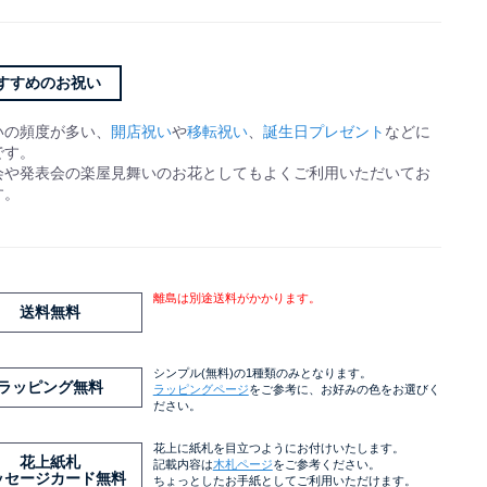
すすめのお祝い
いの頻度が多い、
開店祝い
や
移転祝い
、
誕生日プレゼント
などに
です。
会や発表会の楽屋見舞いのお花としてもよくご利用いただいてお
す。
離島は別途送料がかかります。
送料無料
シンプル(無料)の1種類のみとなります。
ラッピング無料
ラッピングページ
をご参考に、お好みの色をお選びく
ださい。
花上に紙札を目立つようにお付けいたします。
花上紙札
記載内容は
木札ページ
をご参考ください。
ッセージカード無料
ちょっとしたお手紙としてご利用いただけます。