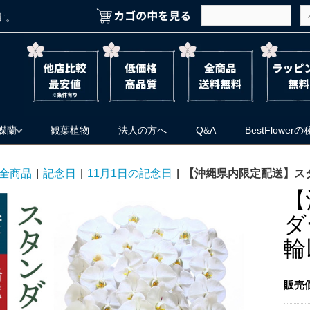
す。
蝶蘭
観葉植物
法人の方へ
Q&A
BestFlower
全商品
|
記念日
|
11月1日の記念日
|
【沖縄県内限定配送】スタ
【
ダ
輪
販売