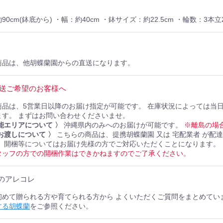
90cm(鉢底から) ・幅：約40cm ・鉢サイズ：約22.5cm ・輪数：3
商品は、他胡蝶蘭園からの直送になります。
発送ご希望のお客様へ
商品は、5営業日以降のお届け指定が可能です。 在庫状況によっては当
ます。 まずはお問い合わせくださいませ。
能エリアについて 〉
沖縄県内のみへのお届けが可能です。
※離島の場
お渡しについて 〉
こちらの商品は、提携胡蝶蘭園 又は 宅配業者 が配
。 開梱等についてはお届け先様の方でご対応いただくことになります。
タッフの方での開梱作業はできかねますのでご了承ください。
蘭のアレコレ
初めて贈られる方や育てられる方から よくいただくご質問をまとめてい
する胡蝶蘭
をご参照ください。