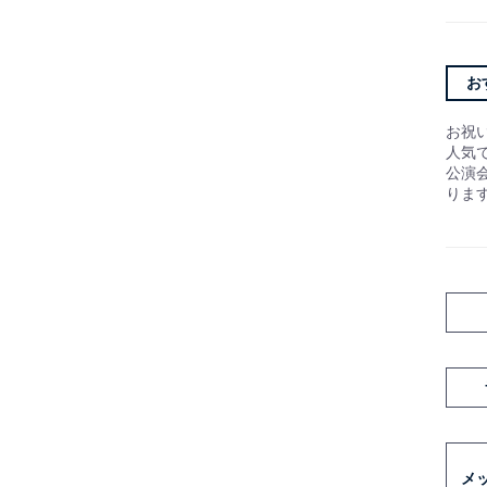
お
お祝
人気
公演
りま
メ