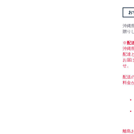
お
沖縄
贈り
※
配
沖縄
配達
お届
せ。
配送
料金
離島