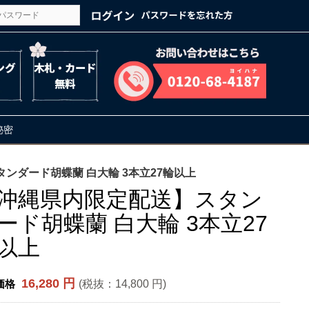
の秘密
ンダード胡蝶蘭 白大輪 3本立27輪以上
沖縄県内限定配送】スタン
ード胡蝶蘭 白大輪 3本立27
以上
16,280 円
(税抜：
14,800 円
)
価格