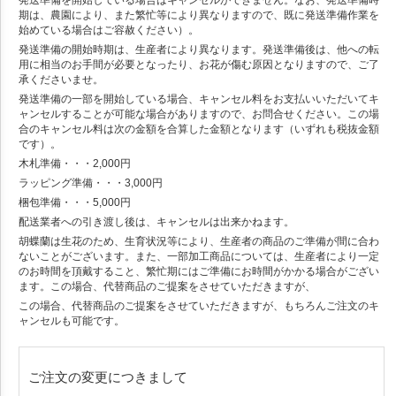
発送準備を開始している場合はキャンセルができません。なお、発送準備時
期は、農園により、また繁忙等により異なりますので、既に発送準備作業を
始めている場合はご容赦ください）。
発送準備の開始時期は、生産者により異なります。発送準備後は、他への転
用に相当のお手間が必要となったり、お花が傷む原因となりますので、ご了
承くださいませ。
発送準備の一部を開始している場合、キャンセル料をお支払いいただいてキ
ャンセルすることが可能な場合がありますので、お問合せください。この場
合のキャンセル料は次の金額を合算した金額となります（いずれも税抜金額
です）。
木札準備・・・2,000円
ラッピング準備・・・3,000円
梱包準備・・・5,000円
配送業者への引き渡し後は、キャンセルは出来かねます。
胡蝶蘭は生花のため、生育状況等により、生産者の商品のご準備が間に合わ
ないことがございます。また、一部加工商品については、生産者により一定
のお時間を頂戴すること、繁忙期にはご準備にお時間がかかる場合がござい
ます。この場合、代替商品のご提案をさせていただきますが、
この場合、代替商品のご提案をさせていただきますが、もちろんご注文のキ
ャンセルも可能です。
ご注文の変更につきまして