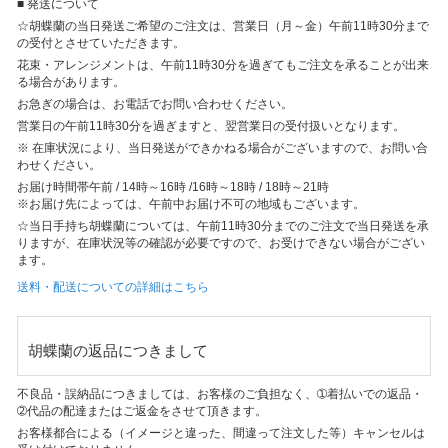
■ 発送について
☆胡蝶蘭の当日発送ご希望のご注文は、営業日（月～金）午前11時30分まで
の受付とさせていただきます。
花束・アレンジメントは、午前11時30分を過ぎてもご注文を承ることが出来
る場合があります。
お急ぎの場合は、お電話でお問い合わせください。
営業日の午前11時30分を過ぎますと、翌営業日の受付扱いとなります。
※ 在庫状況により、当日発送ができかねる場合がございますので、お問い合
わせください。
お届け時間帯
午前 / 14時～16時 /16時～18時 / 18時～21時
※お届け先によっては、午前中お届け不可の地域もございます。
☆当日手持ち胡蝶蘭については、午前11時30分までのご注文で当日発送を承
りますが、在庫状況等の確認が必要ですので、お受けできない場合がござい
ます。
送料・配送についての詳細はこちら
胡蝶蘭の返品につきまして
不良品・誤納品につきましては、お客様のご負担なく、➀着払いでの返品・
➁代品の配達またはご返金をさせて頂きます。
お客様都合による（イメージと違った、間違って注文した等）キャンセルは