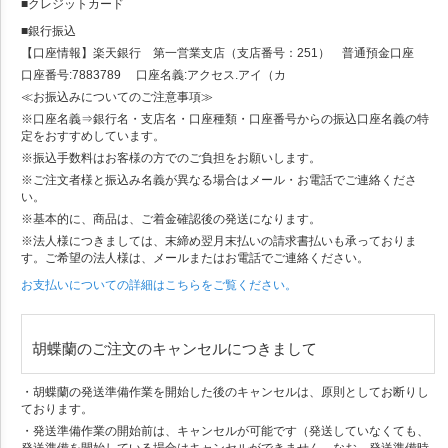
■クレジットカード
■銀行振込
【口座情報】楽天銀行 第一営業支店（支店番号：251） 普通預金口座
口座番号:7883789 口座名義:アクセス.アイ（カ
≪お振込みについてのご注意事項≫
※口座名義⇒銀行名・支店名・口座種類・口座番号からの振込口座名義の特
定をおすすめしています。
※振込手数料はお客様の方でのご負担をお願いします。
※ご注文者様と振込み名義が異なる場合はメール・お電話でご連絡くださ
い。
※基本的に、商品は、ご着金確認後の発送になります。
※法人様につきましては、末締め翌月末払いの請求書払いも承っておりま
す。ご希望の法人様は、メールまたはお電話でご連絡ください。
お支払いについての詳細はこちらをご覧ください。
胡蝶蘭のご注文のキャンセルにつきまして
・胡蝶蘭の発送準備作業を開始した後のキャンセルは、原則としてお断りし
ております。
・発送準備作業の開始前は、キャンセルが可能です（発送していなくても、