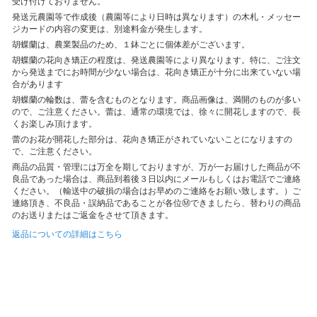
受け付けておりません。
発送元農園等で作成後（農園等により日時は異なります）の木札・メッセー
ジカードの内容の変更は、別途料金が発生します。
胡蝶蘭は、農業製品のため、１鉢ごとに個体差がございます。
胡蝶蘭の花向き矯正の程度は、発送農園等により異なります。特に、ご注文
から発送までにお時間が少ない場合は、花向き矯正が十分に出来ていない場
合があります
胡蝶蘭の輪数は、蕾を含むものとなります。商品画像は、満開のものが多い
ので、ご注意ください。蕾は、通常の環境では、徐々に開花しますので、長
くお楽しみ頂けます。
蕾のお花が開花した部分は、花向き矯正がされていないことになりますの
で、ご注意ください。
商品の品質・管理には万全を期しておりますが、万が一お届けした商品が不
良品であった場合は、商品到着後３日以内にメールもしくはお電話でご連絡
ください。（輸送中の破損の場合はお早めのご連絡をお願い致します。）ご
連絡頂き、不良品・誤納品であることが各位Ⓜできましたら、替わりの商品
のお送りまたはご返金をさせて頂きます。
返品についての詳細はこちら