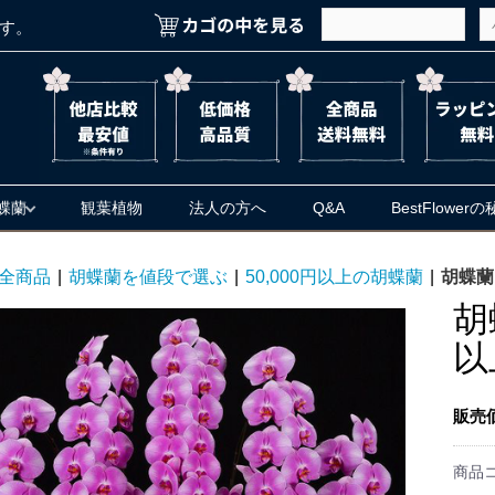
す。
蝶蘭
観葉植物
法人の方へ
Q&A
BestFlower
全商品
|
胡蝶蘭を値段で選ぶ
|
50,000円以上の胡蝶蘭
|
胡蝶蘭
胡
以
販売
商品