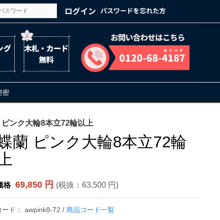
の秘密
 ピンク大輪8本立72輪以上
蝶蘭 ピンク大輪8本立72輪
上
69,850 円
(税抜：
63,500 円
)
価格
コード：
awpink8-72
/
商品コード一覧