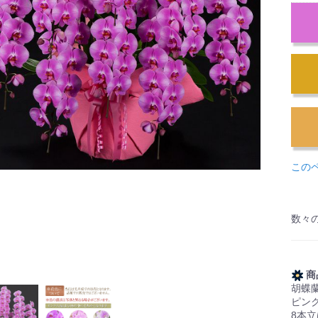
この
数々
商
胡蝶蘭
ピン
8本