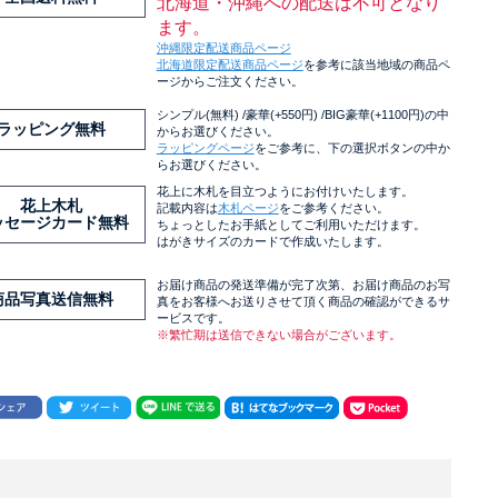
北海道・沖縄への配送は不可となり
ます。
沖縄限定配送商品ページ
北海道限定配送商品ページ
を参考に該当地域の商品ペ
ージからご注文ください。
シンプル(無料) /豪華(+550円) /BIG豪華(+1100円)の中
ラッピング無料
からお選びください。
ラッピングページ
をご参考に、下の選択ボタンの中か
らお選びください。
花上に木札を目立つようにお付けいたします。
花上木札
記載内容は
木札ページ
をご参考ください。
ッセージカード無料
ちょっとしたお手紙としてご利用いただけます。
はがきサイズのカードで作成いたします。
お届け商品の発送準備が完了次第、お届け商品のお写
商品写真送信無料
真をお客様へお送りさせて頂く商品の確認ができるサ
ービスです。
※繁忙期は送信できない場合がございます。