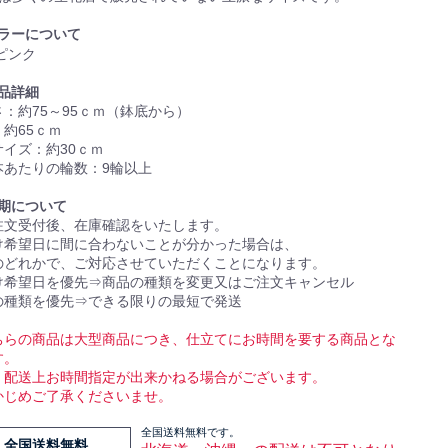
ラーについて
ピンク
品詳細
：約75～95ｃｍ（鉢底から）
約65ｃｍ
サイズ：約30ｃｍ
本あたりの輪数：9輪以上
期について
注文受付後、在庫確認をいたします。
け希望日に間に合わないことが分かった場合は、
のどれかで、ご対応させていただくことになります。
け希望日を優先⇒商品の種類を変更又はご注文キャンセル
の種類を優先⇒できる限りの最短で発送
ちらの商品は大型商品につき、仕立てにお時間を要する商品とな
す。
、配送上お時間指定が出来かねる場合がございます。
かじめご了承くださいませ。
全国送料無料です。
全国送料無料