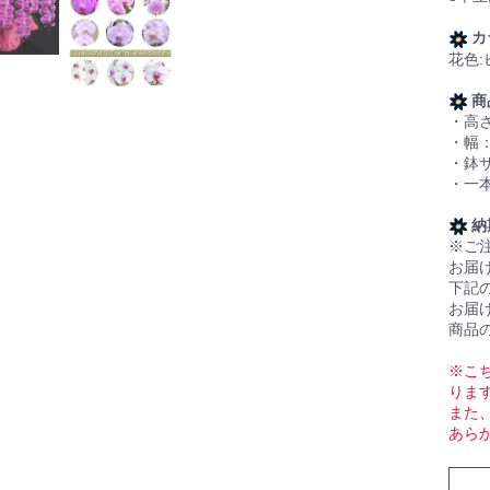
カ
花色:
商
・高さ
・幅：
・鉢
・一
納
※ご
お届
下記
お届
商品
※こ
りま
また
あら