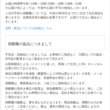
お届け時間帯
午前 / 14時～16時 /16時～18時 / 18時～21時
※お届け先によっては、午前中お届け不可の地域もございます。
☆当日手持ち胡蝶蘭については、午前11時30分までのご注文で当日発送を
承りますが、在庫状況等の確認が必要ですので、お受けできない場合がご
ざいます。
送料・配送についての詳細はこちら
胡蝶蘭の返品につきまして
不良品・誤納品につきましては、お客様のご負担なく、➀着払いでの返品・
➁代品の配達またはご返金をさせて頂きます。
お客様都合による（イメージと違った、間違って注文した等）キャンセル
は受け付けておりません。
発送元農園等で作成後（農園等により日時は異なります）の木札・メッセ
ージカードの内容の変更は、別途料金が発生します。
胡蝶蘭は、農業製品のため、１鉢ごとに個体差がございます。
胡蝶蘭の花向き矯正の程度は、発送農園等により異なります。特に、ご注
文から発送までにお時間が少ない場合は、花向き矯正が十分に出来ていな
い場合があります
胡蝶蘭の輪数は、蕾を含むものとなります。商品画像は、満開のものが多
いので、ご注意ください。蕾は、通常の環境では、徐々に開花しますの