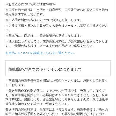
≪お振込みについてのご注意事項≫
※口座名義⇒銀行名・支店名・口座種類・口座番号からの振込口座名義の
特定をおすすめしています。
※振込手数料はお客様の方でのご負担をお願いします。
※ご注文者様と振込み名義が異なる場合はメール・お電話でご連絡くださ
い。
※基本的に、商品は、ご着金確認後の発送になります。
※法人様につきましては、末締め翌月末払いの請求書払いも承っておりま
す。ご希望の法人様は、メールまたはお電話でご連絡ください。
お支払いについての詳細はこちらをご覧ください。
胡蝶蘭のご注文のキャンセルにつきまして
・胡蝶蘭の発送準備作業を開始した後のキャンセルは、原則としてお断り
しております。
・発送準備作業の開始前は、キャンセルが可能です（発送していなくて
も、発送準備を開始している場合はキャンセルができません。なお、発送
準備時期は、農園により、また繁忙等により異なりますので、既に発送準
備作業を始めている場合はご容赦ください）。
発送準備の開始時期は、生産者により異なります。発送準備後は、他への
転用に相当のお手間が必要となったり、お花が傷む原因となりますので、