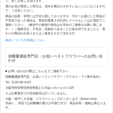
で、長くお楽しみ頂けます。
蕾のお花が開花した部分は、花向き矯正がされていないことになりますの
で、ご注意ください。
商品の品質・管理には万全を期しておりますが、万が一お届けした商品が
不良品であった場合は、商品到着後３日以内にメールもしくはお電話でご
連絡ください。（輸送中の破損の場合はお早めのご連絡をお願い致しま
す。）ご連絡頂き、不良品・誤納品であることが各位Ⓜできましたら、替
わりの商品のお送りまたはご返金をさせて頂きます。
返品についての詳細はこちら
胡蝶蘭通販専門店・お祝いベストフラワーへのお問い合
わせ
■ お問い合わせの際はこちらまでご連絡下さい
胡蝶蘭通販専門店・お祝いベストフラワー（アクセス・アイ株式会社）
Tel : 0120-68-4187
大阪市阿倍野区阿倍野筋1-1-43あべのハルカス32F
※上記事業所での店頭販売は行っていません。
大阪・神戸に９店舗、フラワーショップがございます（flower shop
Style）。同店では胡蝶蘭の購入が可能ですが、商品内容・価格は異なりま
す。