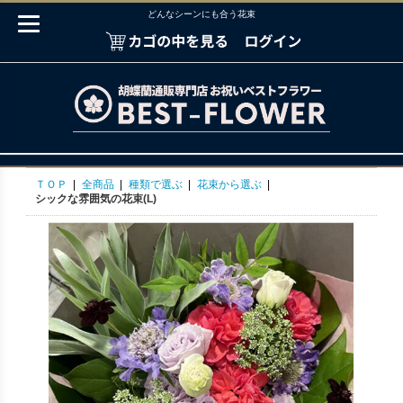
どんなシーンにも合う花束
ＴＯＰ
|
全商品
|
種類で選ぶ
|
花束から選ぶ
|
シックな雰囲気の花束(L)