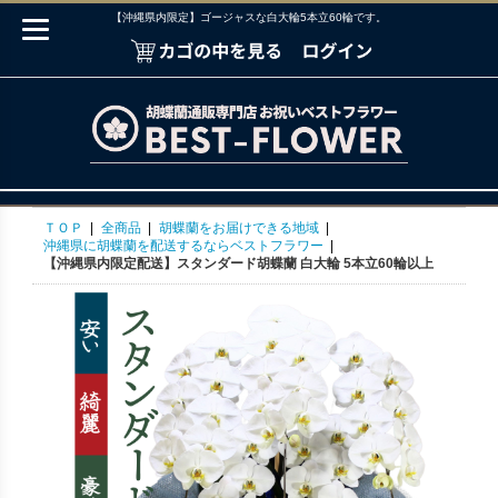
【沖縄県内限定】ゴージャスな白大輪5本立60輪です。
ＴＯＰ
|
全商品
|
胡蝶蘭をお届けできる地域
|
沖縄県に胡蝶蘭を配送するならベストフラワー
|
【沖縄県内限定配送】スタンダード胡蝶蘭 白大輪 5本立60輪以上