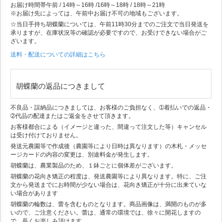
お届け時間帯
午前 / 14時～16時 /16時～18時 / 18時～21時
※お届け先によっては、午前中お届け不可の地域もございます。
☆当日手持ち胡蝶蘭については、午前11時30分までのご注文で当日発送を
承りますが、在庫状況等の確認が必要ですので、お受けできない場合がご
ざいます。
送料・配送についての詳細はこちら
胡蝶蘭の返品につきまして
不良品・誤納品につきましては、お客様のご負担なく、➀着払いでの返品・
➁代品の配達またはご返金をさせて頂きます。
お客様都合による（イメージと違った、間違って注文した等）キャンセル
は受け付けておりません。
発送元農園等で作成後（農園等により日時は異なります）の木札・メッセ
ージカードの内容の変更は、別途料金が発生します。
胡蝶蘭は、農業製品のため、１鉢ごとに個体差がございます。
胡蝶蘭の花向き矯正の程度は、発送農園等により異なります。特に、ご注
文から発送までにお時間が少ない場合は、花向き矯正が十分に出来ていな
い場合があります
胡蝶蘭の輪数は、蕾を含むものとなります。商品画像は、満開のものが多
いので、ご注意ください。蕾は、通常の環境では、徐々に開花しますの
で、長くお楽しみ頂けます。