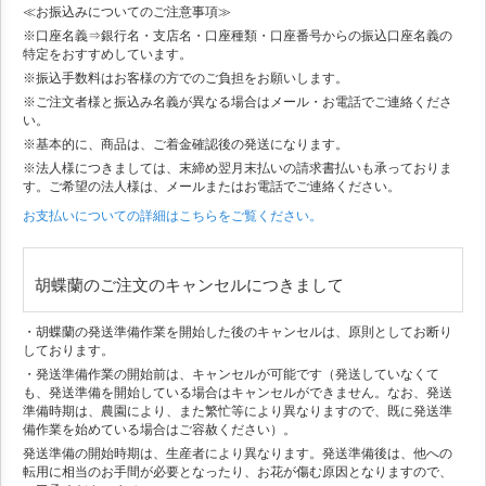
≪お振込みについてのご注意事項≫
※口座名義⇒銀行名・支店名・口座種類・口座番号からの振込口座名義の
特定をおすすめしています。
※振込手数料はお客様の方でのご負担をお願いします。
※ご注文者様と振込み名義が異なる場合はメール・お電話でご連絡くださ
い。
※基本的に、商品は、ご着金確認後の発送になります。
※法人様につきましては、末締め翌月末払いの請求書払いも承っておりま
す。ご希望の法人様は、メールまたはお電話でご連絡ください。
お支払いについての詳細はこちらをご覧ください。
胡蝶蘭のご注文のキャンセルにつきまして
・胡蝶蘭の発送準備作業を開始した後のキャンセルは、原則としてお断り
しております。
・発送準備作業の開始前は、キャンセルが可能です（発送していなくて
も、発送準備を開始している場合はキャンセルができません。なお、発送
準備時期は、農園により、また繁忙等により異なりますので、既に発送準
備作業を始めている場合はご容赦ください）。
発送準備の開始時期は、生産者により異なります。発送準備後は、他への
転用に相当のお手間が必要となったり、お花が傷む原因となりますので、