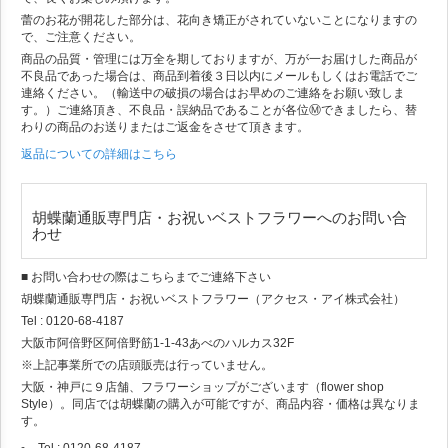
蕾のお花が開花した部分は、花向き矯正がされていないことになりますの
で、ご注意ください。
商品の品質・管理には万全を期しておりますが、万が一お届けした商品が
不良品であった場合は、商品到着後３日以内にメールもしくはお電話でご
連絡ください。（輸送中の破損の場合はお早めのご連絡をお願い致しま
す。）ご連絡頂き、不良品・誤納品であることが各位Ⓜできましたら、替
わりの商品のお送りまたはご返金をさせて頂きます。
返品についての詳細はこちら
胡蝶蘭通販専門店・お祝いベストフラワーへのお問い合
わせ
■ お問い合わせの際はこちらまでご連絡下さい
胡蝶蘭通販専門店・お祝いベストフラワー（アクセス・アイ株式会社）
Tel : 0120-68-4187
大阪市阿倍野区阿倍野筋1-1-43あべのハルカス32F
※上記事業所での店頭販売は行っていません。
大阪・神戸に９店舗、フラワーショップがございます（flower shop
Style）。同店では胡蝶蘭の購入が可能ですが、商品内容・価格は異なりま
す。
Tel : 0120-68-4187