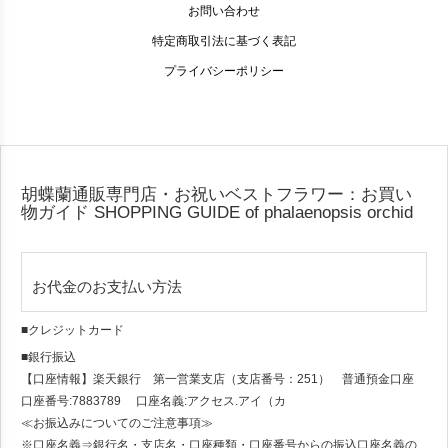
お問い合わせ
特定商取引法に基づく表記
プライバシーポリシー
胡蝶蘭通販専門店・お祝いベストフラワー：お買い
物ガイド
SHOPPING GUIDE of phalaenopsis orchid
お代金のお支払い方法
■クレジットカード
■銀行振込
【口座情報】楽天銀行 第一営業支店（支店番号：251） 普通預金口座
口座番号:7883789 口座名義:アクセス.アイ（カ
≪お振込みについてのご注意事項≫
※口座名義⇒銀行名・支店名・口座種類・口座番号からの振込口座名義の