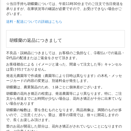
☆当日手持ち胡蝶蘭については、午前11時30分までのご注文で当日発送を
承りますが、在庫状況等の確認が必要ですので、お受けできない場合がご
ざいます。
送料・配送についての詳細はこちら
胡蝶蘭の返品につきまして
不良品・誤納品につきましては、お客様のご負担なく、➀着払いでの返品・
➁代品の配達またはご返金をさせて頂きます。
お客様都合による（イメージと違った、間違って注文した等）キャンセル
は受け付けておりません。
発送元農園等で作成後（農園等により日時は異なります）の木札・メッセ
ージカードの内容の変更は、別途料金が発生します。
胡蝶蘭は、農業製品のため、１鉢ごとに個体差がございます。
胡蝶蘭の花向き矯正の程度は、発送農園等により異なります。特に、ご注
文から発送までにお時間が少ない場合は、花向き矯正が十分に出来ていな
い場合があります
胡蝶蘭の輪数は、蕾を含むものとなります。商品画像は、満開のものが多
いので、ご注意ください。蕾は、通常の環境では、徐々に開花しますの
で、長くお楽しみ頂けます。
蕾のお花が開花した部分は、花向き矯正がされていないことになりますの