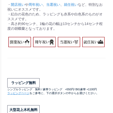
・
開店祝い
や
周年祝い
、
当選祝い
、
就任祝い
など、特別なお
祝いにオススメです。
・紅白の花色のため、ラッピングも赤系や白色系のものがオ
ススメです。
・高さ約90センチ、1輪の花の幅は13センチから14センチ程
度の胡蝶蘭となっております。
ラッピング無料
シンプルラッピング 無料 / 豪華ラッピング +550円/ BIG豪華 +1100円
ラッピングページ
をご参考に、下の選択ボタンの中からお選びください。
大型花上木札無料