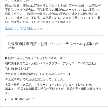
で、ご注意ください。
商品の品質・管理には万全を期しておりますが、万が一お届けした商品が
不良品であった場合は、商品到着後３日以内にメールもしくはお電話でご
連絡ください。（輸送中の破損の場合はお早めのご連絡をお願い致しま
す。）ご連絡頂き、不良品・誤納品であることが各位Ⓜできましたら、替
わりの商品のお送りまたはご返金をさせて頂きます。
返品についての詳細はこちら
胡蝶蘭通販専門店・お祝いベストフラワーへのお問い合
わせ
■ お問い合わせの際はこちらまでご連絡下さい
胡蝶蘭通販専門店・お祝いベストフラワー（アクセス・アイ株式会社）
Tel : 0120-68-4187
大阪市阿倍野区阿倍野筋1-1-43あべのハルカス32F
※上記事業所での店頭販売は行っていません。
大阪・神戸に９店舗、フラワーショップがございます（flower shop
Style）。同店では胡蝶蘭の購入が可能ですが、商品内容・価格は異なりま
す。
Tel : 0120-68-4187