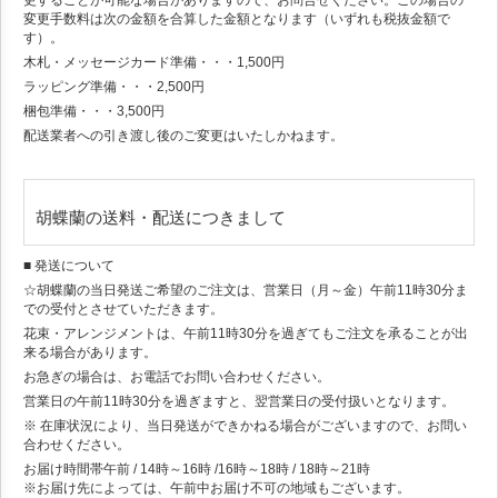
変更手数料は次の金額を合算した金額となります（いずれも税抜金額で
す）。
木札・メッセージカード準備・・・1,500円
ラッピング準備・・・2,500円
梱包準備・・・3,500円
配送業者への引き渡し後のご変更はいたしかねます。
胡蝶蘭の送料・配送につきまして
■ 発送について
☆胡蝶蘭の当日発送ご希望のご注文は、営業日（月～金）午前11時30分ま
での受付とさせていただきます。
花束・アレンジメントは、午前11時30分を過ぎてもご注文を承ることが出
来る場合があります。
お急ぎの場合は、お電話でお問い合わせください。
営業日の午前11時30分を過ぎますと、翌営業日の受付扱いとなります。
※ 在庫状況により、当日発送ができかねる場合がございますので、お問い
合わせください。
お届け時間帯
午前 / 14時～16時 /16時～18時 / 18時～21時
※お届け先によっては、午前中お届け不可の地域もございます。