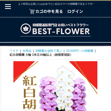
より特別なお祝いにはおめでたい紅白カラーの胡蝶蘭で決まりです!
ＴＯＰ
|
全商品
|
胡蝶蘭を値段で選ぶ
|
20,000円～の胡蝶蘭
|
紅白胡蝶蘭 大輪 3本立36輪以上（納期要相談）