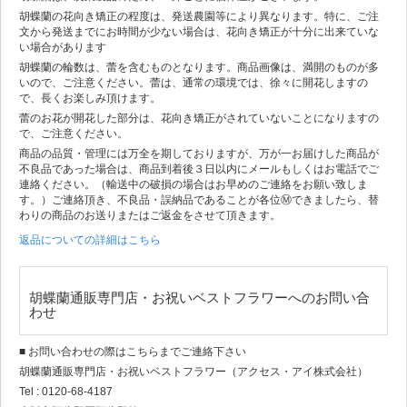
胡蝶蘭の花向き矯正の程度は、発送農園等により異なります。特に、ご注
文から発送までにお時間が少ない場合は、花向き矯正が十分に出来ていな
い場合があります
胡蝶蘭の輪数は、蕾を含むものとなります。商品画像は、満開のものが多
いので、ご注意ください。蕾は、通常の環境では、徐々に開花しますの
で、長くお楽しみ頂けます。
蕾のお花が開花した部分は、花向き矯正がされていないことになりますの
で、ご注意ください。
商品の品質・管理には万全を期しておりますが、万が一お届けした商品が
不良品であった場合は、商品到着後３日以内にメールもしくはお電話でご
連絡ください。（輸送中の破損の場合はお早めのご連絡をお願い致しま
す。）ご連絡頂き、不良品・誤納品であることが各位Ⓜできましたら、替
わりの商品のお送りまたはご返金をさせて頂きます。
返品についての詳細はこちら
胡蝶蘭通販専門店・お祝いベストフラワーへのお問い合
わせ
■ お問い合わせの際はこちらまでご連絡下さい
胡蝶蘭通販専門店・お祝いベストフラワー（アクセス・アイ株式会社）
Tel : 0120-68-4187