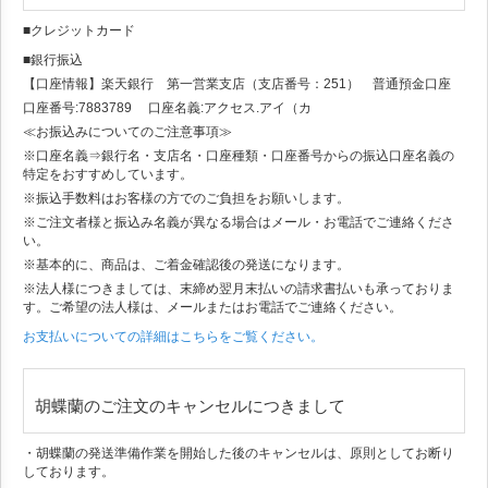
■クレジットカード
■銀行振込
【口座情報】楽天銀行 第一営業支店（支店番号：251） 普通預金口座
口座番号:7883789 口座名義:アクセス.アイ（カ
≪お振込みについてのご注意事項≫
※口座名義⇒銀行名・支店名・口座種類・口座番号からの振込口座名義の
特定をおすすめしています。
※振込手数料はお客様の方でのご負担をお願いします。
※ご注文者様と振込み名義が異なる場合はメール・お電話でご連絡くださ
い。
※基本的に、商品は、ご着金確認後の発送になります。
※法人様につきましては、末締め翌月末払いの請求書払いも承っておりま
す。ご希望の法人様は、メールまたはお電話でご連絡ください。
お支払いについての詳細はこちらをご覧ください。
胡蝶蘭のご注文のキャンセルにつきまして
・胡蝶蘭の発送準備作業を開始した後のキャンセルは、原則としてお断り
しております。