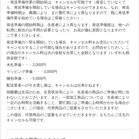
・発送準備作業の開始前は、キャンセルが可能です（発送していなくて
も、発送準備を開始している場合はキャンセルができません。なお、発送
準備時期は、農園により、また繁忙等により異なりますので、既に発送準
備作業を始めている場合はご容赦ください）。
発送準備の開始時期は、生産者により異なります。発送準備後は、他への
転用に相当のお手間が必要となったり、お花が傷む原因となりますので、
ご了承くださいませ。
発送準備の一部を開始している場合、キャンセル料をお支払いいただいて
キャンセルすることが可能な場合がありますので、お問合せください。こ
の場合のキャンセル料は次の金額を合算した金額となります（いずれも税
抜金額です）。
木札準備・・・2,000円
ラッピング準備・・・3,000円
梱包準備・・・5,000円
配送業者への引き渡し後は、キャンセルは出来かねます。
胡蝶蘭は生花のため、生育状況等により、生産者の商品のご準備が間に合
わないことがございます。また、一部加工商品については、生産者により
一定のお時間を頂戴すること、繁忙期にはご準備にお時間がかかる場合が
ございます。この場合、代替商品のご提案をさせていただきますが、
この場合、代替商品のご提案をさせていただきますが、もちろんご注文の
キャンセルも可能です。