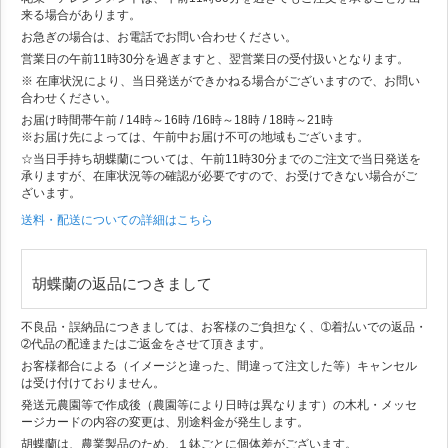
来る場合があります。
お急ぎの場合は、お電話でお問い合わせください。
営業日の午前11時30分を過ぎますと、翌営業日の受付扱いとなります。
※ 在庫状況により、当日発送ができかねる場合がございますので、お問い
合わせください。
お届け時間帯
午前 / 14時～16時 /16時～18時 / 18時～21時
※お届け先によっては、午前中お届け不可の地域もございます。
☆当日手持ち胡蝶蘭については、午前11時30分までのご注文で当日発送を
承りますが、在庫状況等の確認が必要ですので、お受けできない場合がご
ざいます。
送料・配送についての詳細はこちら
胡蝶蘭の返品につきまして
不良品・誤納品につきましては、お客様のご負担なく、➀着払いでの返品・
➁代品の配達またはご返金をさせて頂きます。
お客様都合による（イメージと違った、間違って注文した等）キャンセル
は受け付けておりません。
発送元農園等で作成後（農園等により日時は異なります）の木札・メッセ
ージカードの内容の変更は、別途料金が発生します。
胡蝶蘭は、農業製品のため、１鉢ごとに個体差がございます。