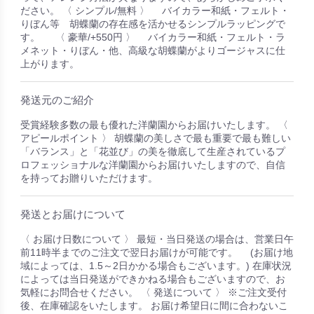
ださい。 〈 シンプル/無料 〉 バイカラー和紙・フェルト・
りぼん等 胡蝶蘭の存在感を活かせるシンプルラッピングで
す。 〈 豪華/+550円 〉 バイカラー和紙・フェルト・ラ
メネット・りぼん・他、高級な胡蝶蘭がよりゴージャスに仕
上がります。
発送元のご紹介
受賞経験多数の最も優れた洋蘭園からお届けいたします。 〈
アピールポイント 〉 胡蝶蘭の美しさで最も重要で最も難しい
「バランス」と「花並び」の美を徹底して生産されているプ
ロフェッショナルな洋蘭園からお届けいたしますので、自信
を持ってお贈りいただけます。
発送とお届けについて
〈 お届け日数について 〉 最短・当日発送の場合は、営業日午
前11時半までのご注文で翌日お届けが可能です。 (お届け地
域によっては、1.5～2日かかる場合もございます。) 在庫状況
によっては当日発送ができかねる場合もございますので、お
気軽にお問合せください。 〈 発送について 〉 ※ご注文受付
後、在庫確認をいたします。 お届け希望日に間に合わないこ