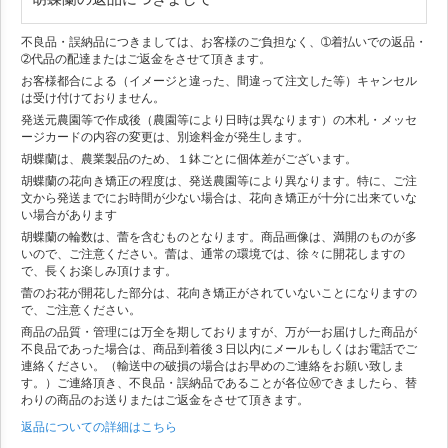
不良品・誤納品につきましては、お客様のご負担なく、➀着払いでの返品・
➁代品の配達またはご返金をさせて頂きます。
お客様都合による（イメージと違った、間違って注文した等）キャンセル
は受け付けておりません。
発送元農園等で作成後（農園等により日時は異なります）の木札・メッセ
ージカードの内容の変更は、別途料金が発生します。
胡蝶蘭は、農業製品のため、１鉢ごとに個体差がございます。
胡蝶蘭の花向き矯正の程度は、発送農園等により異なります。特に、ご注
文から発送までにお時間が少ない場合は、花向き矯正が十分に出来ていな
い場合があります
胡蝶蘭の輪数は、蕾を含むものとなります。商品画像は、満開のものが多
いので、ご注意ください。蕾は、通常の環境では、徐々に開花しますの
で、長くお楽しみ頂けます。
蕾のお花が開花した部分は、花向き矯正がされていないことになりますの
で、ご注意ください。
商品の品質・管理には万全を期しておりますが、万が一お届けした商品が
不良品であった場合は、商品到着後３日以内にメールもしくはお電話でご
連絡ください。（輸送中の破損の場合はお早めのご連絡をお願い致しま
す。）ご連絡頂き、不良品・誤納品であることが各位Ⓜできましたら、替
わりの商品のお送りまたはご返金をさせて頂きます。
返品についての詳細はこちら