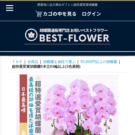
開業祝に迫力満点ギフト☆超特選受賞胡蝶蘭
ＴＯＰ
|
全商品
|
胡蝶蘭を値段で選ぶ
|
50,000円以上の胡蝶蘭
|
超特選受賞胡蝶蘭5本立65輪以上(3色展開)