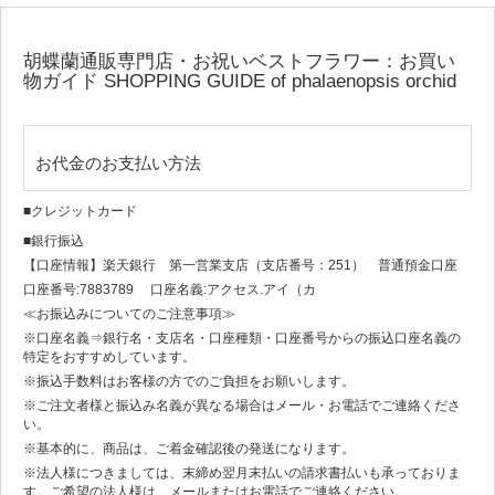
胡蝶蘭通販専門店・お祝いベストフラワー：お買い
物ガイド
SHOPPING GUIDE of phalaenopsis orchid
お代金のお支払い方法
■クレジットカード
■銀行振込
【口座情報】楽天銀行 第一営業支店（支店番号：251） 普通預金口座
口座番号:7883789 口座名義:アクセス.アイ（カ
≪お振込みについてのご注意事項≫
※口座名義⇒銀行名・支店名・口座種類・口座番号からの振込口座名義の
特定をおすすめしています。
※振込手数料はお客様の方でのご負担をお願いします。
※ご注文者様と振込み名義が異なる場合はメール・お電話でご連絡くださ
い。
※基本的に、商品は、ご着金確認後の発送になります。
※法人様につきましては、末締め翌月末払いの請求書払いも承っておりま
す。ご希望の法人様は、メールまたはお電話でご連絡ください。