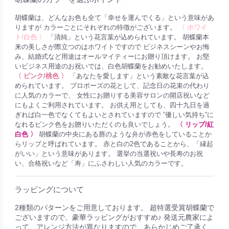
胡蝶蘭は、どんなお色も全て「幸せを運んでくる」という意味があ
りますが カラーごとにそれぞれの特徴がございます。
〈 ホワイ
ト/白色 〉
「清純」という花言葉が込められています。 胡蝶蘭本
来の美しさが際立つのはホワイトですので ビジネスシーンやお悔
み、結婚式など用途はオールマイティーにお贈り頂けます。 お堅
いビジネス用途のお祝いでは、白色胡蝶蘭をお勧めいたします。
〈 ピンク/桃色 〉
「あなたを愛します」という素敵な花言葉が込
められています。 プロポーズの花として、記念日の花束の代わり
に人気のカラーで、 女性にお贈りする美容サロンの開店祝いなど
にもよくご利用されています。 お供え用としても、四十九日を過
ぎれば白一色でなくてもよいとされていますので ”優しい気持ち”に
なれるピンク色をお贈りいただくのも良いでしょう。
〈 リップ/紅
白色 〉
胡蝶蘭の中央にある唇のような弁が赤色をしていることか
らリップと呼ばれています。 赤と白の2色であることから、「縁起
がいい」という意味があります。 選挙の当選祝いや長寿のお祝
い、合格祝いなど「寿」にふさわしい人気のカラーです。
ラッピングについて
2種類のパターンをご用意しております。 超特選受賞胡蝶蘭で
ございますので、豪華ラッピングがおすすめ♪ 発送元農家によ
って、アレンジ方法が異なりますので、あらかじめご了承く