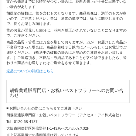
文から発送までにお時間が少ない場合は、花向き矯正が十分に出来ていな
い場合があります
胡蝶蘭の輪数は、蕾を含むものとなります。商品画像は、満開のものが多
いので、ご注意ください。蕾は、通常の環境では、徐々に開花しますの
で、長くお楽しみ頂けます。
蕾のお花が開花した部分は、花向き矯正がされていないことになりますの
で、ご注意ください。
商品の品質・管理には万全を期しておりますが、万が一お届けした商品が
不良品であった場合は、商品到着後３日以内にメールもしくはお電話でご
連絡ください。（輸送中の破損の場合はお早めのご連絡をお願い致しま
す。）ご連絡頂き、不良品・誤納品であることが各位Ⓜできましたら、替
わりの商品のお送りまたはご返金をさせて頂きます。
返品についての詳細はこちら
胡蝶蘭通販専門店・お祝いベストフラワーへのお問い合
わせ
■ お問い合わせの際はこちらまでご連絡下さい
胡蝶蘭通販専門店・お祝いベストフラワー（アクセス・アイ株式会社）
Tel : 0120-68-4187
大阪市阿倍野区阿倍野筋1-1-43あべのハルカス32F
※上記事業所での店頭販売は行っていません。