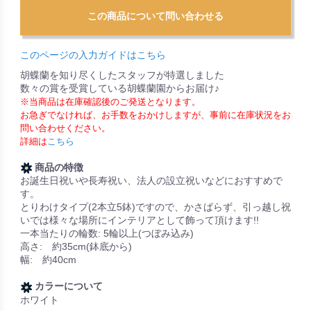
このページの入力ガイドはこちら
胡蝶蘭を知り尽くしたスタッフが特選しました
数々の賞を受賞している胡蝶蘭園からお届け♪
※当商品は在庫確認後のご発送となります。
お急ぎでなければ、お手数をおかけしますが、事前に在庫状況をお
問い合わせください。
詳細は
こちら
商品の特徴
お誕生日祝いや長寿祝い、法人の設立祝いなどにおすすめで
す。
とりわけタイプ(2本立5鉢)ですので、かさばらず、引っ越し祝
いでは様々な場所にインテリアとして飾って頂けます!!
一本当たりの輪数: 5輪以上(つぼみ込み)
高さ: 約35cm(鉢底から)
幅: 約40cm
カラーについて
ホワイト