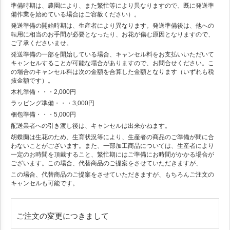
準備時期は、農園により、また繁忙等により異なりますので、既に発送準
備作業を始めている場合はご容赦ください）。
発送準備の開始時期は、生産者により異なります。発送準備後は、他への
転用に相当のお手間が必要となったり、お花が傷む原因となりますので、
ご了承くださいませ。
発送準備の一部を開始している場合、キャンセル料をお支払いいただいて
キャンセルすることが可能な場合がありますので、お問合せください。こ
の場合のキャンセル料は次の金額を合算した金額となります（いずれも税
抜金額です）。
木札準備・・・2,000円
ラッピング準備・・・3,000円
梱包準備・・・5,000円
配送業者への引き渡し後は、キャンセルは出来かねます。
胡蝶蘭は生花のため、生育状況等により、生産者の商品のご準備が間に合
わないことがございます。また、一部加工商品については、生産者により
一定のお時間を頂戴すること、繁忙期にはご準備にお時間がかかる場合が
ございます。この場合、代替商品のご提案をさせていただきますが、
この場合、代替商品のご提案をさせていただきますが、もちろんご注文の
キャンセルも可能です。
ご注文の変更につきまして