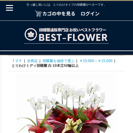
引っ越し祝いには、とりわけタイプの胡蝶蘭がベターです。
ＴＯＰ
|
全商品
|
胡蝶蘭を値段で選ぶ
|
￥10,000～￥15,000
|
とりわけミディ胡蝶蘭 白 10本立50輪以上