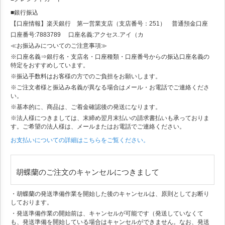
■銀行振込
【口座情報】楽天銀行 第一営業支店（支店番号：251） 普通預金口座
口座番号:7883789 口座名義:アクセス.アイ（カ
≪お振込みについてのご注意事項≫
※口座名義⇒銀行名・支店名・口座種類・口座番号からの振込口座名義の
特定をおすすめしています。
※振込手数料はお客様の方でのご負担をお願いします。
※ご注文者様と振込み名義が異なる場合はメール・お電話でご連絡くださ
い。
※基本的に、商品は、ご着金確認後の発送になります。
※法人様につきましては、末締め翌月末払いの請求書払いも承っておりま
す。ご希望の法人様は、メールまたはお電話でご連絡ください。
お支払いについての詳細はこちらをご覧ください。
胡蝶蘭のご注文のキャンセルにつきまして
・胡蝶蘭の発送準備作業を開始した後のキャンセルは、原則としてお断り
しております。
・発送準備作業の開始前は、キャンセルが可能です（発送していなくて
も、発送準備を開始している場合はキャンセルができません。なお、発送