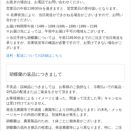
お急ぎの場合は、お電話でお問い合わせください。
営業日の午前11時30分を過ぎますと、翌営業日の受付扱いとなります。
※ 在庫状況により、当日発送ができかねる場合がございますので、お問い
合わせください。
お届け時間帯
午前 / 14時～16時 /16時～18時 / 18時～21時
※お届け先によっては、午前中お届け不可の地域もございます。
☆当日手持ち胡蝶蘭については、午前11時30分までのご注文で当日発送を
承りますが、在庫状況等の確認が必要ですので、お受けできない場合がご
ざいます。
送料・配送についての詳細はこちら
胡蝶蘭の返品につきまして
不良品・誤納品につきましては、お客様のご負担なく、➀着払いでの返品・
➁代品の配達またはご返金をさせて頂きます。
お客様都合による（イメージと違った、間違って注文した等）キャンセル
は受け付けておりません。
発送元農園等で作成後（農園等により日時は異なります）の木札・メッセ
ージカードの内容の変更は、別途料金が発生します。
胡蝶蘭は、農業製品のため、１鉢ごとに個体差がございます。
胡蝶蘭の花向き矯正の程度は、発送農園等により異なります。特に、ご注