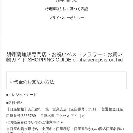
お問い合わせ
特定商取引法に基づく表記
プライバシーポリシー
胡蝶蘭通販専門店・お祝いベストフラワー：お買い
物ガイド
SHOPPING GUIDE of phalaenopsis orchid
お代金のお支払い方法
■クレジットカード
■銀行振込
【口座情報】楽天銀行 第一営業支店（支店番号：251） 普通預金口座
口座番号:7883789 口座名義:アクセス.アイ（カ
≪お振込みについてのご注意事項≫
※口座名義⇒銀行名・支店名・口座種類・口座番号からの振込口座名義の