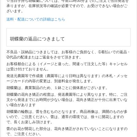
☆当日手持ち胡蝶蘭については、午前11時30分までのご注文で当日発送を
承りますが、在庫状況等の確認が必要ですので、お受けできない場合がご
ざいます。
送料・配送についての詳細はこちら
胡蝶蘭の返品につきまして
不良品・誤納品につきましては、お客様のご負担なく、➀着払いでの返品・
➁代品の配達またはご返金をさせて頂きます。
お客様都合による（イメージと違った、間違って注文した等）キャンセル
は受け付けておりません。
発送元農園等で作成後（農園等により日時は異なります）の木札・メッセ
ージカードの内容の変更は、別途料金が発生します。
胡蝶蘭は、農業製品のため、１鉢ごとに個体差がございます。
胡蝶蘭の花向き矯正の程度は、発送農園等により異なります。特に、ご注
文から発送までにお時間が少ない場合は、花向き矯正が十分に出来ていな
い場合があります
胡蝶蘭の輪数は、蕾を含むものとなります。商品画像は、満開のものが多
いので、ご注意ください。蕾は、通常の環境では、徐々に開花しますの
で、長くお楽しみ頂けます。
蕾のお花が開花した部分は、花向き矯正がされていないことになりますの
で、ご注意ください。