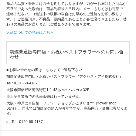
商品の品質・管理には万全を期しておりますが、万が一お届けした商品が
不良品であった場合は、商品到着後３日以内にメールもしくはお電話でご
連絡ください。（輸送中の破損の場合はお早めのご連絡をお願い致しま
す。）ご連絡頂き、不良品・誤納品であることが各位Ⓜできましたら、替
わりの商品のお送りまたはご返金をさせて頂きます。
返品についての詳細はこちら
胡蝶蘭通販専門店・お祝いベストフラワーへのお問い合
わせ
■ お問い合わせの際はこちらまでご連絡下さい
胡蝶蘭通販専門店・お祝いベストフラワー（アクセス・アイ株式会社）
Tel : 0120-68-4187
大阪市阿倍野区阿倍野筋1-1-43あべのハルカス32F
※上記事業所での店頭販売は行っていません。
大阪・神戸に９店舗、フラワーショップがございます（flower shop
Style）。同店では胡蝶蘭の購入が可能ですが、商品内容・価格は異なりま
す。
Tel : 0120-68-4187