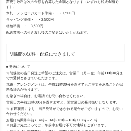
変更手数料は次の金額を合算した金額となります（いずれも税抜金額で
す）。
木札・メッセージカード準備・・・1,500円
ラッピング準備・・・2,500円
梱包準備・・・3,500円
配送業者への引き渡し後のご変更はいたしかねます。
胡蝶蘭の送料・配送につきまして
■ 発送について
☆胡蝶蘭の当日発送ご希望のご注文は、営業日（月～金）午前11時30分ま
での受付とさせていただきます。
花束・アレンジメントは、午前11時30分を過ぎてもご注文を承ることが出
来る場合があります。
お急ぎの場合は、お電話でお問い合わせください。
営業日の午前11時30分を過ぎますと、翌営業日の受付扱いとなります。
※ 在庫状況により、当日発送ができかねる場合がございますので、お問い
合わせください。
お届け時間帯
午前 / 14時～16時 /16時～18時 / 18時～21時
※お届け先によっては、午前中お届け不可の地域もございます。