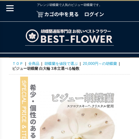
アレンジ胡蝶蘭で人気のビジュー胡蝶蘭です。
ＴＯＰ
|
全商品
|
胡蝶蘭を値段で選ぶ
|
20,000円～の胡蝶蘭
|
ビジュー胡蝶蘭 白大輪 3本立選べる輪数