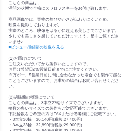
こちらの商品は、
満開の状態で全輪にスワロフスキーをお付け致します。
商品画像では、実物の煌びやかさが伝わりにくいため、
映像を撮影しておりますが、
実際のところ、映像をはるかに超える美しさでございます。
少しでも美しさを感じていただけますよう、是非ご覧くださ
いませ♪
■ビジュー胡蝶蘭の映像を見る
(1)お届けについて
ご注文いただいてから製作いたしますので、
お届け希望日の5営業日前までにご注文ください。
※万が一、5営業日前に間に合わなかった場合でも製作可能な
こともございますので、お求めの場合はお問い合わせくださ
い。
(2)胡蝶蘭の種類について
こちらの商品は、3本立27輪サイズでございますが、
輪数の多いサイズでの製作もご対応可能でございます。
下記輪数をご希望の方はFAXまたは備考欄にご記載下さい。
・3本立30輪 30,140円(税抜:27,400円)
・3本立33輪 32,890円(税抜:29,900円)
・3本立36輪 35,640円(税抜:32,400円)