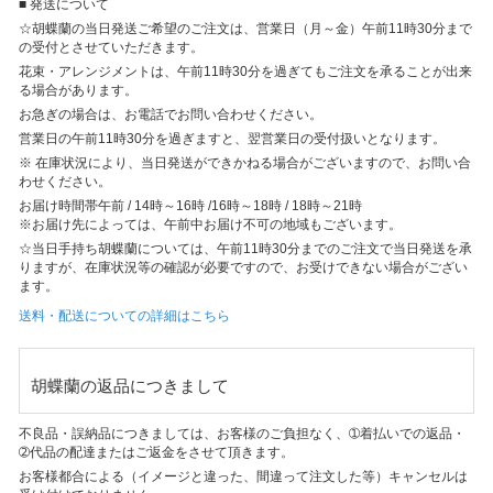
■ 発送について
☆胡蝶蘭の当日発送ご希望のご注文は、営業日（月～金）午前11時30分まで
の受付とさせていただきます。
花束・アレンジメントは、午前11時30分を過ぎてもご注文を承ることが出来
る場合があります。
お急ぎの場合は、お電話でお問い合わせください。
営業日の午前11時30分を過ぎますと、翌営業日の受付扱いとなります。
※ 在庫状況により、当日発送ができかねる場合がございますので、お問い合
わせください。
お届け時間帯
午前 / 14時～16時 /16時～18時 / 18時～21時
※お届け先によっては、午前中お届け不可の地域もございます。
☆当日手持ち胡蝶蘭については、午前11時30分までのご注文で当日発送を承
りますが、在庫状況等の確認が必要ですので、お受けできない場合がござい
ます。
送料・配送についての詳細はこちら
胡蝶蘭の返品につきまして
不良品・誤納品につきましては、お客様のご負担なく、➀着払いでの返品・
➁代品の配達またはご返金をさせて頂きます。
お客様都合による（イメージと違った、間違って注文した等）キャンセルは