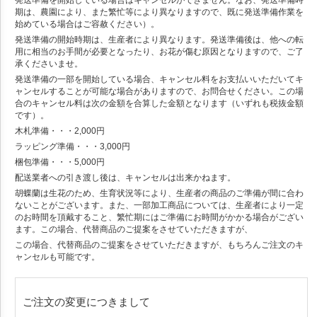
発送準備を開始している場合はキャンセルができません。なお、発送準備時
期は、農園により、また繁忙等により異なりますので、既に発送準備作業を
始めている場合はご容赦ください）。
発送準備の開始時期は、生産者により異なります。発送準備後は、他への転
用に相当のお手間が必要となったり、お花が傷む原因となりますので、ご了
承くださいませ。
発送準備の一部を開始している場合、キャンセル料をお支払いいただいてキ
ャンセルすることが可能な場合がありますので、お問合せください。この場
合のキャンセル料は次の金額を合算した金額となります（いずれも税抜金額
です）。
木札準備・・・2,000円
ラッピング準備・・・3,000円
梱包準備・・・5,000円
配送業者への引き渡し後は、キャンセルは出来かねます。
胡蝶蘭は生花のため、生育状況等により、生産者の商品のご準備が間に合わ
ないことがございます。また、一部加工商品については、生産者により一定
のお時間を頂戴すること、繁忙期にはご準備にお時間がかかる場合がござい
ます。この場合、代替商品のご提案をさせていただきますが、
この場合、代替商品のご提案をさせていただきますが、もちろんご注文のキ
ャンセルも可能です。
ご注文の変更につきまして