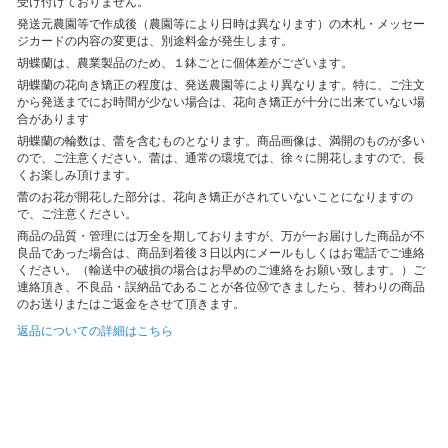
受け付けておりません。
発送元農園等で作成後（農園等により日時は異なります）の木札・メッセー
ジカードの内容の変更は、別途料金が発生します。
胡蝶蘭は、農業製品のため、１鉢ごとに個体差がございます。
胡蝶蘭の花向き矯正の程度は、発送農園等により異なります。特に、ご注文
から発送までにお時間が少ない場合は、花向き矯正が十分に出来ていない場
合があります
胡蝶蘭の輪数は、蕾を含むものとなります。商品画像は、満開のものが多い
ので、ご注意ください。蕾は、通常の環境では、徐々に開花しますので、長
くお楽しみ頂けます。
蕾のお花が開花した部分は、花向き矯正がされていないことになりますの
で、ご注意ください。
商品の品質・管理には万全を期しておりますが、万が一お届けした商品が不
良品であった場合は、商品到着後３日以内にメールもしくはお電話でご連絡
ください。（輸送中の破損の場合はお早めのご連絡をお願い致します。）ご
連絡頂き、不良品・誤納品であることが各位Ⓜできましたら、替わりの商品
のお送りまたはご返金をさせて頂きます。
返品についての詳細はこちら