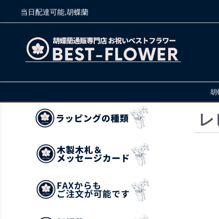
当日配達可能,胡蝶蘭
胡
レ