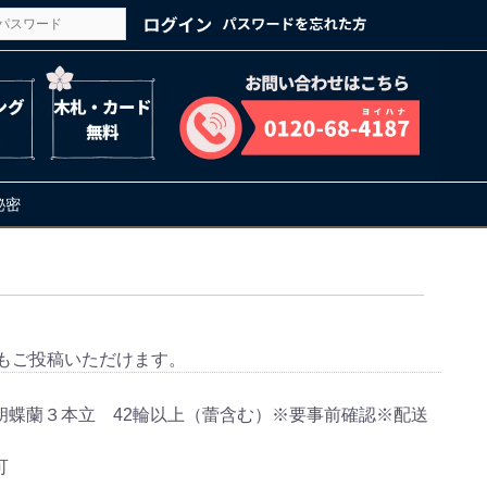
の秘密
もご投稿いただけます。
胡蝶蘭３本立 42輪以上（蕾含む）※要事前確認※配送
可