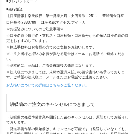
■クレジットカード
■銀行振込
【口座情報】楽天銀行 第一営業支店（支店番号：251） 普通預金口座
口座番号:7883789 口座名義:アクセス.アイ（カ
≪お振込みについてのご注意事項≫
※口座名義⇒銀行名・支店名・口座種類・口座番号からの振込口座名義の特
定をおすすめしています。
※振込手数料はお客様の方でのご負担をお願いします。
※ご注文者様と振込み名義が異なる場合はメール・お電話でご連絡くださ
い。
※基本的に、商品は、ご着金確認後の発送になります。
※法人様につきましては、末締め翌月末払いの請求書払いも承っておりま
す。ご希望の法人様は、メールまたはお電話でご連絡ください。
お支払いについての詳細はこちらをご覧ください。
胡蝶蘭のご注文のキャンセルにつきまして
・胡蝶蘭の発送準備作業を開始した後のキャンセルは、原則としてお断りし
ております。
・発送準備作業の開始前は、キャンセルが可能です（発送していなくても、