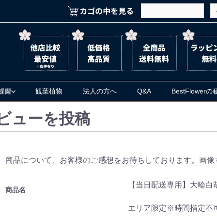
蝶蘭
観葉植物
法人の方へ
Q&A
BestFlower
ビューを投稿
商品について、お客様のご感想をお待ちしております。画像
【当日配送専用】大輪白
商品名
エリア限定※時間指定不