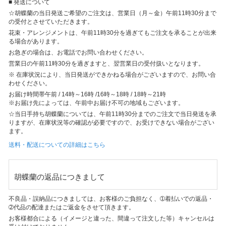
■ 発送について
☆胡蝶蘭の当日発送ご希望のご注文は、営業日（月～金）午前11時30分まで
の受付とさせていただきます。
花束・アレンジメントは、午前11時30分を過ぎてもご注文を承ることが出来
る場合があります。
お急ぎの場合は、お電話でお問い合わせください。
営業日の午前11時30分を過ぎますと、翌営業日の受付扱いとなります。
※ 在庫状況により、当日発送ができかねる場合がございますので、お問い合
わせください。
お届け時間帯
午前 / 14時～16時 /16時～18時 / 18時～21時
※お届け先によっては、午前中お届け不可の地域もございます。
☆当日手持ち胡蝶蘭については、午前11時30分までのご注文で当日発送を承
りますが、在庫状況等の確認が必要ですので、お受けできない場合がござい
ます。
送料・配送についての詳細はこちら
胡蝶蘭の返品につきまして
不良品・誤納品につきましては、お客様のご負担なく、➀着払いでの返品・
➁代品の配達またはご返金をさせて頂きます。
お客様都合による（イメージと違った、間違って注文した等）キャンセルは