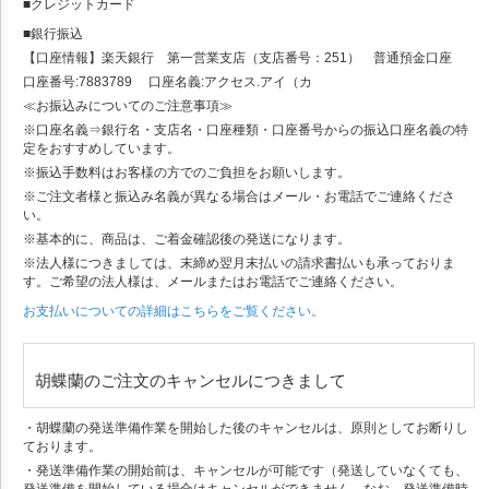
■クレジットカード
■銀行振込
【口座情報】楽天銀行 第一営業支店（支店番号：251） 普通預金口座
口座番号:7883789 口座名義:アクセス.アイ（カ
≪お振込みについてのご注意事項≫
※口座名義⇒銀行名・支店名・口座種類・口座番号からの振込口座名義の特
定をおすすめしています。
※振込手数料はお客様の方でのご負担をお願いします。
※ご注文者様と振込み名義が異なる場合はメール・お電話でご連絡くださ
い。
※基本的に、商品は、ご着金確認後の発送になります。
※法人様につきましては、末締め翌月末払いの請求書払いも承っておりま
す。ご希望の法人様は、メールまたはお電話でご連絡ください。
お支払いについての詳細はこちらをご覧ください。
胡蝶蘭のご注文のキャンセルにつきまして
・胡蝶蘭の発送準備作業を開始した後のキャンセルは、原則としてお断りし
ております。
・発送準備作業の開始前は、キャンセルが可能です（発送していなくても、