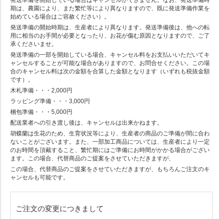
発送準備を開始している場合はキャンセルができません。なお、発送準備時
期は、農園により、また繁忙等により異なりますので、既に発送準備作業を
始めている場合はご容赦ください）。
発送準備の開始時期は、生産者により異なります。発送準備後は、他への転
用に相当のお手間が必要となったり、お花が傷む原因となりますので、ご了
承くださいませ。
発送準備の一部を開始している場合、キャンセル料をお支払いいただいてキ
ャンセルすることが可能な場合がありますので、お問合せください。この場
合のキャンセル料は次の金額を合算した金額となります（いずれも税抜金額
です）。
木札準備・・・2,000円
ラッピング準備・・・3,000円
梱包準備・・・5,000円
配送業者への引き渡し後は、キャンセルは出来かねます。
胡蝶蘭は生花のため、生育状況等により、生産者の商品のご準備が間に合わ
ないことがございます。また、一部加工商品については、生産者により一定
のお時間を頂戴すること、繁忙期にはご準備にお時間がかかる場合がござい
ます。この場合、代替商品のご提案をさせていただきますが、
この場合、代替商品のご提案をさせていただきますが、もちろんご注文のキ
ャンセルも可能です。
ご注文の変更につきまして