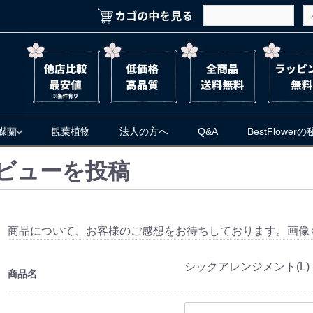
蝶蘭
観葉植物
法人の方へ
Q&A
BestFlower
ビューを投稿
商品について、お客様のご感想をお待ちしております。画像
シックアレンジメント(L)
商品名