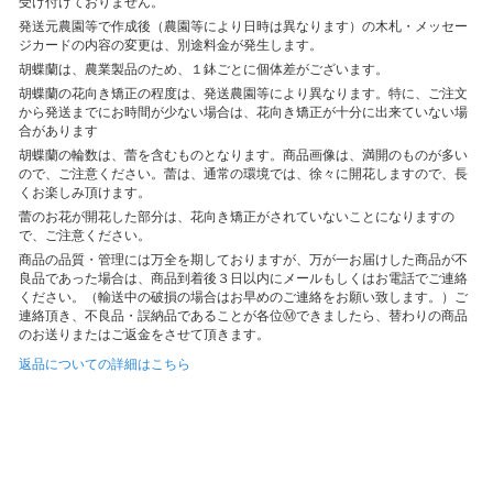
受け付けておりません。
発送元農園等で作成後（農園等により日時は異なります）の木札・メッセー
ジカードの内容の変更は、別途料金が発生します。
胡蝶蘭は、農業製品のため、１鉢ごとに個体差がございます。
胡蝶蘭の花向き矯正の程度は、発送農園等により異なります。特に、ご注文
から発送までにお時間が少ない場合は、花向き矯正が十分に出来ていない場
合があります
胡蝶蘭の輪数は、蕾を含むものとなります。商品画像は、満開のものが多い
ので、ご注意ください。蕾は、通常の環境では、徐々に開花しますので、長
くお楽しみ頂けます。
蕾のお花が開花した部分は、花向き矯正がされていないことになりますの
で、ご注意ください。
商品の品質・管理には万全を期しておりますが、万が一お届けした商品が不
良品であった場合は、商品到着後３日以内にメールもしくはお電話でご連絡
ください。（輸送中の破損の場合はお早めのご連絡をお願い致します。）ご
連絡頂き、不良品・誤納品であることが各位Ⓜできましたら、替わりの商品
のお送りまたはご返金をさせて頂きます。
返品についての詳細はこちら