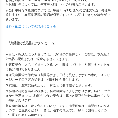
※お届け先によっては、午前中お届け不可の地域もございます。
☆当日手持ち胡蝶蘭については、午前11時30分までのご注文で当日発送を
承りますが、在庫状況等の確認が必要ですので、お受けできない場合がご
ざいます。
送料・配送についての詳細はこちら
胡蝶蘭の返品につきまして
不良品・誤納品につきましては、お客様のご負担なく、➀着払いでの返品・
➁代品の配達またはご返金をさせて頂きます。
お客様都合による（イメージと違った、間違って注文した等）キャンセル
は受け付けておりません。
発送元農園等で作成後（農園等により日時は異なります）の木札・メッセ
ージカードの内容の変更は、別途料金が発生します。
胡蝶蘭は、農業製品のため、１鉢ごとに個体差がございます。
胡蝶蘭の花向き矯正の程度は、発送農園等により異なります。特に、ご注
文から発送までにお時間が少ない場合は、花向き矯正が十分に出来ていな
い場合があります
胡蝶蘭の輪数は、蕾を含むものとなります。商品画像は、満開のものが多
いので、ご注意ください。蕾は、通常の環境では、徐々に開花しますの
で、長くお楽しみ頂けます。