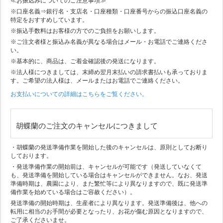
≪お振込みについてのご注意事項≫
※口座名義⇒銀行名・支店名・口座種類・口座番号からの振込口座名義の
特定をおすすめしています。
※振込手数料はお客様の方でのご負担をお願いします。
※ご注文者様と振込み名義が異なる場合はメール・お電話でご連絡くださ
い。
※基本的に、商品は、ご着金確認後の発送になります。
※法人様につきましては、末締め翌月末払いの請求書払いも承っておりま
す。ご希望の法人様は、メールまたはお電話でご連絡ください。
お支払いについての詳細はこちらをご覧ください。
胡蝶蘭のご注文のキャンセルにつきまして
・胡蝶蘭の発送準備作業を開始した後のキャンセルは、原則としてお断り
しております。
・発送準備作業の開始前は、キャンセルが可能です（発送していなくて
も、発送準備を開始している場合はキャンセルができません。なお、発送
準備時期は、農園により、また繁忙等により異なりますので、既に発送準
備作業を始めている場合はご容赦ください）。
発送準備の開始時期は、生産者により異なります。発送準備後は、他への
転用に相当のお手間が必要となったり、お花が傷む原因となりますので、
ご了承くださいませ。