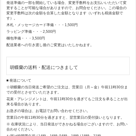
発送準備の一部を開始している場合、変更手数料をお支払いいただいて変
更することが可能な場合がありますので、お問合せください。この場合の
変更手数料は次の金額を合算した金額となります（いずれも税抜金額で
す）。
木札・メッセージカード準備・・・1,500円
ラッピング準備・・・2,500円
梱包準備・・・3,500円
配送業者への引き渡し後のご変更はいたしかねます。
胡蝶蘭の送料・配送につきまして
■ 発送について
☆胡蝶蘭の当日発送ご希望のご注文は、営業日（月～金）午前11時30分ま
での受付とさせていただきます。
花束・アレンジメントは、午前11時30分を過ぎてもご注文を承ることが出
来る場合があります。
お急ぎの場合は、お電話でお問い合わせください。
営業日の午前11時30分を過ぎますと、翌営業日の受付扱いとなります。
※ 在庫状況により、当日発送ができかねる場合がございますので、お問い
合わせください。
お届け時間帯
午前 / 14時～16時 /16時～18時 / 18時～21時