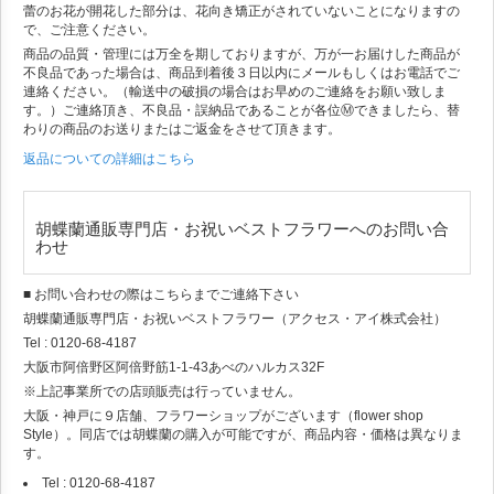
蕾のお花が開花した部分は、花向き矯正がされていないことになりますの
で、ご注意ください。
商品の品質・管理には万全を期しておりますが、万が一お届けした商品が
不良品であった場合は、商品到着後３日以内にメールもしくはお電話でご
連絡ください。（輸送中の破損の場合はお早めのご連絡をお願い致しま
す。）ご連絡頂き、不良品・誤納品であることが各位Ⓜできましたら、替
わりの商品のお送りまたはご返金をさせて頂きます。
返品についての詳細はこちら
胡蝶蘭通販専門店・お祝いベストフラワーへのお問い合
わせ
■ お問い合わせの際はこちらまでご連絡下さい
胡蝶蘭通販専門店・お祝いベストフラワー（アクセス・アイ株式会社）
Tel : 0120-68-4187
大阪市阿倍野区阿倍野筋1-1-43あべのハルカス32F
※上記事業所での店頭販売は行っていません。
大阪・神戸に９店舗、フラワーショップがございます（flower shop
Style）。同店では胡蝶蘭の購入が可能ですが、商品内容・価格は異なりま
す。
Tel : 0120-68-4187