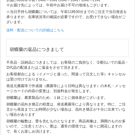
※お届け先によっては、午前中お届け不可の地域もございます。
☆当日手持ち胡蝶蘭については、午前11時30分までのご注文で当日発送を
承りますが、在庫状況等の確認が必要ですので、お受けできない場合がご
ざいます。
送料・配送についての詳細はこちら
胡蝶蘭の返品につきまして
不良品・誤納品につきましては、お客様のご負担なく、➀着払いでの返品・
➁代品の配達またはご返金をさせて頂きます。
お客様都合による（イメージと違った、間違って注文した等）キャンセル
は受け付けておりません。
発送元農園等で作成後（農園等により日時は異なります）の木札・メッセ
ージカードの内容の変更は、別途料金が発生します。
胡蝶蘭は、農業製品のため、１鉢ごとに個体差がございます。
胡蝶蘭の花向き矯正の程度は、発送農園等により異なります。特に、ご注
文から発送までにお時間が少ない場合は、花向き矯正が十分に出来ていな
い場合があります
胡蝶蘭の輪数は、蕾を含むものとなります。商品画像は、満開のものが多
いので、ご注意ください。蕾は、通常の環境では、徐々に開花しますの
で、長くお楽しみ頂けます。