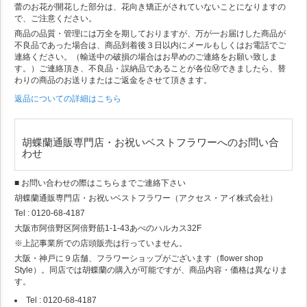
蕾のお花が開花した部分は、花向き矯正がされていないことになりますの
で、ご注意ください。
商品の品質・管理には万全を期しておりますが、万が一お届けした商品が
不良品であった場合は、商品到着後３日以内にメールもしくはお電話でご
連絡ください。（輸送中の破損の場合はお早めのご連絡をお願い致しま
す。）ご連絡頂き、不良品・誤納品であることが各位Ⓜできましたら、替
わりの商品のお送りまたはご返金をさせて頂きます。
返品についての詳細はこちら
胡蝶蘭通販専門店・お祝いベストフラワーへのお問い合
わせ
■ お問い合わせの際はこちらまでご連絡下さい
胡蝶蘭通販専門店・お祝いベストフラワー（アクセス・アイ株式会社）
Tel : 0120-68-4187
大阪市阿倍野区阿倍野筋1-1-43あべのハルカス32F
※上記事業所での店頭販売は行っていません。
大阪・神戸に９店舗、フラワーショップがございます（flower shop
Style）。同店では胡蝶蘭の購入が可能ですが、商品内容・価格は異なりま
す。
Tel : 0120-68-4187