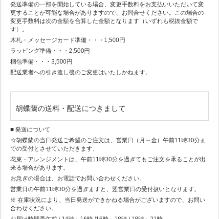
発送準備の一部を開始している場合、変更手数料をお支払いいただいて変
更することが可能な場合がありますので、お問合せください。この場合の
変更手数料は次の金額を合算した金額となります（いずれも税抜金額で
す）。
木札・メッセージカード準備・・・1,500円
ラッピング準備・・・2,500円
梱包準備・・・3,500円
配送業者への引き渡し後のご変更はいたしかねます。
胡蝶蘭の送料・配送につきまして
■ 発送について
☆胡蝶蘭の当日発送ご希望のご注文は、営業日（月～金）午前11時30分ま
での受付とさせていただきます。
花束・アレンジメントは、午前11時30分を過ぎてもご注文を承ることが出
来る場合があります。
お急ぎの場合は、お電話でお問い合わせください。
営業日の午前11時30分を過ぎますと、翌営業日の受付扱いとなります。
※ 在庫状況により、当日発送ができかねる場合がございますので、お問い
合わせください。
お届け時間帯
午前 / 14時～16時 /16時～18時 / 18時～21時