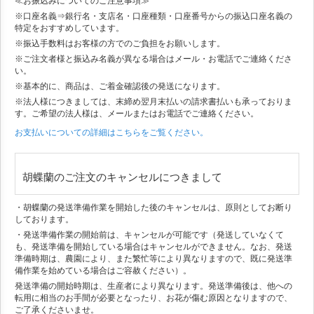
≪お振込みについてのご注意事項≫
※口座名義⇒銀行名・支店名・口座種類・口座番号からの振込口座名義の
特定をおすすめしています。
※振込手数料はお客様の方でのご負担をお願いします。
※ご注文者様と振込み名義が異なる場合はメール・お電話でご連絡くださ
い。
※基本的に、商品は、ご着金確認後の発送になります。
※法人様につきましては、末締め翌月末払いの請求書払いも承っておりま
す。ご希望の法人様は、メールまたはお電話でご連絡ください。
お支払いについての詳細はこちらをご覧ください。
胡蝶蘭のご注文のキャンセルにつきまして
・胡蝶蘭の発送準備作業を開始した後のキャンセルは、原則としてお断り
しております。
・発送準備作業の開始前は、キャンセルが可能です（発送していなくて
も、発送準備を開始している場合はキャンセルができません。なお、発送
準備時期は、農園により、また繁忙等により異なりますので、既に発送準
備作業を始めている場合はご容赦ください）。
発送準備の開始時期は、生産者により異なります。発送準備後は、他への
転用に相当のお手間が必要となったり、お花が傷む原因となりますので、
ご了承くださいませ。