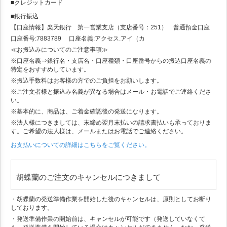
■クレジットカード
■銀行振込
【口座情報】楽天銀行 第一営業支店（支店番号：251） 普通預金口座
口座番号:7883789 口座名義:アクセス.アイ（カ
≪お振込みについてのご注意事項≫
※口座名義⇒銀行名・支店名・口座種類・口座番号からの振込口座名義の
特定をおすすめしています。
※振込手数料はお客様の方でのご負担をお願いします。
※ご注文者様と振込み名義が異なる場合はメール・お電話でご連絡くださ
い。
※基本的に、商品は、ご着金確認後の発送になります。
※法人様につきましては、末締め翌月末払いの請求書払いも承っておりま
す。ご希望の法人様は、メールまたはお電話でご連絡ください。
お支払いについての詳細はこちらをご覧ください。
胡蝶蘭のご注文のキャンセルにつきまして
・胡蝶蘭の発送準備作業を開始した後のキャンセルは、原則としてお断り
しております。
・発送準備作業の開始前は、キャンセルが可能です（発送していなくて