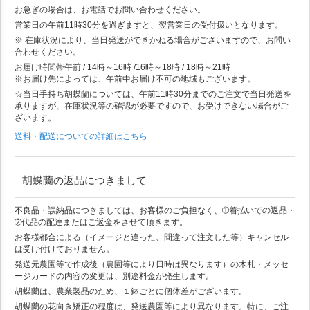
お急ぎの場合は、お電話でお問い合わせください。
営業日の午前11時30分を過ぎますと、翌営業日の受付扱いとなります。
※ 在庫状況により、当日発送ができかねる場合がございますので、お問い
合わせください。
お届け時間帯
午前 / 14時～16時 /16時～18時 / 18時～21時
※お届け先によっては、午前中お届け不可の地域もございます。
☆当日手持ち胡蝶蘭については、午前11時30分までのご注文で当日発送を
承りますが、在庫状況等の確認が必要ですので、お受けできない場合がご
ざいます。
送料・配送についての詳細はこちら
胡蝶蘭の返品につきまして
不良品・誤納品につきましては、お客様のご負担なく、➀着払いでの返品・
➁代品の配達またはご返金をさせて頂きます。
お客様都合による（イメージと違った、間違って注文した等）キャンセル
は受け付けておりません。
発送元農園等で作成後（農園等により日時は異なります）の木札・メッセ
ージカードの内容の変更は、別途料金が発生します。
胡蝶蘭は、農業製品のため、１鉢ごとに個体差がございます。
胡蝶蘭の花向き矯正の程度は、発送農園等により異なります。特に、ご注