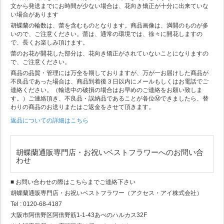
文から発送までにお時間が少ない場合は、花向き矯正が十分に出来ていな
い場合があります
胡蝶蘭の輪数は、蕾を含むものとなります。商品画像は、満開のものが多
いので、ご注意ください。蕾は、通常の環境では、徐々に開花しますの
で、長くお楽しみ頂けます。
蕾のお花が開花した部分は、花向き矯正がされていないことになりますの
で、ご注意ください。
商品の品質・管理には万全を期しておりますが、万が一お届けした商品が
不良品であった場合は、商品到着後３日以内にメールもしくはお電話でご
連絡ください。（輸送中の破損の場合はお早めのご連絡をお願い致しま
す。）ご連絡頂き、不良品・誤納品であることが各位Ⓜできましたら、替
わりの商品のお送りまたはご返金をさせて頂きます。
返品についての詳細はこちら
胡蝶蘭通販専門店・お祝いベストフラワーへのお問い合
わせ
■ お問い合わせの際はこちらまでご連絡下さい
胡蝶蘭通販専門店・お祝いベストフラワー（アクセス・アイ株式会社）
Tel : 0120-68-4187
大阪市阿倍野区阿倍野筋1-1-43あべのハルカス32F