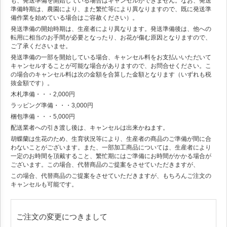
も、発送準備を開始している場合はキャンセルができません。なお、発送
準備時期は、農園により、また繁忙等により異なりますので、既に発送準
備作業を始めている場合はご容赦ください）。
発送準備の開始時期は、生産者により異なります。発送準備後は、他への
転用に相当のお手間が必要となったり、お花が傷む原因となりますので、
ご了承くださいませ。
発送準備の一部を開始している場合、キャンセル料をお支払いいただいて
キャンセルすることが可能な場合がありますので、お問合せください。こ
の場合のキャンセル料は次の金額を合算した金額となります（いずれも税
抜金額です）。
木札準備・・・2,000円
ラッピング準備・・・3,000円
梱包準備・・・5,000円
配送業者への引き渡し後は、キャンセルは出来かねます。
胡蝶蘭は生花のため、生育状況等により、生産者の商品のご準備が間に合
わないことがございます。また、一部加工商品については、生産者により
一定のお時間を頂戴すること、繁忙期にはご準備にお時間がかかる場合が
ございます。この場合、代替商品のご提案をさせていただきますが、
この場合、代替商品のご提案をさせていただきますが、もちろんご注文の
キャンセルも可能です。
ご注文の変更につきまして