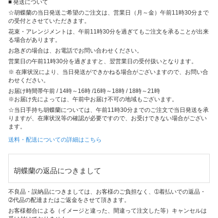
■ 発送について
☆胡蝶蘭の当日発送ご希望のご注文は、営業日（月～金）午前11時30分まで
の受付とさせていただきます。
花束・アレンジメントは、午前11時30分を過ぎてもご注文を承ることが出来
る場合があります。
お急ぎの場合は、お電話でお問い合わせください。
営業日の午前11時30分を過ぎますと、翌営業日の受付扱いとなります。
※ 在庫状況により、当日発送ができかねる場合がございますので、お問い合
わせください。
お届け時間帯
午前 / 14時～16時 /16時～18時 / 18時～21時
※お届け先によっては、午前中お届け不可の地域もございます。
☆当日手持ち胡蝶蘭については、午前11時30分までのご注文で当日発送を承
りますが、在庫状況等の確認が必要ですので、お受けできない場合がござい
ます。
送料・配送についての詳細はこちら
胡蝶蘭の返品につきまして
不良品・誤納品につきましては、お客様のご負担なく、➀着払いでの返品・
➁代品の配達またはご返金をさせて頂きます。
お客様都合による（イメージと違った、間違って注文した等）キャンセルは