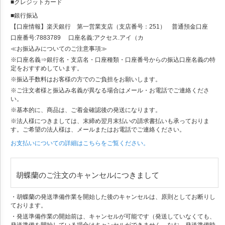
■クレジットカード
■銀行振込
【口座情報】楽天銀行 第一営業支店（支店番号：251） 普通預金口座
口座番号:7883789 口座名義:アクセス.アイ（カ
≪お振込みについてのご注意事項≫
※口座名義⇒銀行名・支店名・口座種類・口座番号からの振込口座名義の特
定をおすすめしています。
※振込手数料はお客様の方でのご負担をお願いします。
※ご注文者様と振込み名義が異なる場合はメール・お電話でご連絡くださ
い。
※基本的に、商品は、ご着金確認後の発送になります。
※法人様につきましては、末締め翌月末払いの請求書払いも承っておりま
す。ご希望の法人様は、メールまたはお電話でご連絡ください。
お支払いについての詳細はこちらをご覧ください。
胡蝶蘭のご注文のキャンセルにつきまして
・胡蝶蘭の発送準備作業を開始した後のキャンセルは、原則としてお断りし
ております。
・発送準備作業の開始前は、キャンセルが可能です（発送していなくても、