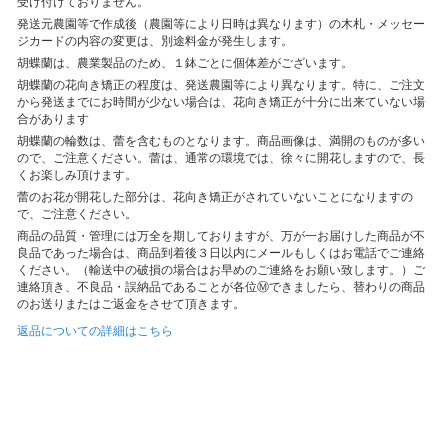
受け付けておりません。
発送元農園等で作成後（農園等により日時は異なります）の木札・メッセー
ジカードの内容の変更は、別途料金が発生します。
胡蝶蘭は、農業製品のため、１鉢ごとに個体差がございます。
胡蝶蘭の花向き矯正の程度は、発送農園等により異なります。特に、ご注文
から発送までにお時間が少ない場合は、花向き矯正が十分に出来ていない場
合があります
胡蝶蘭の輪数は、蕾を含むものとなります。商品画像は、満開のものが多い
ので、ご注意ください。蕾は、通常の環境では、徐々に開花しますので、長
くお楽しみ頂けます。
蕾のお花が開花した部分は、花向き矯正がされていないことになりますの
で、ご注意ください。
商品の品質・管理には万全を期しておりますが、万が一お届けした商品が不
良品であった場合は、商品到着後３日以内にメールもしくはお電話でご連絡
ください。（輸送中の破損の場合はお早めのご連絡をお願い致します。）ご
連絡頂き、不良品・誤納品であることが各位Ⓜできましたら、替わりの商品
のお送りまたはご返金をさせて頂きます。
返品についての詳細はこちら