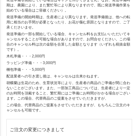
発送準備を開始している場合はキャンセルができません。なお、発送準備時
期は、農園により、また繁忙等により異なりますので、既に発送準備作業を
始めている場合はご容赦ください）。
発送準備の開始時期は、生産者により異なります。発送準備後は、他への転
用に相当のお手間が必要となったり、お花が傷む原因となりますので、ご了
承くださいませ。
発送準備の一部を開始している場合、キャンセル料をお支払いいただいてキ
ャンセルすることが可能な場合がありますので、お問合せください。この場
合のキャンセル料は次の金額を合算した金額となります（いずれも税抜金額
です）。
木札準備・・・2,000円
ラッピング準備・・・3,000円
梱包準備・・・5,000円
配送業者への引き渡し後は、キャンセルは出来かねます。
胡蝶蘭は生花のため、生育状況等により、生産者の商品のご準備が間に合わ
ないことがございます。また、一部加工商品については、生産者により一定
のお時間を頂戴すること、繁忙期にはご準備にお時間がかかる場合がござい
ます。この場合、代替商品のご提案をさせていただきますが、
この場合、代替商品のご提案をさせていただきますが、もちろんご注文のキ
ャンセルも可能です。
ご注文の変更につきまして