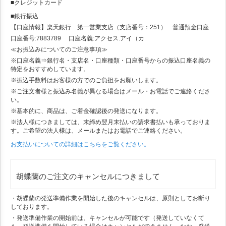
■クレジットカード
■銀行振込
【口座情報】楽天銀行 第一営業支店（支店番号：251） 普通預金口座
口座番号:7883789 口座名義:アクセス.アイ（カ
≪お振込みについてのご注意事項≫
※口座名義⇒銀行名・支店名・口座種類・口座番号からの振込口座名義の
特定をおすすめしています。
※振込手数料はお客様の方でのご負担をお願いします。
※ご注文者様と振込み名義が異なる場合はメール・お電話でご連絡くださ
い。
※基本的に、商品は、ご着金確認後の発送になります。
※法人様につきましては、末締め翌月末払いの請求書払いも承っておりま
す。ご希望の法人様は、メールまたはお電話でご連絡ください。
お支払いについての詳細はこちらをご覧ください。
胡蝶蘭のご注文のキャンセルにつきまして
・胡蝶蘭の発送準備作業を開始した後のキャンセルは、原則としてお断り
しております。
・発送準備作業の開始前は、キャンセルが可能です（発送していなくて