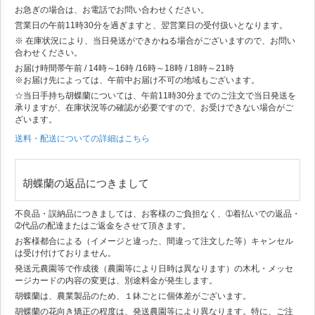
お急ぎの場合は、お電話でお問い合わせください。
営業日の午前11時30分を過ぎますと、翌営業日の受付扱いとなります。
※ 在庫状況により、当日発送ができかねる場合がございますので、お問い
合わせください。
お届け時間帯
午前 / 14時～16時 /16時～18時 / 18時～21時
※お届け先によっては、午前中お届け不可の地域もございます。
☆当日手持ち胡蝶蘭については、午前11時30分までのご注文で当日発送を
承りますが、在庫状況等の確認が必要ですので、お受けできない場合がご
ざいます。
送料・配送についての詳細はこちら
胡蝶蘭の返品につきまして
不良品・誤納品につきましては、お客様のご負担なく、➀着払いでの返品・
➁代品の配達またはご返金をさせて頂きます。
お客様都合による（イメージと違った、間違って注文した等）キャンセル
は受け付けておりません。
発送元農園等で作成後（農園等により日時は異なります）の木札・メッセ
ージカードの内容の変更は、別途料金が発生します。
胡蝶蘭は、農業製品のため、１鉢ごとに個体差がございます。
胡蝶蘭の花向き矯正の程度は、発送農園等により異なります。特に、ご注