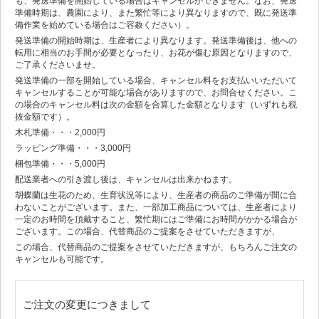
も、発送準備を開始している場合はキャンセルができません。なお、発送
準備時期は、農園により、また繁忙等により異なりますので、既に発送準
備作業を始めている場合はご容赦ください）。
発送準備の開始時期は、生産者により異なります。発送準備後は、他への
転用に相当のお手間が必要となったり、お花が傷む原因となりますので、
ご了承くださいませ。
発送準備の一部を開始している場合、キャンセル料をお支払いいただいて
キャンセルすることが可能な場合がありますので、お問合せください。こ
の場合のキャンセル料は次の金額を合算した金額となります（いずれも税
抜金額です）。
木札準備・・・2,000円
ラッピング準備・・・3,000円
梱包準備・・・5,000円
配送業者への引き渡し後は、キャンセルは出来かねます。
胡蝶蘭は生花のため、生育状況等により、生産者の商品のご準備が間に合
わないことがございます。また、一部加工商品については、生産者により
一定のお時間を頂戴すること、繁忙期にはご準備にお時間がかかる場合が
ございます。この場合、代替商品のご提案をさせていただきますが、
この場合、代替商品のご提案をさせていただきますが、もちろんご注文の
キャンセルも可能です。
ご注文の変更につきまして