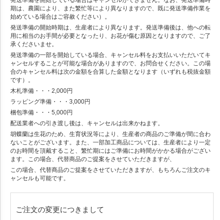
発送準備を開始している場合はキャンセルができません。なお、発送準備時
期は、農園により、また繁忙等により異なりますので、既に発送準備作業を
始めている場合はご容赦ください）。
発送準備の開始時期は、生産者により異なります。発送準備後は、他への転
用に相当のお手間が必要となったり、お花が傷む原因となりますので、ご了
承くださいませ。
発送準備の一部を開始している場合、キャンセル料をお支払いいただいてキ
ャンセルすることが可能な場合がありますので、お問合せください。この場
合のキャンセル料は次の金額を合算した金額となります（いずれも税抜金額
です）。
木札準備・・・2,000円
ラッピング準備・・・3,000円
梱包準備・・・5,000円
配送業者への引き渡し後は、キャンセルは出来かねます。
胡蝶蘭は生花のため、生育状況等により、生産者の商品のご準備が間に合わ
ないことがございます。また、一部加工商品については、生産者により一定
のお時間を頂戴すること、繁忙期にはご準備にお時間がかかる場合がござい
ます。この場合、代替商品のご提案をさせていただきますが、
この場合、代替商品のご提案をさせていただきますが、もちろんご注文のキ
ャンセルも可能です。
ご注文の変更につきまして