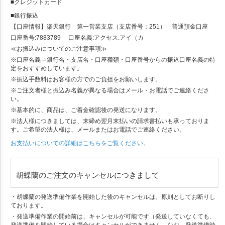
■クレジットカード
■銀行振込
【口座情報】楽天銀行 第一営業支店（支店番号：251） 普通預金口座
口座番号:7883789 口座名義:アクセス.アイ（カ
≪お振込みについてのご注意事項≫
※口座名義⇒銀行名・支店名・口座種類・口座番号からの振込口座名義の特
定をおすすめしています。
※振込手数料はお客様の方でのご負担をお願いします。
※ご注文者様と振込み名義が異なる場合はメール・お電話でご連絡くださ
い。
※基本的に、商品は、ご着金確認後の発送になります。
※法人様につきましては、末締め翌月末払いの請求書払いも承っておりま
す。ご希望の法人様は、メールまたはお電話でご連絡ください。
お支払いについての詳細はこちらをご覧ください。
胡蝶蘭のご注文のキャンセルにつきまして
・胡蝶蘭の発送準備作業を開始した後のキャンセルは、原則としてお断りし
ております。
・発送準備作業の開始前は、キャンセルが可能です（発送していなくても、