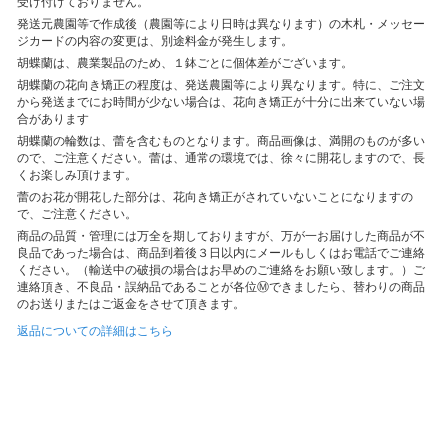
受け付けておりません。
発送元農園等で作成後（農園等により日時は異なります）の木札・メッセー
ジカードの内容の変更は、別途料金が発生します。
胡蝶蘭は、農業製品のため、１鉢ごとに個体差がございます。
胡蝶蘭の花向き矯正の程度は、発送農園等により異なります。特に、ご注文
から発送までにお時間が少ない場合は、花向き矯正が十分に出来ていない場
合があります
胡蝶蘭の輪数は、蕾を含むものとなります。商品画像は、満開のものが多い
ので、ご注意ください。蕾は、通常の環境では、徐々に開花しますので、長
くお楽しみ頂けます。
蕾のお花が開花した部分は、花向き矯正がされていないことになりますの
で、ご注意ください。
商品の品質・管理には万全を期しておりますが、万が一お届けした商品が不
良品であった場合は、商品到着後３日以内にメールもしくはお電話でご連絡
ください。（輸送中の破損の場合はお早めのご連絡をお願い致します。）ご
連絡頂き、不良品・誤納品であることが各位Ⓜできましたら、替わりの商品
のお送りまたはご返金をさせて頂きます。
返品についての詳細はこちら