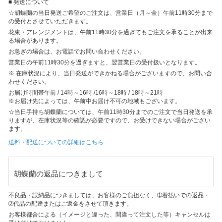
■ 発送について
☆胡蝶蘭の当日発送ご希望のご注文は、営業日（月～金）午前11時30分まで
の受付とさせていただきます。
花束・アレンジメントは、午前11時30分を過ぎてもご注文を承ることが出来
る場合があります。
お急ぎの場合は、お電話でお問い合わせください。
営業日の午前11時30分を過ぎますと、翌営業日の受付扱いとなります。
※ 在庫状況により、当日発送ができかねる場合がございますので、お問い合
わせください。
お届け時間帯
午前 / 14時～16時 /16時～18時 / 18時～21時
※お届け先によっては、午前中お届け不可の地域もございます。
☆当日手持ち胡蝶蘭については、午前11時30分までのご注文で当日発送を承
りますが、在庫状況等の確認が必要ですので、お受けできない場合がござい
ます。
送料・配送についての詳細はこちら
胡蝶蘭の返品につきまして
不良品・誤納品につきましては、お客様のご負担なく、➀着払いでの返品・
➁代品の配達またはご返金をさせて頂きます。
お客様都合による（イメージと違った、間違って注文した等）キャンセルは