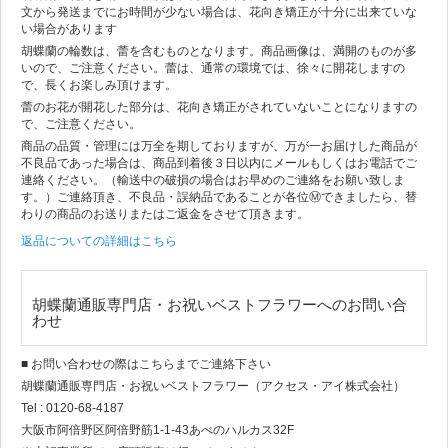
文から発送までにお時間が少ない場合は、花向き矯正が十分に出来ていな
い場合があります
胡蝶蘭の輪数は、蕾を含むものとなります。商品画像は、満開のものが多
いので、ご注意ください。蕾は、通常の環境では、徐々に開花しますの
で、長くお楽しみ頂けます。
蕾のお花が開花した部分は、花向き矯正がされていないことになりますの
で、ご注意ください。
商品の品質・管理には万全を期しておりますが、万が一お届けした商品が
不良品であった場合は、商品到着後３日以内にメールもしくはお電話でご
連絡ください。（輸送中の破損の場合はお早めのご連絡をお願い致しま
す。）ご連絡頂き、不良品・誤納品であることが各位Ⓜできましたら、替
わりの商品のお送りまたはご返金をさせて頂きます。
返品についての詳細はこちら
胡蝶蘭通販専門店・お祝いベストフラワーへのお問い合
わせ
■ お問い合わせの際はこちらまでご連絡下さい
胡蝶蘭通販専門店・お祝いベストフラワー（アクセス・アイ株式会社）
Tel : 0120-68-4187
大阪市阿倍野区阿倍野筋1-1-43あべのハルカス32F