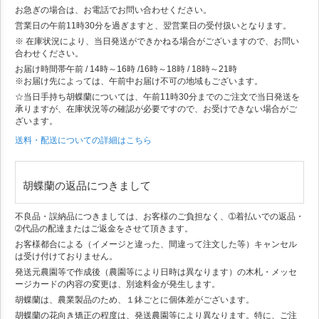
お急ぎの場合は、お電話でお問い合わせください。
営業日の午前11時30分を過ぎますと、翌営業日の受付扱いとなります。
※ 在庫状況により、当日発送ができかねる場合がございますので、お問い
合わせください。
お届け時間帯
午前 / 14時～16時 /16時～18時 / 18時～21時
※お届け先によっては、午前中お届け不可の地域もございます。
☆当日手持ち胡蝶蘭については、午前11時30分までのご注文で当日発送を
承りますが、在庫状況等の確認が必要ですので、お受けできない場合がご
ざいます。
送料・配送についての詳細はこちら
胡蝶蘭の返品につきまして
不良品・誤納品につきましては、お客様のご負担なく、➀着払いでの返品・
➁代品の配達またはご返金をさせて頂きます。
お客様都合による（イメージと違った、間違って注文した等）キャンセル
は受け付けておりません。
発送元農園等で作成後（農園等により日時は異なります）の木札・メッセ
ージカードの内容の変更は、別途料金が発生します。
胡蝶蘭は、農業製品のため、１鉢ごとに個体差がございます。
胡蝶蘭の花向き矯正の程度は、発送農園等により異なります。特に、ご注