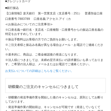
■クレジットカード
■銀行振込
【口座情報】楽天銀行 第一営業支店（支店番号：251） 普通預金口座
口座番号:7883789 口座名義:アクセス.アイ（カ
≪お振込みについてのご注意事項≫
※口座名義⇒銀行名・支店名・口座種類・口座番号からの振込口座名義の
特定をおすすめしています。
※振込手数料はお客様の方でのご負担をお願いします。
※ご注文者様と振込み名義が異なる場合はメール・お電話でご連絡くださ
い。
※基本的に、商品は、ご着金確認後の発送になります。
※法人様につきましては、末締め翌月末払いの請求書払いも承っておりま
す。ご希望の法人様は、メールまたはお電話でご連絡ください。
お支払いについての詳細はこちらをご覧ください。
胡蝶蘭のご注文のキャンセルにつきまして
・胡蝶蘭の発送準備作業を開始した後のキャンセルは、原則としてお断り
しております。
・発送準備作業の開始前は、キャンセルが可能です（発送していなくて