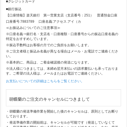
■クレジットカード
■銀行振込
【口座情報】楽天銀行 第一営業支店（支店番号：251） 普通預金口座
口座番号:7883789 口座名義:アクセス.アイ（カ
≪お振込みについてのご注意事項≫
※口座名義⇒銀行名・支店名・口座種類・口座番号からの振込口座名義の
特定をおすすめしています。
※振込手数料はお客様の方でのご負担をお願いします。
※ご注文者様と振込み名義が異なる場合はメール・お電話でご連絡くださ
い。
※基本的に、商品は、ご着金確認後の発送になります。
※法人様につきましては、末締め翌月末払いの請求書払いも承っておりま
す。ご希望の法人様は、メールまたはお電話でご連絡ください。
お支払いについての詳細はこちらをご覧ください。
胡蝶蘭のご注文のキャンセルにつきまして
・胡蝶蘭の発送準備作業を開始した後のキャンセルは、原則としてお断り
しております。
・発送準備作業の開始前は、キャンセルが可能です（発送していなくて