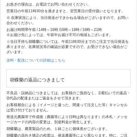
お急ぎの場合は、お電話でお問い合わせください。
営業日の午前11時30分を過ぎますと、翌営業日の受付扱いとなります。
※ 在庫状況により、当日発送ができかねる場合がございますので、お問い
合わせください。
お届け時間帯
午前 / 14時～16時 /16時～18時 / 18時～21時
※お届け先によっては、午前中お届け不可の地域もございます。
☆当日手持ち胡蝶蘭については、午前11時30分までのご注文で当日発送を
承りますが、在庫状況等の確認が必要ですので、お受けできない場合がご
ざいます。
送料・配送についての詳細はこちら
胡蝶蘭の返品につきまして
不良品・誤納品につきましては、お客様のご負担なく、➀着払いでの返品・
➁代品の配達またはご返金をさせて頂きます。
お客様都合による（イメージと違った、間違って注文した等）キャンセル
は受け付けておりません。
発送元農園等で作成後（農園等により日時は異なります）の木札・メッセ
ージカードの内容の変更は、別途料金が発生します。
胡蝶蘭は、農業製品のため、１鉢ごとに個体差がございます。
胡蝶蘭の花向き矯正の程度は、発送農園等により異なります。特に、ご注