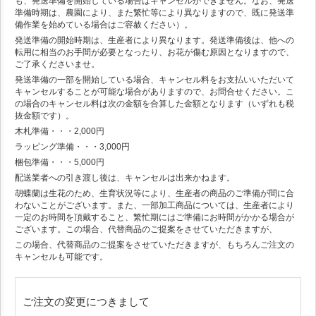
も、発送準備を開始している場合はキャンセルができません。なお、発送
準備時期は、農園により、また繁忙等により異なりますので、既に発送準
備作業を始めている場合はご容赦ください）。
発送準備の開始時期は、生産者により異なります。発送準備後は、他への
転用に相当のお手間が必要となったり、お花が傷む原因となりますので、
ご了承くださいませ。
発送準備の一部を開始している場合、キャンセル料をお支払いいただいて
キャンセルすることが可能な場合がありますので、お問合せください。こ
の場合のキャンセル料は次の金額を合算した金額となります（いずれも税
抜金額です）。
木札準備・・・2,000円
ラッピング準備・・・3,000円
梱包準備・・・5,000円
配送業者への引き渡し後は、キャンセルは出来かねます。
胡蝶蘭は生花のため、生育状況等により、生産者の商品のご準備が間に合
わないことがございます。また、一部加工商品については、生産者により
一定のお時間を頂戴すること、繁忙期にはご準備にお時間がかかる場合が
ございます。この場合、代替商品のご提案をさせていただきますが、
この場合、代替商品のご提案をさせていただきますが、もちろんご注文の
キャンセルも可能です。
ご注文の変更につきまして