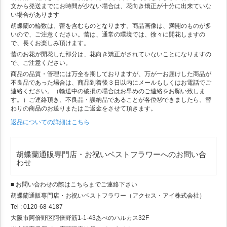
文から発送までにお時間が少ない場合は、花向き矯正が十分に出来ていな
い場合があります
胡蝶蘭の輪数は、蕾を含むものとなります。商品画像は、満開のものが多
いので、ご注意ください。蕾は、通常の環境では、徐々に開花しますの
で、長くお楽しみ頂けます。
蕾のお花が開花した部分は、花向き矯正がされていないことになりますの
で、ご注意ください。
商品の品質・管理には万全を期しておりますが、万が一お届けした商品が
不良品であった場合は、商品到着後３日以内にメールもしくはお電話でご
連絡ください。（輸送中の破損の場合はお早めのご連絡をお願い致しま
す。）ご連絡頂き、不良品・誤納品であることが各位Ⓜできましたら、替
わりの商品のお送りまたはご返金をさせて頂きます。
返品についての詳細はこちら
胡蝶蘭通販専門店・お祝いベストフラワーへのお問い合
わせ
■ お問い合わせの際はこちらまでご連絡下さい
胡蝶蘭通販専門店・お祝いベストフラワー（アクセス・アイ株式会社）
Tel : 0120-68-4187
大阪市阿倍野区阿倍野筋1-1-43あべのハルカス32F