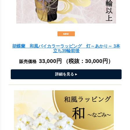
胡蝶蘭 和風バイカラーラッピング 灯～あかり～ 3本
立ち39輪前後
33,000円
（税抜：
30,000円
）
販売価格