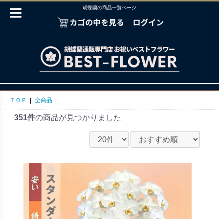
胡蝶蘭の商品一覧ページ
ＴＯＰ
|
全商品
351件
の商品が見つかりました