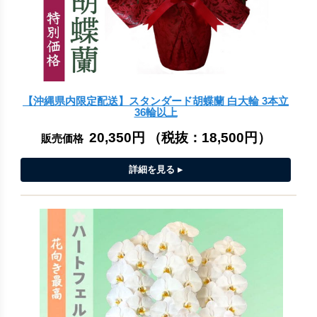
【沖縄県内限定配送】スタンダード胡蝶蘭 白大輪 3本立
36輪以上
20,350円
（税抜：
18,500円
）
販売価格