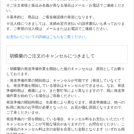
※ご注文者様と振込み名義が異なる場合はメール・お電話でご連絡くださ
い。
※基本的に、商品は、ご着金確認後の発送になります。
※法人様につきましては、末締め翌月末払いの請求書払いも承っておりま
す。ご希望の法人様は、メールまたはお電話でご連絡ください。
お支払いについての詳細はこちらをご覧ください。
胡蝶蘭のご注文のキャンセルにつきまして
・胡蝶蘭の発送準備作業を開始した後のキャンセルは、原則としてお断り
しております。
・発送準備作業の開始前は、キャンセルが可能です（発送していなくて
も、発送準備を開始している場合はキャンセルができません。なお、発送
準備時期は、農園により、また繁忙等により異なりますので、既に発送準
備作業を始めている場合はご容赦ください）。
発送準備の開始時期は、生産者により異なります。発送準備後は、他への
転用に相当のお手間が必要となったり、お花が傷む原因となりますので、
ご了承くださいませ。
発送準備の一部を開始している場合、キャンセル料をお支払いいただいて
キャンセルすることが可能な場合がありますので、お問合せください。こ
の場合のキャンセル料は次の金額を合算した金額となります（いずれも税