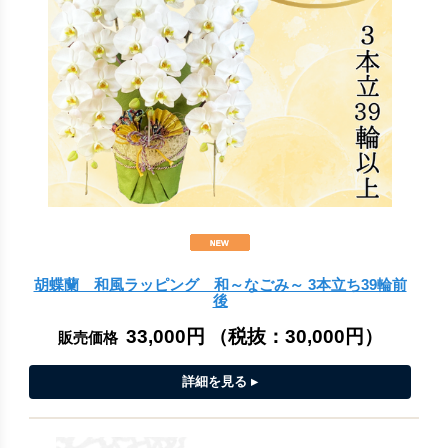
胡蝶蘭 和風ラッピング 和～なごみ～ 3本立ち39輪前
後
33,000円
（税抜：
30,000円
）
販売価格