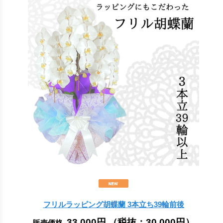
フリルラッピング胡蝶蘭 3本立ち39輪前後
33,000円
（税抜：
30,000円
）
販売価格