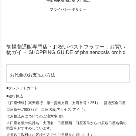
特定商取引法に基づく表記
プライバシーポリシー
胡蝶蘭通販専門店・お祝いベストフラワー：お買い
物ガイド
SHOPPING GUIDE of phalaenopsis orchid
お代金のお支払い方法
■クレジットカード
■銀行振込
【口座情報】楽天銀行 第一営業支店（支店番号：251） 普通預金口座
口座番号:7883789 口座名義:アクセス.アイ（カ
≪お振込みについてのご注意事項≫
※口座名義⇒銀行名・支店名・口座種類・口座番号からの振込口座名義の
特定をおすすめしています。
※振込手数料はお客様の方でのご負担をお願いします。