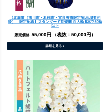
【北海道（旭川市・札幌市・富良野市限定/他地域要相
談） 限定配送】スタンダード胡蝶蘭 白大輪 5本立50輪
以上
55,000円
（税抜：
50,000円
）
販売価格