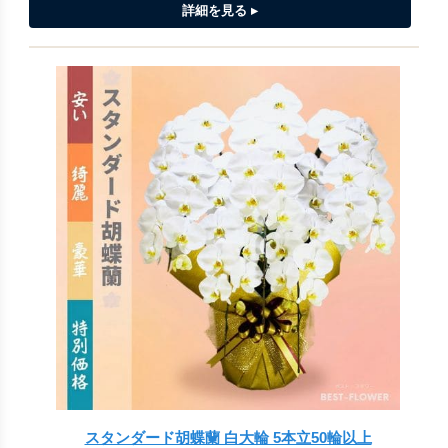
スタンダード胡蝶蘭 白大輪 5本立50輪以上