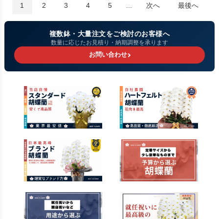
1
2
3
4
5
...
次へ
最後へ
複数鉢・大量注文をご検討のお客様へ
数量に応じたお見積り・納期調整を承ります
お問い合わせ